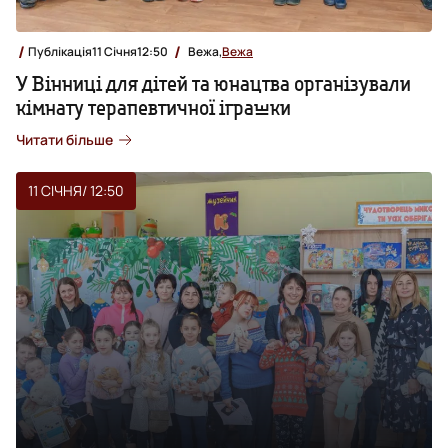
Публікація
11 Січня
12:50
Вежа,
Вежа
У Вінниці для дітей та юнацтва організували
кімнату терапевтичної іграшки
Читати більше
11 СІЧНЯ
/ 12:50