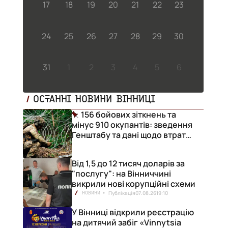
17
18
19
20
21
22
23
24
25
26
27
28
29
30
31
1
2
3
4
5
6
ОСТАННІ НОВИНИ ВІННИЦІ
156 бойових зіткнень та
мінус 910 окупантів: зведення
Генштабу та дані щодо втрат
ворога за добу
Від 1,5 до 12 тисяч доларів за
"послугу": на Вінниччині
викрили нові корупційні схеми
Публікація
07.08.26
19:10
НОВИНИ
У Вінниці відкрили реєстрацію
на дитячий забіг «Vinnytsia