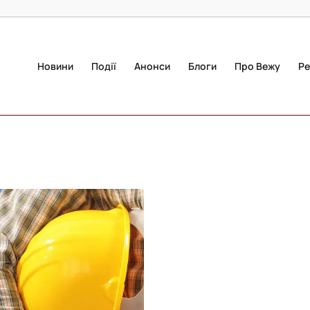
Новини
Події
Анонси
Блоги
Про Вежу
Ре