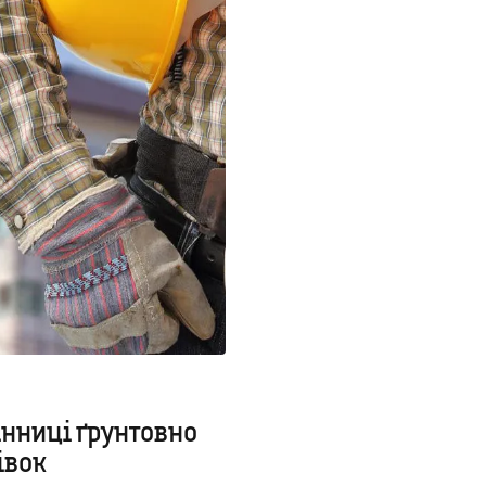
інниці ґрунтовно
івок