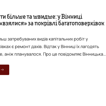
ти більше та швидше: у Вінниці
«взялися» за покрівлі багатоповерхівок
льш затребуваних видів капітальних робіт у
вках є ремонт дахів. Відтак у Вінниці їх лагодять
е, аніж планувалося. Про це повідомляє Вінницька
Наразі за поточний рік у місті вже відремонтовано
2 будинках, що на два пункти більше, аніж було
втілити за весь 2017-й. Зокрема Директор
 житлового господарства міської ради Роман
ив про те, що...