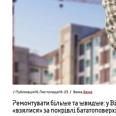
Публікація
16 Листопада
16:23
Вежа,
Вежа
Ремонтувати більше та швидше: у В
«взялися» за покрівлі багатоповерх