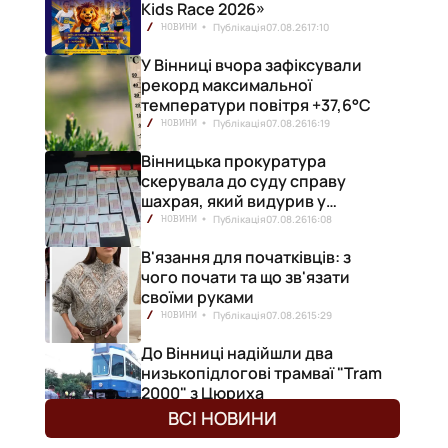
Kids Race 2026»
Публікація
07.08.26
17:10
НОВИНИ
У Вінниці вчора зафіксували
рекорд максимальної
температури повітря +37,6°С
Публікація
07.08.26
16:19
НОВИНИ
Вінницька прокуратура
скерувала до суду справу
шахрая, який видурив у
вінничанки 154 тисячі гривень
Публікація
07.08.26
16:08
НОВИНИ
В'язання для початківців: з
чого почати та що зв'язати
своїми руками
Публікація
07.08.26
15:29
НОВИНИ
До Вінниці надійшли два
низькопідлогові трамваї "Tram
2000" з Цюриха
Публікація
07.08.26
15:25
НОВИНИ
ВСІ НОВИНИ