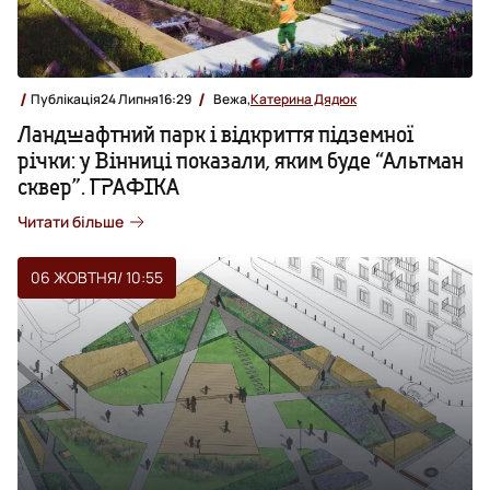
Публікація
24 Липня
16:29
Вежа,
Катерина Дядюк
Ландшафтний парк і відкриття підземної
річки: у Вінниці показали, яким буде “Альтман
сквер”. ГРАФІКА
Читати більше
06 ЖОВТНЯ
/ 10:55