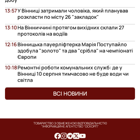
добу
13:57
У Вінниці затримали чоловіка, який планував
розкласти по місту 26 "закладок"
13:10
На Вінниччині протягом вихідних склали 27
протоколів на водіїв
12:16
Вінницька пауерліфтерка Марія Поступайло
здобула "золото" та два "срібла" на чемпіонаті
Європи
10:18
Ремонтні роботи комунальних служб: де у
Вінниці 10 серпня тимчасово не буде води чи
світла
ВСІ НОВИНИ
ТОВАРИСТВО З ОБМЕЖЕНОЮ ВІДПОВІДАЛЬНІСТЮ
"ІНФОРМАЦІЙНЕ АГЕНТСТВО "ОСКОРП"