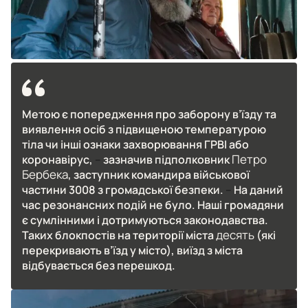
Метою є попередження про заборону в’їзду та
виявлення осіб з підвищеною температурою
тіла чи інші ознаки захворювання ГРВІ або
Петро
коронавірус,
–
зазначив підполковник
Бербека
, заступник командира військової
частини 3008 з громадської безпеки.
–
На даний
час резонансних подій не було. Наші громадяни
є сумлінними і дотримуються законодавства.
десять
Таких блокпостів на території міста
(які
перекривають в’їзд у місто), виїзд з міста
відбувається без перешкод.