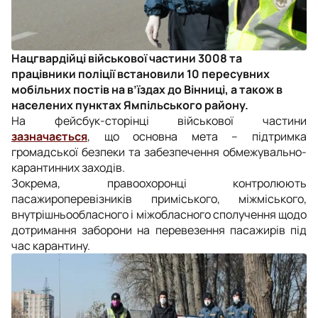
Нацгвардійці військової частини 3008 та
працівники поліції встановили 10 пересувних
мобільних постів на в’їздах до Вінниці, а також в
населених пунктах Ямпільського району.
На фейсбук-сторінці військової частини
зазначається
, що основна мета – підтримка
громадської безпеки та забезпечення обмежувально-
карантинних заходів.
Зокрема, правоохоронці контролюють
пасажироперевізників приміського, міжміського,
внутрі
шньообласного і міжобласного сполучення щодо
дотримання заборони на перевезення пасажирів під
час карантину.