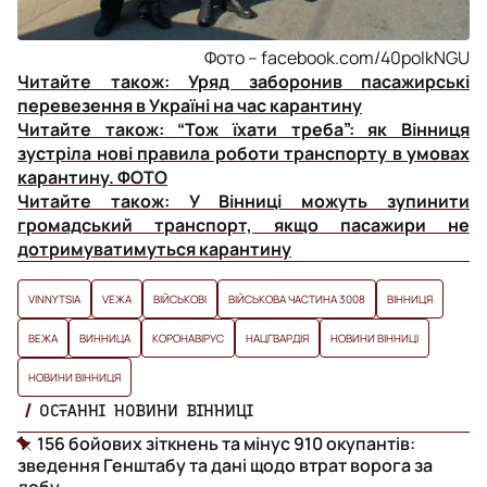
Фото – facebook.com/40polkNGU
Читайте також:
Уряд заборонив пасажирські
перевезення в Україні на час карантину
Читайте також:
“Тож їхати треба”: як Вінниця
зустріла нові правила роботи транспорту в умовах
карантину. ФОТО
Читайте також:
У Вінниці можуть зупинити
громадський транспорт, якщо пасажири не
дотримуватимуться карантину
VINNYTSIA
VЕЖА
ВІЙСЬКОВІ
ВІЙСЬКОВА ЧАСТИНА 3008
ВІННИЦЯ
ВЕЖА
ВИННИЦА
КОРОНАВІРУС
НАЦГВАРДІЯ
НОВИНИ ВІННИЦІ
НОВИНИ ВІННИЦЯ
ОСТАННІ НОВИНИ ВІННИЦІ
156 бойових зіткнень та мінус 910 окупантів:
зведення Генштабу та дані щодо втрат ворога за