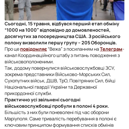
Сьогодні, 15 травня, відбувся перший етап обміну
“1000 на 1000” відповідно до домовленостей,
досягнутих за посередництва США. З російського
полону визволили першу групу – 205 Оборонців.
Про це
повідомляє
“Вежа” з посиланням на
Телеграм
-
канал Координаційного штабу з питань поводження з
військовополоненими.
Так, додому повернулися військовослужбовці ЗСУ,
зокрема представники Військово-Морських Сил,
Сухопутних військ, ДШВ, ТрО, Повітряних Сил, бійці
Національної гвардії України та Державної
прикордонної служби.
Практично усі звільнені сьогодні
військовослужбовці пробули в полоні 4 роки.
Більшість з них були поневолені під час оборони
Маріуполя. Саме тривалість перебування в полоні є
ключовим принципом формування списків обмінів