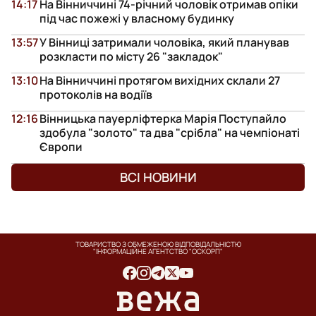
14:17
На Вінниччині 74-річний чоловік отримав опіки
під час пожежі у власному будинку
13:57
У Вінниці затримали чоловіка, який планував
розкласти по місту 26 "закладок"
13:10
На Вінниччині протягом вихідних склали 27
протоколів на водіїв
12:16
Вінницька пауерліфтерка Марія Поступайло
здобула "золото" та два "срібла" на чемпіонаті
Європи
ВСІ НОВИНИ
ТОВАРИСТВО З ОБМЕЖЕНОЮ ВІДПОВІДАЛЬНІСТЮ
"ІНФОРМАЦІЙНЕ АГЕНТСТВО "ОСКОРП"