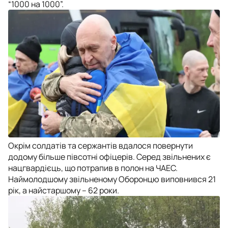
“1000 на 1000”.
Окрім солдатів та сержантів вдалося повернути
додому більше півсотні офіцерів. Серед звільнених є
нацгвардієць, що потрапив в полон на ЧАЕС.
Наймолодшому звільненому Оборонцю виповнився 21
рік, а найстаршому – 62 роки.