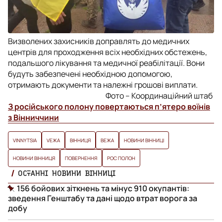
Визволених захисників доправлять до медичних
центрів для проходження всіх необхідних обстежень,
подальшого лікування та медичної реабілітації. Вони
будуть забезпечені необхідною допомогою,
отримають документи та належні грошові виплати.
Фото – Координаційний штаб
З російського полону повертаються п’ятеро воїнів
з Вінниччини
VINNYTSIA
VЕЖА
ВІННИЦЯ
ВЕЖА
НОВИНИ ВІННИЦІ
НОВИНИ ВІННИЦЯ
ПОВЕРНЕННЯ
РОС ПОЛОН
ОСТАННІ НОВИНИ ВІННИЦІ
156 бойових зіткнень та мінус 910 окупантів:
зведення Генштабу та дані щодо втрат ворога за
добу