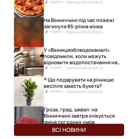
Публікація
06.08.26
21:17
НОВИНИ
На Вінниччині під час пожежі
загинула 85-річна жінка
Публікація
06.08.26
19:15
НОВИНИ
У «Вінницяоблводоканалі»
повідомили, коли можуть
відновити водопостачання на
лівобережжі міста
Публікація
06.08.26
17:45
НОВИНИ
® Що подарувати на річницю
весілля замість букета?
Публікація
06.08.26
17:24
НОВИНИ
Гроза, град, шквал: на
Вінниччині завтра очікується
зміна погодних умов
Публікація
06.08.26
17:13
НОВИНИ
ВСІ НОВИНИ