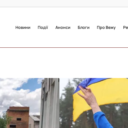
Новини
Події
Анонси
Блоги
Про Вежу
Ре