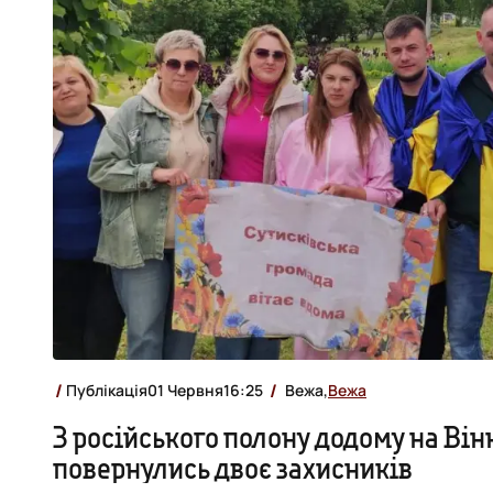
Публікація
01 Червня
16:25
Вежа,
Вежа
З російського полону додому на Ві
повернулись двоє захисників