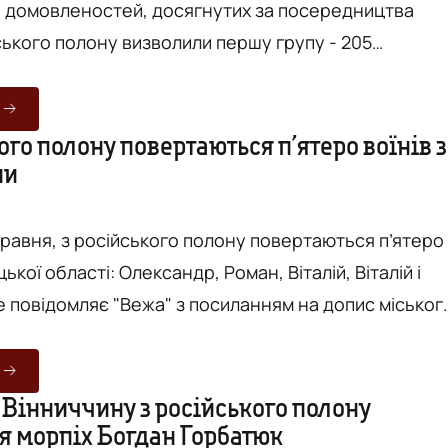
о домовленостей, досягнутих за посередництва
ського полону визволили першу групу - 205
наційного штабу з питань поводження з
 додому повернулися
ого полону повертаються п’ятеро воїнів з
ни
жбовці ЗСУ, зокрема представники Військово-
 Сухопутних військ, ДШВ, ТрО, Повіт...
травня, з російського полону повертаються п’ятеро
цької області: Олександр, Роман, Віталій, Віталій і
я, що це військові НГУ, ВМС та
онили Україну в Маріуполі, на Луганщині та
льшість із них чекали на цей день ще з 2022 року.
 Вінниччину з російського полону
я морпіх Богдан Горбатюк
нено 205 українців. Це перший етап ...