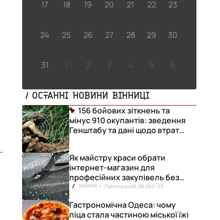
17
18
19
20
21
22
23
24
25
26
27
28
29
30
31
1
2
3
4
5
6
ОСТАННІ НОВИНИ ВІННИЦІ
156 бойових зіткнень та
мінус 910 окупантів: зведення
Генштабу та дані щодо втрат
ворога за добу
Як майстру краси обрати
інтернет-магазин для
професійних закупівель без
ризику переплат
Публікація
06.08.26
21:23
НОВИНИ
Гастрономічна Одеса: чому
піца стала частиною міської їжі