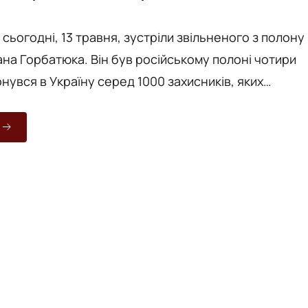
 сьогодні, 13 травня, зустріли звільненого з полону
ана Горбатюка. Він був російському полоні чотири
нувся в Україну серед 1000 захисників, яких
" з посиланням на
ральній площі міста
ітати з поверненням додому прийшли батьки, рідні,
ери, жителі громади. Люди принесли квіти, тримали