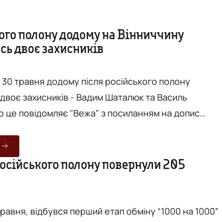
кого полону додому на Вінниччину
сь двоє захисників
і 30 травня додому після російського полону
двоє захисників - Вадим Шаталюк та Василь
х у селі Василівка. Жителі
 та Тиврівської громад із прапорами, квітами та
річ землякам. Після стількох місяців, а то
російського полону повернули 205
омості, тривоги та нескінченних молитов — рідні
травня, відбувся перший етап обміну “1000 на 1000”