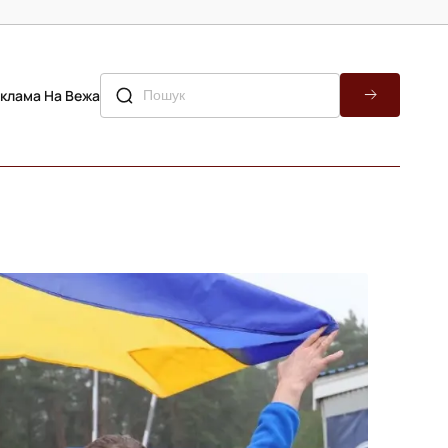
клама На Вежа