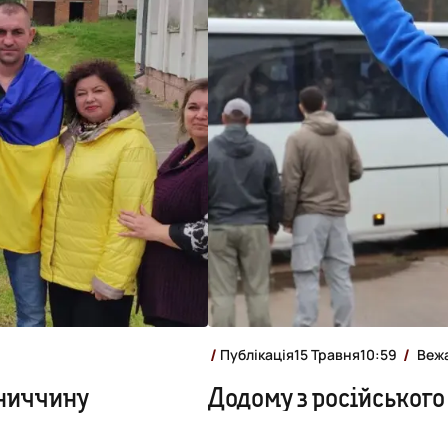
Публікація
15 Травня
10:59
Веж
нниччину
Додому з російського