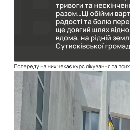
тривоги та нескінчен
разом…Ці обійми варті
радості та болю пере
ще довгий шлях відно
вдома, на рідній земл
Сутисківської громад
Попереду на них чекає курс лікування та психо