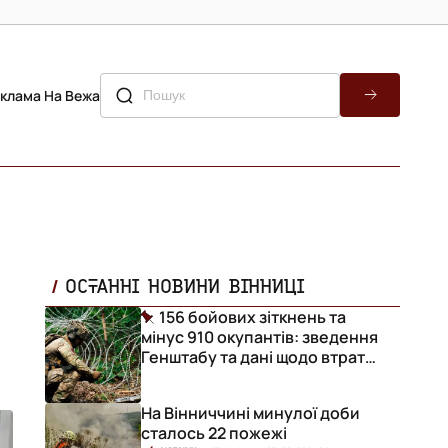
клама На Вежа
ОСТАННІ НОВИНИ ВІННИЦІ
156 бойових зіткнень та
мінус 910 окупантів: зведення
Генштабу та дані щодо втрат
ворога за добу
На Вінниччині минулої доби
сталось 22 пожежі