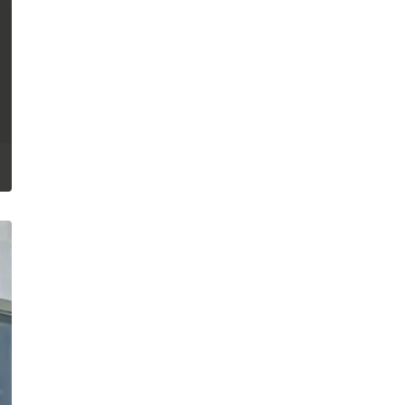
дев'ятьох захисників з
Вінниччини
Публікація
05.08.26
14:40
НОВИНИ