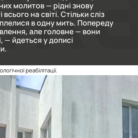
них молитов — рідні знову
 всього на світі. Стільки сліз
плелися в одну мить. Попереду
влення, але головне — вони
і, — йдеться у дописі
и.
логічної реабілітації.