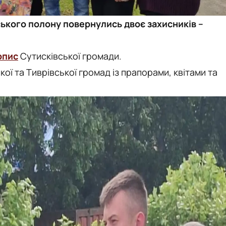
ського полону повернулись двоє захисників –
опис
Сутисківської громади.
ької та Тиврівської громад із прапорами, квітами та