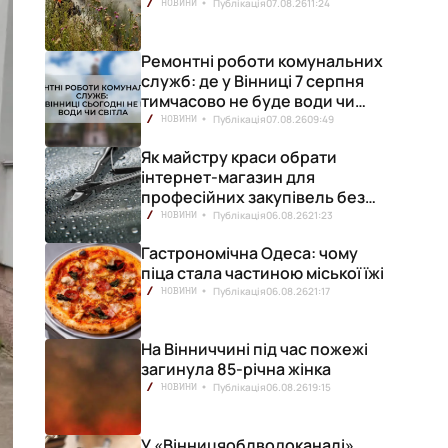
Публікація
07.08.26
11:24
НОВИНИ
Ремонтні роботи комунальних
служб: де у Вінниці 7 серпня
тимчасово не буде води чи
світла
Публікація
07.08.26
09:49
НОВИНИ
Як майстру краси обрати
інтернет-магазин для
професійних закупівель без
ризику переплат
Публікація
06.08.26
21:23
НОВИНИ
Гастрономічна Одеса: чому
піца стала частиною міської їжі
Публікація
06.08.26
21:17
НОВИНИ
На Вінниччині під час пожежі
загинула 85-річна жінка
Публікація
06.08.26
19:15
НОВИНИ
У «Вінницяоблводоканалі»