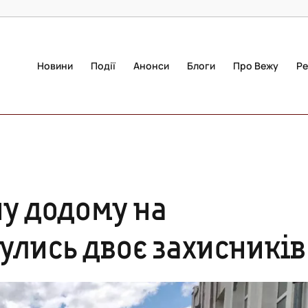
Новини
Події
Анонси
Блоги
Про Вежу
Ре
ну додому на
улись двоє захисників