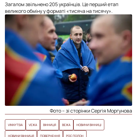
Загалом звільнено 205 українців. Це перший етап
великого обміну у форматі «тисяча на тисячу».
Фото – зі сторінки Сергія Моргунова
VINNYTSIA
VЕЖА
ВІННИЦЯ
ВЕЖА
НОВИНИ ВІННИЦІ
НОВИНИ ВІННИЦЯ
ПОВЕРНЕННЯ
РОС ПОЛОН