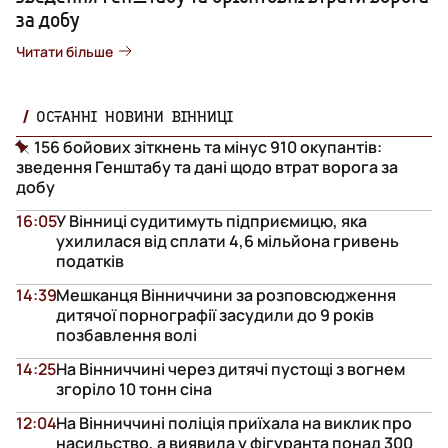
за добу
Читати більше
ОСТАННІ НОВИНИ ВІННИЦІ
156 бойових зіткнень та мінус 910 окупантів:
зведення Генштабу та дані щодо втрат ворога за
добу
16:05
У Вінниці судитимуть підприємицю, яка
ухилилася від сплати 4,6 мільйона гривень
податків
14:39
Мешканця Вінниччини за розповсюдження
дитячої порнографії засудили до 9 років
позбавлення волі
14:25
На Вінниччині через дитячі пустощі з вогнем
згоріло 10 тонн сіна
12:04
На Вінниччині поліція приїхала на виклик про
насильство, а виявила у фігуранта понад 300