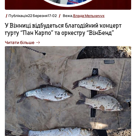
Публікація
22 Березня
17:02
Вежа,
Влада Мельничук
У Вінниці відбудеться благодійний концерт
гурту “Пан Карпо” та оркестру “ВінБенд”
Читати більше