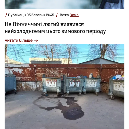
Публікація
03 Березня
19:45
Вежа,
Вежа
На Вінниччині лютий виявився
найхолоднішим цього зимового періоду
Читати більше