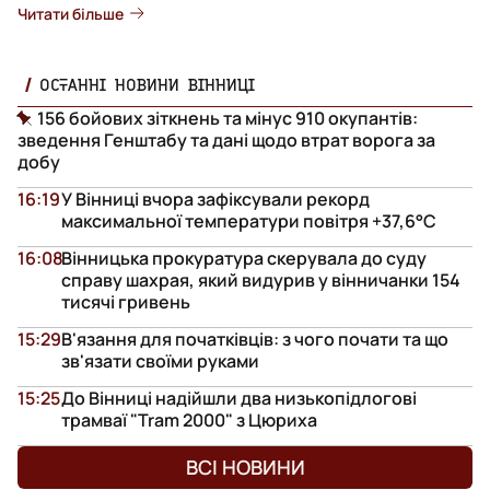
Читати більше
ОСТАННІ НОВИНИ ВІННИЦІ
156 бойових зіткнень та мінус 910 окупантів:
зведення Генштабу та дані щодо втрат ворога за
добу
16:19
У Вінниці вчора зафіксували рекорд
максимальної температури повітря +37,6°С
16:08
Вінницька прокуратура скерувала до суду
справу шахрая, який видурив у вінничанки 154
тисячі гривень
15:29
В'язання для початківців: з чого почати та що
зв'язати своїми руками
15:25
До Вінниці надійшли два низькопідлогові
трамваї "Tram 2000" з Цюриха
ВСІ НОВИНИ