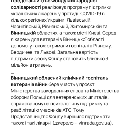
Представництво Фонду міжнародної
солідарності
реалізовує програму підтримки
українських лікарень у протидії COVID-19 в
кількох регіонах України: Львівській,
Чернігівській, Рівненській, Житомирській та
Вінницькій
областях, а також місті Києві. Серед
лікарень для ветеранів Вінницької області
допомогу також отримали госпіталі в Рівному,
Бердичеві та Львові. Загальна вартість
підтримки з боку Фонду становить близько 3
мільйонів гривень.
_
Вінницький обласний клінічний госпіталь
ветеранів війни
бере участь у проєкті
Міністерства закордонних справ та Міністерства
оборони Польщі для ветеранських шпиталів,
спрямованому на психологічну підтримку та
реабілітацію учасників АТО. Тому
Представництво Фонду вирішило підтримати
також і такі лікарні (джерело –
vinrada.gov.ua
).