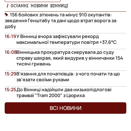
ОСТАННІ НОВИНИ ВІННИЦІ
156 бойових зіткнень та мінус 910 окупантів:
зведення Генштабу та дані щодо втрат ворога за
добу
16:19
У Вінниці вчора зафіксували рекорд
максимальної температури повітря +37,6°С
16:08
Вінницька прокуратура скерувала до суду
справу шахрая, який видурив у вінничанки 154
тисячі гривень
15:29
В'язання для початківців: з чого почати та що
зв'язати своїми руками
15:25
До Вінниці надійшли два низькопідлогові
трамваї "Tram 2000" з Цюриха
ВСІ НОВИНИ