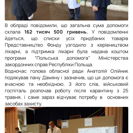
В облраді повідомили, що загальна сума допомоги
склала
162 тисяч 500 гривень.
У повідомленні
йдеться, що списки усіх придбаних товарів
Представництво Фонду узгодило з керівництвом
лікарні, а підтримка лікарні була надана коштом
програми “Польська допомога” Міністерства
закордонних справ Республіки Польща.
Водночас голова обласної ради Анатолій Олійник
подякував пану Дамяну і зазначив, що ця допомога є
вчасною та необхідною. З його слів, військовий
госпіталь розпочав роботу після карантину з 25
травня, і саме зараз відчуває потребу в основних
засобах захисту.