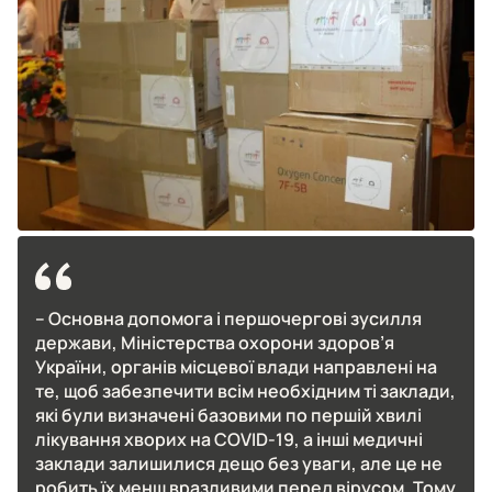
– Основна допомога і першочергові зусилля
держави, Міністерства охорони здоров’я
України, органів місцевої влади направлені на
те, щоб забезпечити всім необхідним ті заклади,
які були визначені базовими по першій хвилі
лікування хворих на COVID-19, а інші медичні
заклади залишилися дещо без уваги, але це не
робить їх менш вразливими перед вірусом. Тому