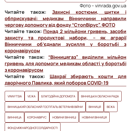
Фото – vinrada.gov.ua
Читайте також:
Захисні костюми, щитки і
обприскувачі: медикам Вінниччини направили
чергову допомогу від фонду “СтопВірус”. ФОТО
Читайте також:
Понад 2 мільйони гривень, засоби
захисту та продуктові набори, – як аграрії
Вінниччини об’єднали зусилля у боротьбі з
коронавірусом
Читайте також:
“Вінницягаз” виділили мільйон
гривень для допомоги медикам області у боротьбі
з коронавірусом
Читайте також:
Шахраї збирають кошти для
дворічного Павлика, який поборов COVID-19
VINNYTSIA
VЕЖА
БЛАГОДІЙНА ДОПОМОГА
ВІННИЦЬКА ОБЛАСНА РАДА
ВІННИЦЬКИЙ ОБЛАСНИЙ ГОСПІТАЛЬ ВЕТЕРАНІВ ВІЙНИ
ВІННИЦЯ
ВЕЖА
ВИННИЦА
КОРОНАВІРУС
НОВИНИ ВІННИЦІ
НОВИНИ ВІННИЦЯ
ФОНД МІЖНАРОДНОЇ СОЛІДАРНОСТІ