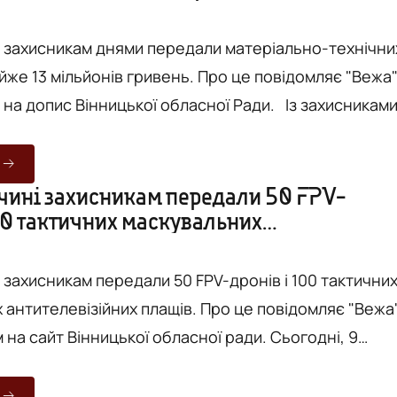
алом це 1366...
і захисникам днями передали матеріально-технічни
ільйонів гривень. Про це повідомляє "Вежа"
допис Вінницької обласної Ради. Із захисниками
бригади Сил територіальної оборони ЗСУ зустрілись
оловий, голова Вінницької обласної Ради, та перша
ьника ОВА Наталя Заболотна. Бійцям передали
чині захисникам передали 50 FPV-
100 тактичних маскувальних
, 23 DJI Mavic 3 Thermal, ...
ізійних плащів
 захисникам передали 50 FPV-дронів і 100 тактични
візійних плащів. Про це повідомляє "Вежа"
 сайт Вінницької обласної ради. Сьогодні, 9
ахисниками 24-го прикордонного загону імені Героя
шого лейтенанта В'ячеслава Семенова зустрілись