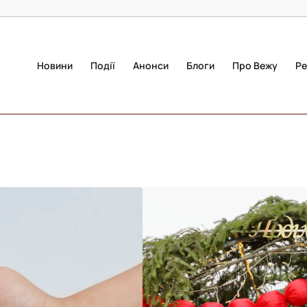
Новини
Події
Анонси
Блоги
Про Вежу
Ре