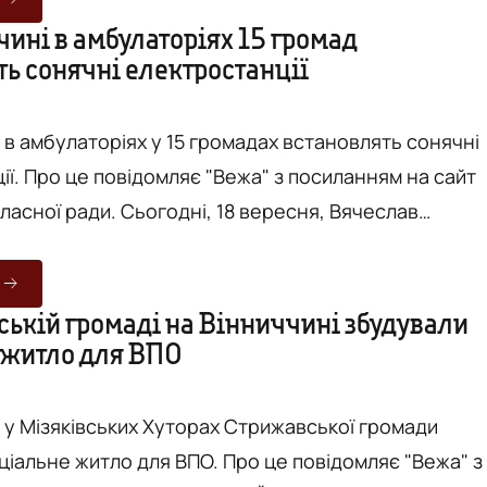
заступник голови обласної Ради Володимир Кістіон 
ині в амбулаторіях 15 громад
ть сонячні електростанції
иця начальника обласної військової адміністрації ..
 в амбулаторіях у 15 громадах встановлять сонячні
ям на сайт
огодні, 18 вересня, Вячеслав
голова обласної Ради, та Олександра Карпенко -
 "Спанбонд", підписали меморандум про співпрацю.
ччині вперше реалізують проєкт "Світло в громади"
ській громаді на Вінниччині збудували
 житло для ВПО
ечення безперебійної роботи медзакладів завдяки
і у Мізяківських Хуторах Стрижавської громади
тло для ВПО. Про це повідомляє "Вежа" з