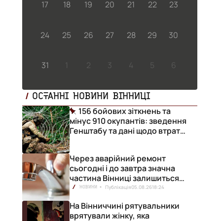
17
18
19
20
21
22
23
24
25
26
27
28
29
30
31
1
2
3
4
5
6
ОСТАННІ НОВИНИ ВІННИЦІ
156 бойових зіткнень та
мінус 910 окупантів: зведення
Генштабу та дані щодо втрат
ворога за добу
Через аварійний ремонт
сьогодні і до завтра значна
частина Вінниці залишиться
без води
Публікація
05.08.26
18:24
НОВИНИ
На Вінниччині рятувальники
врятували жінку, яка