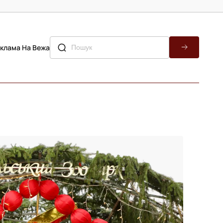
клама На Вежа