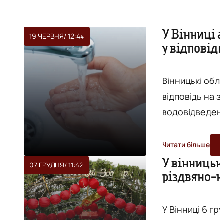
У Вінниці
19 ЧЕРВНЯ
/ 12:44
у відпові
Вінницькі об
відповідь на
водовідведен
дозволить по
майже не відчу
Читати більше
повідомляє "
У вінниць
07 ГРУДНЯ
/ 11:42
різдвяно-
Йдеться, що с
обласна рада 
У Вінниці 6 г