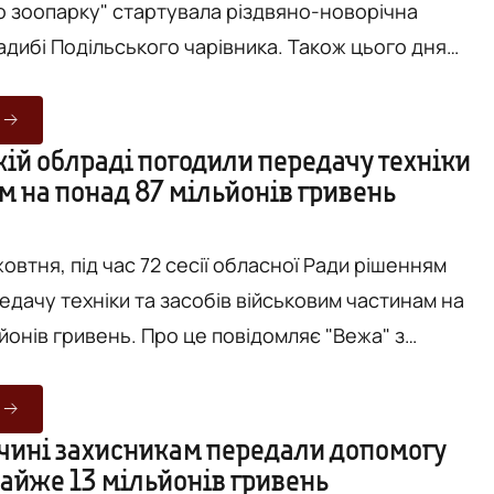
о зоопарку" стартувала різдвяно-новорічна
адибі Подільського чарівника. Також цього дня
новий рекорд - найдовше в Україні декоративне
но до
кій облраді погодили передачу техніки
м на понад 87 мільйонів гривень
дибі можна буде взяти участь у рухливих іграх біля
лятись з...
жовтня, під час 72 сесії обласної Ради рішенням
едачу техніки та засобів військовим частинам на
ь. Про це повідомляє "Вежа" з
 Вінницьку обласну Раду. Так, під час засідання
і чергові рішення на підтримку Збройних Сил
езпечення Сил безпеки та оборони в умовах
чині захисникам передали допомогу
майже 13 мільйонів гривень
нного стану. Йдеться, що згідно з