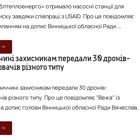
блтеплоенерго» отримало насосні станції для
авдяки співпраці з USAID. Про це повідомляє
иланням на допис Вінницької обласної Ради.
що вартість техніки становить майже 70 тисяч євро
ральний директор «Вінницяоблтеплоенерго» Андрі
кі насоси можуть допомогти забезпечити стабільни
чині захисникам передали 30 дронів-
вачів різного типу
оні, що, своєю чергою, сприятиме підвищенню...
ниччині захисникам передали 30 дронів-
пу. Про це повідомляє "Вежа" із
а допис голови Вінницької обласної Ради Вячеслав
рмових військ ЗС України. Зазначають, що це вже
едача такого обладнання бійцям, яку організували 