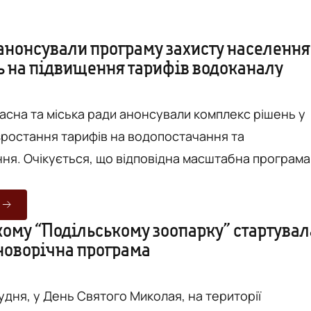
 анонсували програму захисту населення
дь на підвищення тарифів водоканалу
ласна та міська ради анонсували комплекс рішень у
 зростання тарифів на водопостачання та
ня. Очікується, що відповідна масштабна програма
крити значну частину нового тарифу, аби споживач
ли різкого підвищення вартості послуг. Про це
Вежа" з посиланням на Вінницьку обласну раду.
кому “Подільському зоопарку” стартувал
новорічна програма
ьогодні, 19 червня, під час засідання сесії Вінницьк
...
рудня, у День Святого Миколая, на території