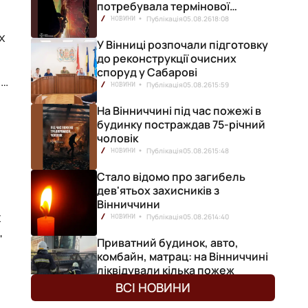
потребувала термінової
медичної допомоги
Публікація
05.08.26
18:08
НОВИНИ
х
У Вінниці розпочали підготовку
до реконструкції очисних
споруд у Сабарові
Публікація
05.08.26
15:59
НОВИНИ
На Вінниччині під час пожежі в
будинку постраждав 75-річний
чоловік
Публікація
05.08.26
15:48
НОВИНИ
Стало відомо про загибель
дев'ятьох захисників з
Вінниччини
х
Публікація
05.08.26
14:40
НОВИНИ
Приватний будинок, авто,
комбайн, матрац: на Вінниччині
ліквідували кілька пожеж
Публікація
05.08.26
12:50
НОВИНИ
ВСІ НОВИНИ