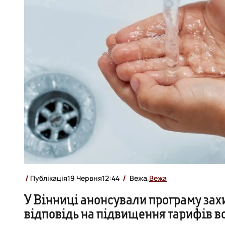
Публікація
19 Червня
12:44
Вежа,
Вежа
У Вінниці анонсували програму зах
відповідь на підвищення тарифів 