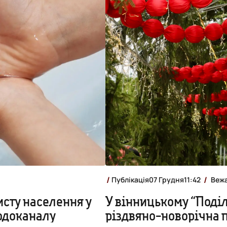
Публікація
07 Грудня
11:42
Вежа
исту населення у
У вінницькому “Поді
водоканалу
різдвяно-новорічна 