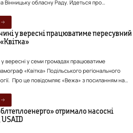
нницьку обласну Раду. Йдеться про
аний житловий комплекс площею 780 кв.м, де
14 родин внутрішньо переміщених осіб. Загальний
ту - понад 31 мільйон гривень.Будинок став
чині у вересні працюватиме пересувний
«Квітка»
співпраці громади, бізнесу, міжнародних партнерів
та благодійного сектору. ...
і у вересні у семи громадах працюватиме
амограф «Квітка» Подільського регіонального
з посиланням на
 Ради. Мамограф приїздить у населений
вно о 10:00. Він працюватиме у громаді два дні
блтеплоенерго» отримало насосні
д USAID