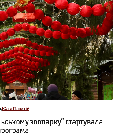
,
Юлія Плахтій
льському зоопарку” стартувала
програма