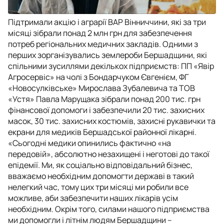
Підтримали акцію і аграрії ВАР Вінниччини, які за три
місяці зібрали понад 2 млн грн для забезпечення
потреб регіональних медичних закладів. Одними з
перших зорганізувались землероби Бершадщини, які
спільними зусиллями декількох підприємств: ПП «Явір
Агросервіс» на чолі з Бондарчуком Євгенієм, ФГ
«Новосулківське» Мирослава Зубалевича та ТОВ
«Устя» Павла Марущака зібрали понад 200 тис. грн
фінансової допомоги і забезпечили 20 тис. захисних
масок, 30 тис. захисних костюмів, захисні рукавички та
екрани для медиків Бершадської районної лікарні.
«Сьогодні медики опинились фактично «на
передовій», абсолютно незахищені і неготові до такої
епідемії. Ми, як соціально відповідальний бізнес,
вважаємо необхідним допомогти державі в такий
нелегкий час, тому цих три місяці ми робили все
можливе, аби забезпечити наших лікарів усім
необхідним. Окрім того, силами нашого підприємства
ми допомогли і літнім людям Бершадщини –