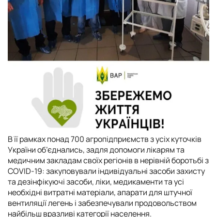
В її рамках понад 700 агропідприємств з усіх куточків
України об’єднались, задля допомоги лікарям та
медичним закладам своїх регіонів в нерівній боротьбі з
COVID-19: закуповували індивідуальні засоби захисту
та дезінфікуючі засоби, ліки, медикаменти та усі
необхідні витратні матеріали, апарати для штучної
вентиляції легень і забезпечували продовольством
найбільш вразливі категорії населення.