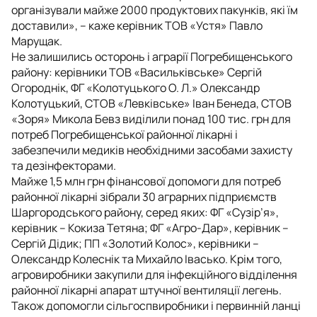
організували майже 2000 продуктових пакунків, які їм
доставили», – каже керівник ТОВ «Устя» Павло
Марущак.
Не залишились осторонь і аграрії Погребищенського
району: керівники ТОВ «Васильківське» Сергій
Огороднік, ФГ «Колотуцького О. Л.» Олександр
Колотуцький, СТОВ «Левківське» Іван Бенеда, СТОВ
«Зоря» Микола Бевз виділили понад 100 тис. грн для
потреб Погребищенської районної лікарні і
забезпечили медиків необхідними засобами захисту
та дезінфекторами.
Майже 1,5 млн грн фінансової допомоги для потреб
районної лікарні зібрали 30 аграрних підприємств
Шаргородського району, серед яких: ФГ «Сузір’я»,
керівник – Кокиза Тетяна; ФГ «Агро-Дар», керівник –
Сергій Дідик; ПП «Золотий Колос», керівники –
Олександр Колеснік та Михайло Івасько. Крім того,
агровиробники закупили для інфекційного відділення
районної лікарні апарат штучної вентиляції легень.
Також допомогли сільгоспвиробники і первинній ланці