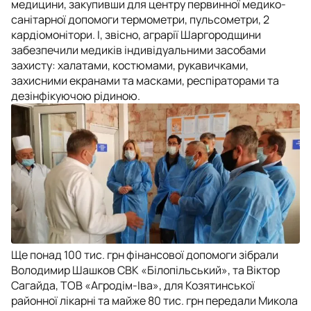
медицини, закупивши для центру первинної медико-
санітарної допомоги термометри, пульсометри, 2
кардіомонітори. І, звісно, аграрії Шаргородщини
забезпечили медиків індивідуальними засобами
захисту: халатами, костюмами, рукавичками,
захисними екранами та масками, респіраторами та
дезінфікуючою рідиною.
Ще понад 100 тис. грн фінансової допомоги зібрали
Володимир Шашков СВК «Білопільський», та Віктор
Сагайда, ТОВ «Агродім-Іва», для Козятинської
районної лікарні та майже 80 тис. грн передали Микола