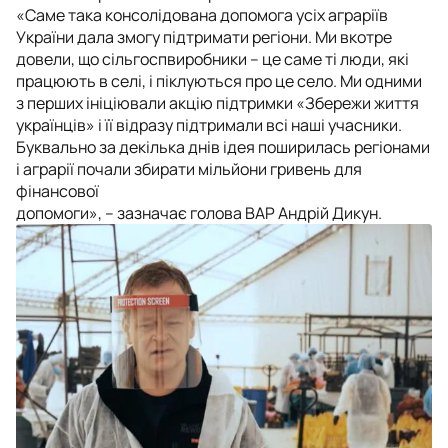
«Саме така консолідована допомога усіх аграріїв
України дала змогу підтримати регіони. Ми вкотре
довели, що сільгоспвиробники – це саме ті люди, які
працюють в селі, і піклуються про це село. Ми одними
з перших ініціювали акцію підтримки «Збережи життя
українців» і її відразу підтримали всі наші учасники.
Буквально за декілька днів ідея поширилась регіонами
і аграрії почали збирати мільйони гривень для
фінансової
допомоги», – зазначає голова ВАР Андрій Дикун.