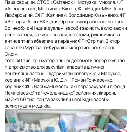
Пашковський, СТОВ «Світанок»; Мотузюк Микола, ФГ
«Агроросток»; Мартинюк Віктор, ФГ «Надія-МВ»; Іван
Любарський, СФГ «Калина»; Володимир Кузьменко, ФГ
«Вікторія-Агро-ВК», для Оратівської районної лікарні.
Всі необхідні індивідуальні засоби захисту, включаючи
респіратори, захисні екрани, костюми, рукавички та
антисептик забезпечив керівник ФГ «Стріла» Віктор
Гора для Муровано-Курилівської районної лікарні.
Окрім
того, 40 тис. грн матеріальної допомоги перерахувало
підприємство для закупівлі апаратів штучної
вентиляції легень. Підтримали колегу Юрій Марухно,
керівник ФГ «Марухна Ю. Д.», і Роман Гончаренко,
керівник ФГ «Вербка-Інвест», які перерахували в фонд
Немирівської та Чечельницької районних лікарень
майже 60 тис. грн та закупили необхідні засоби
захисту для медиків.