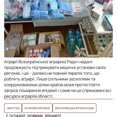
Аграрії Всеукраїнської аграрної Ради і надалі
продовжують підтримувати медичні установи своїх
регіонів, і це – далеко не повний перелік того, що
роблять аграрії. Лише спільними зусиллями та
координованими діями країна може протистояти
загрозі поширення епідемії і саме на це спрямовані всі
ресурси аграріїв області.
VINNYTSIA
АГРАРІЇ ВІННИЧЧИНИ
ВСЕУКРАЇНСЬКА АГРАРНА РАДА
ОСТАННІ НОВИНИ ВІННИЦІ