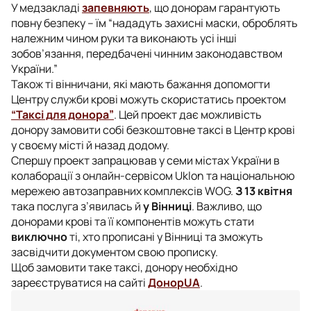
У медзакладі
запевняють
, що донорам гарантують
повну безпеку – їм “нададуть захисні маски, оброблять
належним чином руки та виконають усі інші
зобов’язання, передбачені чинним законодавством
України.”
Також ті вінничани, які мають бажання допомогти
Центру служби крові можуть скористатись проектом
“Таксі для донора”
. Цей проект дає можливість
донору замовити собі безкоштовне таксі в Центр крові
у своєму місті й назад додому.
Спершу проект запрацював у семи містах України в
колаборації з онлайн-сервісом Uklon та національною
мережею автозаправних комплексів WOG.
З 13 квітня
така послуга з’явилась й
у Вінниці
. Важливо, що
донорами крові та її компонентів можуть стати
виключно
ті, хто прописані у Вінниці та зможуть
засвідчити документом свою прописку.
Щоб замовити таке таксі, донору необхідно
зареєструватися на сайті
ДонорUA
.