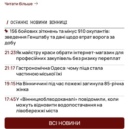
Читати більше
ОСТАННІ НОВИНИ ВІННИЦІ
156 бойових зіткнень та мінус 910 окупантів:
зведення Генштабу та дані щодо втрат ворога за
добу
21:23
Як майстру краси обрати інтернет-магазин для
професійних закупівель без ризику переплат
21:17
Гастрономічна Одеса: чому піца стала
частиною міської їжі
19:15
На Вінниччині під час пожежі загинула 85-річна
жінка
17:45
У «Вінницяоблводоканалі» повідомили, коли
можуть відновити водопостачання на
лівобережжі міста
ВСІ НОВИНИ