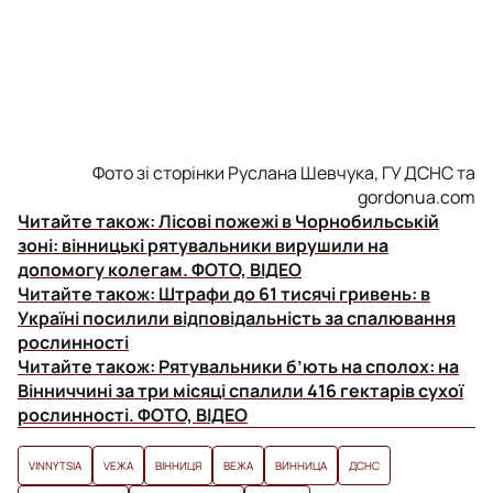
Фото зі сторінки Руслана Шевчука, ГУ ДСНС та
gordonua.com
Читайте також:
Лісові пожежі в Чорнобильській
зоні: вінницькі рятувальники вирушили на
допомогу колегам. ФОТО, ВІДЕО
Читайте також:
Штрафи до 61 тисячі гривень: в
Україні посилили відповідальність за спалювання
рослинності
Читайте також:
Рятувальники б’ють на сполох: на
Вінниччині за три місяці спалили 416 гектарів сухої
рослинності. ФОТО, ВІДЕО
VINNYTSIA
VЕЖА
ВІННИЦЯ
ВЕЖА
ВИННИЦА
ДСНС