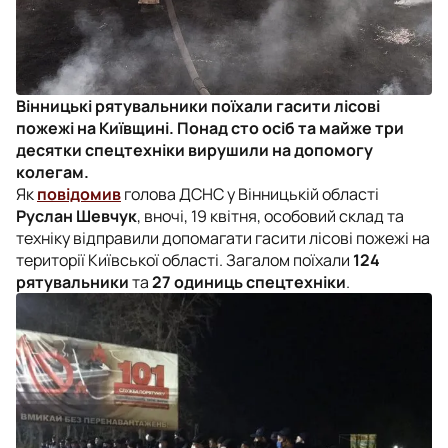
Вінницькі рятувальники поїхали гасити лісові
пожежі на Київщині. Понад сто осіб та майже три
десятки спецтехніки вирушили на допомогу
колегам.
Як
повідомив
голова ДСНС у Вінницькій області
Руслан Шевчук
, вночі, 19 квітня, особовий склад та
техніку відправили допомагати гасити лісові пожежі на
території Київської області. Загалом поїхали
124
рятувальники
та
27 одиниць спецтехніки
.