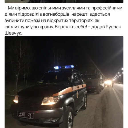
– Ми віримо, що спільними зусиллями та професійними
діями підрозділів вогнеборців, нарешті вдасться
зупинити пожежі на відкритих територіях, які
сколихнули усю країну. Бережіть себе! – додав Руслан
Шевчук.