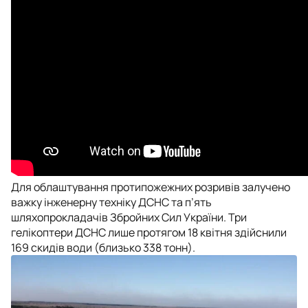
Для облаштування протипожежних розривів залучено
важку інженерну техніку ДСНС та п’ять
шляхопрокладачів Збройних Сил України. Три
гелікоптери ДСНС лише протягом 18 квітня здійснили
169 скидів води (близько 338 тонн).