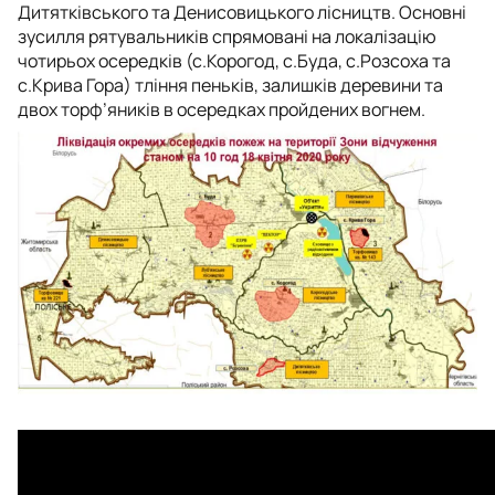
Дитятківського та Денисовицького лісництв. Основні
зусилля рятувальників спрямовані на локалізацію
чотирьох осередків (с.Корогод, с.Буда, с.Розсоха та
с.Крива Гора) тління пеньків, залишків деревини та
двох торф’яників в осередках пройдених вогнем.