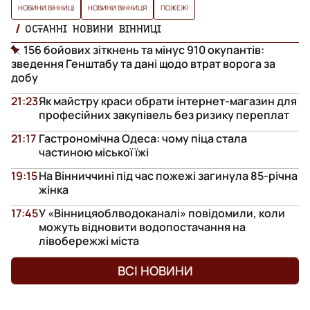
НОВИНИ ВІННИЦІ
НОВИНИ ВІННИЦЯ
ПОЖЕЖІ
ОСТАННІ НОВИНИ ВІННИЦІ
156 бойових зіткнень та мінус 910 окупантів:
зведення Генштабу та дані щодо втрат ворога за
добу
21:23
Як майстру краси обрати інтернет-магазин для
професійних закупівель без ризику переплат
21:17
Гастрономічна Одеса: чому піца стала
частиною міської їжі
19:15
На Вінниччині під час пожежі загинула 85-річна
жінка
17:45
У «Вінницяоблводоканалі» повідомили, коли
можуть відновити водопостачання на
лівобережжі міста
ВСІ НОВИНИ