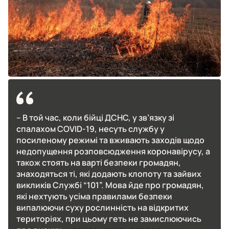
– В той час, коли бійці ДСНС, у зв’язку зі
спалахом COVID-19, несуть службу у
посиленому режимі та вживають заходів щодо
недопущення розповсюдження коронавірусу, а
також стоять на варті безпеки громадян,
знаходяться ті, які додають клопоту та зайвих
викликів Службі “101”. Мова йде про громадян,
які нехтують усіма правилами безпеки
випалюючи суху рослинність на відкритих
територіях, при цьому геть не замислюючись