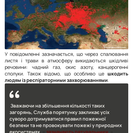
У повідомленні зазначається, що через спалювання
листя і трави в атмосферу викидаються шкідливі
речовини: чадний газ, окис азоту, канцерогенні
сполуки. Також відомо, що особливо це
шкодить
людям із респіраторними захворюваннями
.
Зважаючи на збільшення кількості таких
загорянь, Служба порятунку закликає усіх
суворо дотримуватися правил пожежної
безпеки та не провокувати пожежі у природних
екосистемах,
–
зазначають рятувальники
. –