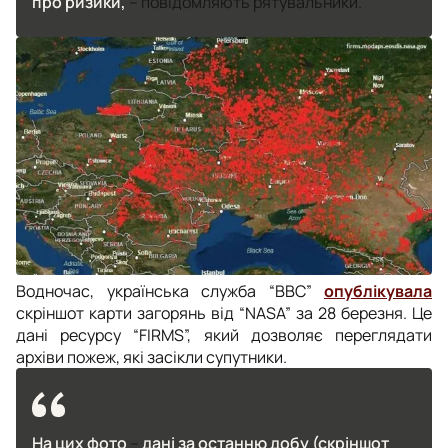
про ризики,
– повідомляють рятувальники.
Водночас, українська служба “ВВС”
опублікувала
скріншот карти загорянь від “NASA” за 28 березня. Це
дані ресурсу “FIRMS”, який дозволяє переглядати
архіви пожеж, які засікли супутники.
На цих фото
–
дані за останню добу (скріншот