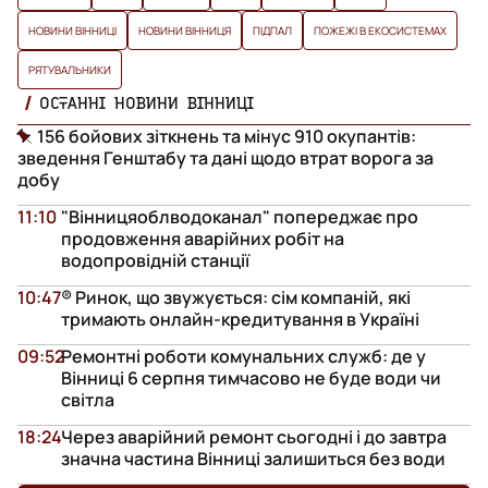
НОВИНИ ВІННИЦІ
НОВИНИ ВІННИЦЯ
ПІДПАЛ
ПОЖЕЖІ В ЕКОСИСТЕМАХ
РЯТУВАЛЬНИКИ
ОСТАННІ НОВИНИ ВІННИЦІ
156 бойових зіткнень та мінус 910 окупантів:
зведення Генштабу та дані щодо втрат ворога за
добу
11:10
"Вінницяоблводоканал" попереджає про
продовження аварійних робіт на
водопровідній станції
10:47
® Ринок, що звужується: сім компаній, які
тримають онлайн-кредитування в Україні
09:52
Ремонтні роботи комунальних служб: де у
Вінниці 6 серпня тимчасово не буде води чи
світла
18:24
Через аварійний ремонт сьогодні і до завтра
значна частина Вінниці залишиться без води