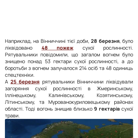
Наприклад, на Вінниччині тієї доби,
28 березня
, було
ліквідовано
48 пожеж
сухої рослинності.
Рятувальники повідомили, що загалом вогнем було
знищено понад 53 гектари сухої рослинності, а до
боротьби з вогнем залучалося 214 осіб та 48 одиниць
спецтехніки.
А
25 березня
рятувальники Вінниччини ліквідували
загоряння сухої рослинності в Жмеринському,
Іллінецькому, Калинівському, Козятинському,
Літинському, та Мурованокуриловецькому районах
області. Тоді вогонь знищив близько
9 гектарів
сухої
трави.