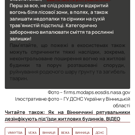
Перш за все, не слід розводити відкритий
вогонь біля лісової зони, в полях, а також
залишати недопалки та сірники на сухій
трав’янистій підстилці. Категорично
заборонено випалювати сміття та рослинні
залишки!
Пам’ятайте, що пожежі в екосистемах також
можуть спричинити тяжкі наслідки, зокрема,
неконтрольоване поширення вогню на житлові
будинки та поруч розташовані споруди,
руйнування родючого шару ґрунту та загибель
тварин
.
Фото – firms.modaps.eosdis.nasa.gov
Ілюстративне фото – ГУ ДСНС України у Вінницькій
області
Читайте також:
Як на Вінниччині рятувальники
дезінфікують під’їзди житлових будинків. ВІДЕО
VINNYTSIA
VЕЖА
ВІННИЦЯ
ВЕЖА
ВИННИЦА
ДСНС