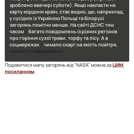
зроблено ввечері суботи). Якщо накласти на
карту кордони країн, стає видно, що, наприклад,
у сусідніх із Україною Польщі та Білорусі
загорянь помітно менше. На сайті ДСНС тим
часом
–
багато повідомлень із різних регіонів
про горіння сухої трави, торфу та лісу. А в
соцмережах
–
чимало скарг на якість повітря,
–
йдеться у повідомленні.
Подивитися мапу загорянь від “NASA” можна за
ЦИМ
посиланням
.