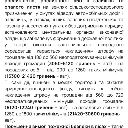
рослинністю, рослинності або її залишків та
опалого листя
на землях сільськогосподарського
призначення, у смугах відводу автомобільних доріг і
залізниць, у парках, інших зелених насадженнях та
газонів у населених пунктах без
дотримання порядку,
встановленого центральним органом виконавчої
влади, що забезпечує формування державної політики
у сфері охорони навколишнього природного
середовища, караються накладенням штрафу на
громадян від 180 до 360 неоподатковуваних мінімумів
доходів громадян
(
3060-6120 гривень
– авт)
і на
посадових осіб
–
від 900 до 1260 таких мінімумів
(
15300-21420 гривень
– авт
).
Ті самі дії, вчинені в межах територій та об’єктів
природно-заповідного фонду, тягнуть за собою
накладення штрафу на громадян від
360 до 720
неоподатковуваних мінімумів доходів громадян
(
6120-12240
гривень
– авт
)
і на посадових осіб
–
від
1260 до 1800 таких мінімумів
(
21420-30600
гривень
–
авт
).
Порушення вимог пожежної безпеки в лісах
–
тягне