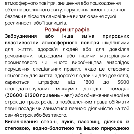
атмосферного повітря, знищення або пошкодження
об’єктів рослинного світу, порушення вимог пожежної
безпеки в лісах та самовільне випалювання сухої
рослинності або її залишків.
Розміри штрафів
Забруднення або інша зміна природних
властивостей атмосферного повітря
шкідливими
для життя, здоров’я людей або для довкілля
речовинами, відходами або іншими матеріалами
промислового чи іншого виробництва внаслідок
порушення спеціальних правил, якщо це створило
небезпеку для життя, здоров’я людей чи для довкілля,
караються штрафом від 1800 до 3600
неоподатковуваних мінімумів доходів громадян
(
30600-61200 гривень
– авт
)
або обмеженням волі на
строк до трьох років, з позбавленням права обіймати
певні посади чи займатися певною діяльністю на той
самий строк або без такого.
Випалювання стерні, луків, пасовищ, ділянок із
степовою, водно-болотною та іншою природною