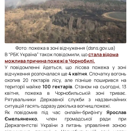
Фото: пожежа в зоні відчуження (dsns.gov.ua)
В “РБК Україна” також повідомили, що
стала відома
можлива причина пожежі в Чорнобилі.
У повідомленні йдеться, що лісова пожежа у зоні
відчуження розпочалася ще
4 квітня
. Спочатку вогонь
охопив 20 гектарів лісу, але пізніше поширився на
території майже
100 гектарів
. Станом на сьогодні, 13
квітня, пожежа в Чорнобильській зоні триває.
Рятувальники Державної служби з надзвичайних
ситуацій гасять одразу декілька вогнищ пожежі.
Як повідомив під час онлайн-брифінгу
Ярослав
Ємельяненко
, член громадської ради при
Держагентстві України з питань управління зоною