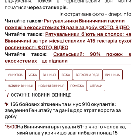
відчуження, пожежі в Чорнобильській зоні могли
початися
через сталкерів.
Ілюстративне фото – dnepr.info
Читайте також:
Рятувальники Вінниччини гасили
пожежі в екосистемах 19 разів за добу. ФОТО, ВІДЕО
Читайте також:
Рятувальники б’ють на сполох: на
Вінниччині за три місяці спалили 416 гектарів сухої
рослинності. ФОТО, ВІДЕО
Читайте також:
Скальський: 90% пожеж в
екосистемах – це підпали
VINNYTSIA
VЕЖА
ВІННИЦЯ
ВЕЖА
ВЕРХОВНА РАДА
ВИННИЦА
НОВИНИ ВІННИЦІ
НОВИНИ ВІННИЦЯ
ПОЖЕЖА
ШТРАФИ
ОСТАННІ НОВИНИ ВІННИЦІ
156 бойових зіткнень та мінус 910 окупантів:
зведення Генштабу та дані щодо втрат ворога за
добу
15:00
На Вінниччині врятували 61-річного чоловіка,
який впав у криницю завглибшки понад 15