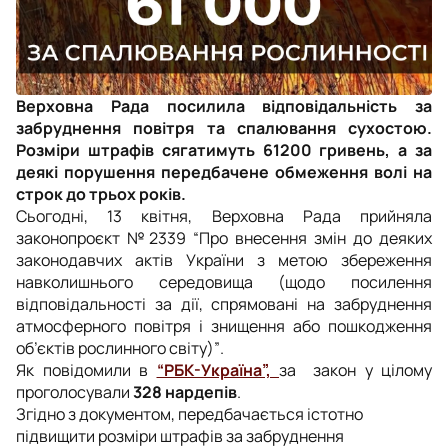
Верховна Рада посилила відповідальність за
забруднення повітря та спалювання сухостою.
Розміри штрафів сягатимуть 61200 гривень, а за
деякі порушення передбачене обмеження волі на
строк до трьох років.
Сьогодні, 13 квітня, Верховна Рада прийняла
законопроєкт №2339
“Про внесення змін до деяких
законодавчих актів України з метою збереження
навколишнього середовища (щодо посилення
відповідальності за дії, спрямовані на забруднення
атмосферного повітря і знищення або пошкодження
об’єктів рослинного світу)”
.
Як повідомили в
“РБК-Україна”,
за закон у цілому
проголосували
328 нардепів
.
Згідно з документом, передбачається істотно
підвищити розміри штрафів за забруднення