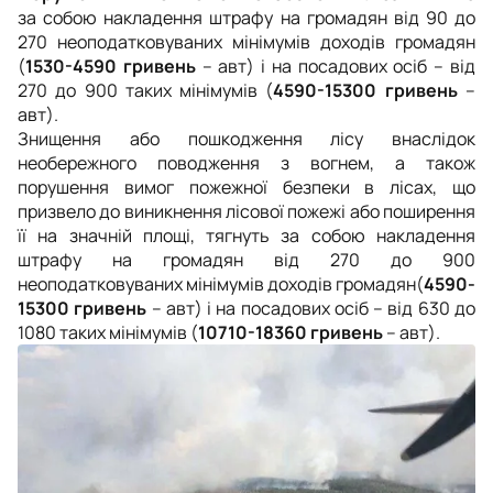
за собою накладення штрафу на громадян від 90 до
270 неоподатковуваних мінімумів доходів громадян
(
1530-4590
гривень
– авт
)
і на посадових осіб
–
від
270 до 900 таких мінімумів
(
4590-15300
гривень
–
авт
).
Знищення або пошкодження лісу внаслідок
необережного поводження з вогнем, а також
порушення вимог пожежної безпеки в лісах, що
призвело до виникнення лісової пожежі або поширення
її на значній площі, тягнуть за собою накладення
штрафу на громадян від 270 до 900
неоподатковуваних мінімумів доходів громадян
(
4590-
15300
гривень
– авт
)
і на посадових осіб
–
від 630 до
1080 таких мінімумів
(
10710-18360
гривень
– авт
).