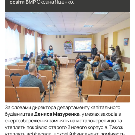
Оксана Яценко.
освіти ВМР
За словами директора департаменту капітального
будівництва
Дениса Мазуренка
, у межах заходів з
енергозбереження замінять на металочерепицю та
утеплять покрівлю старого й нового корпусів. Також
утеплять всі фасади, цоколі й фундамент, поміняють