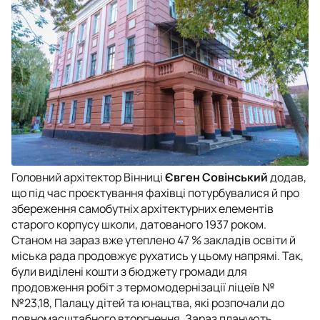
Головний архітектор Вінниці
Євген Совінський
додав,
що під час проєктування фахівці потурбувалися й про
збереження самобутніх архітектурних елементів
старого корпусу школи, датованого 1937 роком.
Станом на зараз вже утеплено 47 % закладів освіти й
міська рада продовжує рухатись у цьому напрямі. Так,
були виділені кошти з бюджету громади для
продовження робіт з термомодернізації ліцеїв №
№23,18, Палацу дітей та юнацтва, які розпочали до
повномасштабного вторгнення. Зараз планують