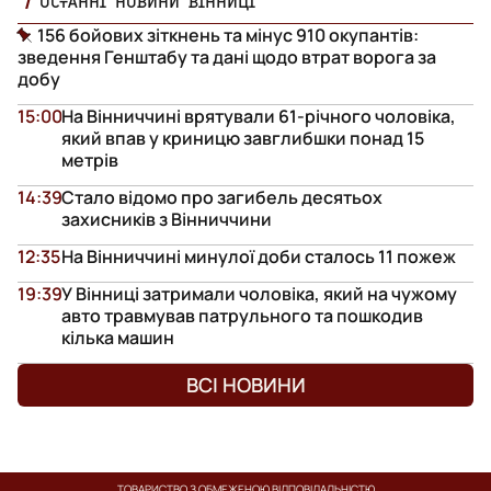
ОСТАННІ НОВИНИ ВІННИЦІ
156 бойових зіткнень та мінус 910 окупантів:
зведення Генштабу та дані щодо втрат ворога за
добу
15:00
На Вінниччині врятували 61-річного чоловіка,
який впав у криницю завглибшки понад 15
метрів
14:39
Стало відомо про загибель десятьох
захисників з Вінниччини
12:35
На Вінниччині минулої доби сталось 11 пожеж
19:39
У Вінниці затримали чоловіка, який на чужому
авто травмував патрульного та пошкодив
кілька машин
ВСІ НОВИНИ
ТОВАРИСТВО З ОБМЕЖЕНОЮ ВІДПОВІДАЛЬНІСТЮ