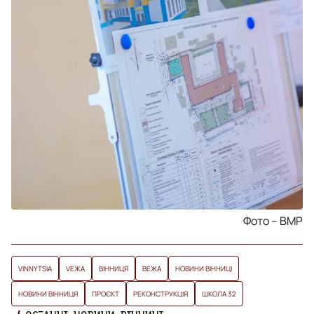
Фото – ВМР
VINNYTSIA
VЕЖА
ВІННИЦЯ
ВЕЖА
НОВИНИ ВІННИЦІ
НОВИНИ ВІННИЦЯ
ПРОЄКТ
РЕКОНСТРУКЦІЯ
ШКОЛА 32