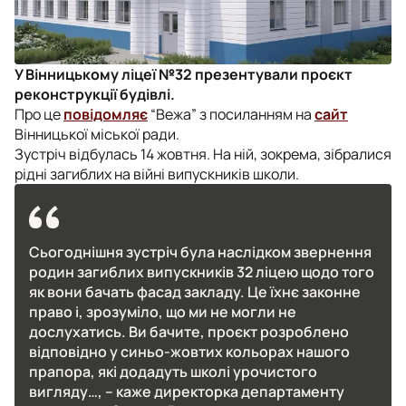
У Вінницькому ліцеї №32 презентували проєкт
реконструкції будівлі.
Про це
повідомляє
“Вежа” з посиланням на
сайт
Вінницької міської ради.
Зустріч відбулась 14 жовтня. На ній, зокрема, зібралися
рідні загиблих на війні випускників школи.
Сьогоднішня зустріч була наслідком звернення
родин загиблих випускників 32 ліцею щодо того
як вони бачать фасад закладу. Це їхнє законне
право і, зрозуміло, що ми не могли не
дослухатись. Ви бачите, проєкт розроблено
відповідно у синьо-жовтих кольорах нашого
прапора, які додадуть школі урочистого
вигляду…, – каже директорка департаменту