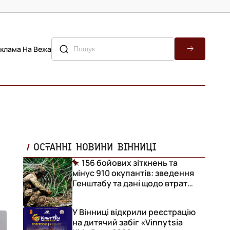
клама На Вежа
ОСТАННІ НОВИНИ ВІННИЦІ
156 бойових зіткнень та
мінус 910 окупантів: зведення
Генштабу та дані щодо втрат
ворога за добу
У Вінниці відкрили реєстрацію
на дитячий забіг «Vinnytsia