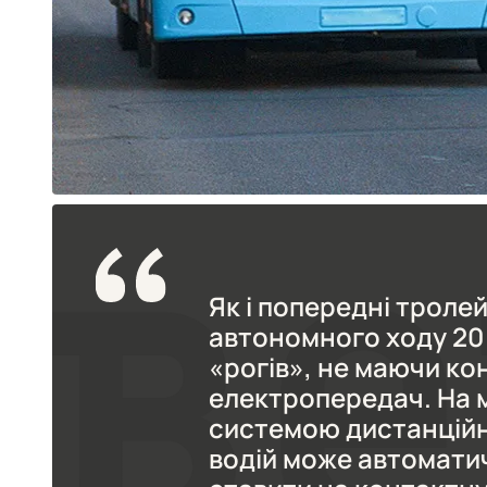
Як і попередні тролей
автономного ходу 20 
«рогів», не маючи кон
електропередач. На 
системою дистанційн
водій може автоматич