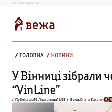
Повідомити новину
ГОЛОВНА
НОВИНИ
У Вінниці зібрали 
“VinLine”
Публікація
19 Листопада
11:53
Вежа,
Ольга Каплун