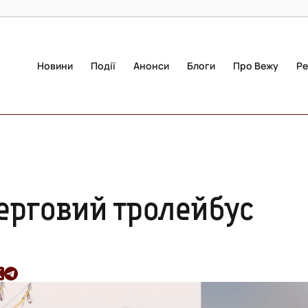
Новини
Події
Анонси
Блоги
Про Вежу
Ре
черговий тролейбус