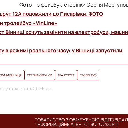
Фото – з фейсбук-сторінки Сергія Моргуно
шрут 12А подовжили до Писарівки. ФОТО
ин тролейбус «VinLine»
т Вінниці хочуть замінити на електробуси, маши
у в режимі реального часу: у Вінниці запустили
ОВИНИ ВІННИЦЯ
СЕРГІЙ МОРГУНОВ
ТРАНСПОРТ
ТРОЛЕЙБУС
сту та натисніть Ctrl+Enter
ТОВАРИСТВО З ОБМЕЖЕНОЮ ВІДПОВІДА
"ІНФОРМАЦІЙНЕ АГЕНТСТВО "ОСКОРП"