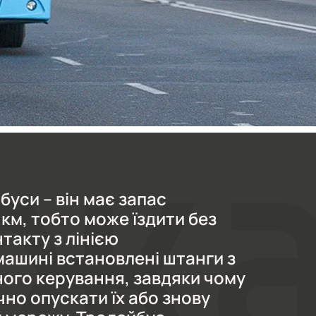
буси – він має запас
км, тобто може їздити без
такту з лінією
машині встановлені штанги з
ого керування, завдяки чому
но опускати їх або знову