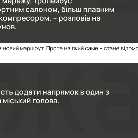
у мережу. Тролейбус
ортним салоном, більш плавним
компресором. – розповів на
унов.
на новий маршрут. Проте на який саме – стане відом
сть додати напрямок в один з
 міський голова.