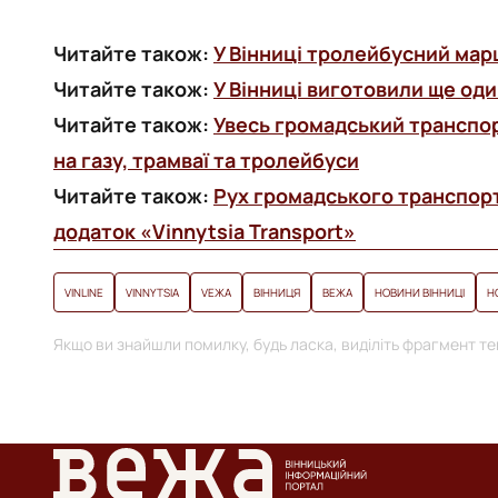
Читайте також:
У Вінниці тролейбусний мар
Читайте також:
У Вінниці виготовили ще од
Читайте також:
Увесь громадський транспор
на газу, трамваї та тролейбуси
Читайте також:
Рух громадського транспорт
додаток «Vinnytsia Transport»
VINLINE
VINNYTSIA
VЕЖА
ВІННИЦЯ
ВЕЖА
НОВИНИ ВІННИЦІ
Н
Якщо ви знайшли помилку, будь ласка, виділіть фрагмент тек