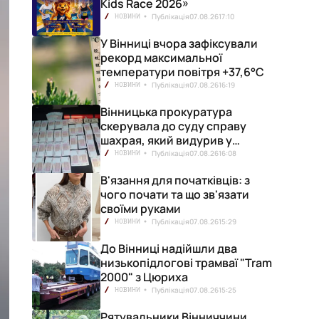
Kids Race 2026»
Публікація
07.08.26
17:10
НОВИНИ
У Вінниці вчора зафіксували
рекорд максимальної
температури повітря +37,6°С
Публікація
07.08.26
16:19
НОВИНИ
Вінницька прокуратура
скерувала до суду справу
шахрая, який видурив у
вінничанки 154 тисячі гривень
Публікація
07.08.26
16:08
НОВИНИ
В'язання для початківців: з
чого почати та що зв'язати
своїми руками
Публікація
07.08.26
15:29
НОВИНИ
До Вінниці надійшли два
низькопідлогові трамваї "Tram
2000" з Цюриха
Публікація
07.08.26
15:25
НОВИНИ
Рятувальники Вінниччини