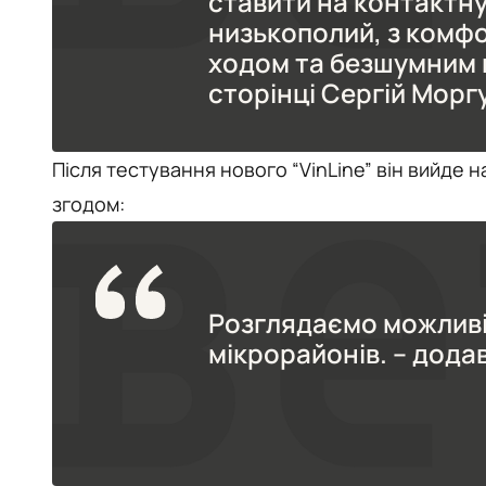
ставити на контактн
низькополий, з комф
ходом та безшумним 
сторінці Сергій Морг
Після тестування нового “VinLine” він вийде 
згодом:
Розглядаємо можливі
мікрорайонів. – додав