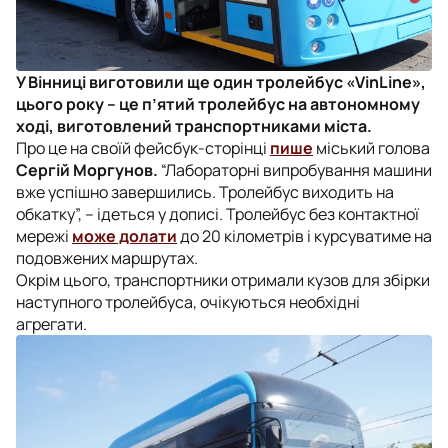
У Вінниці виготовили ще один тролейбус «VinLine»,
цього року – це п’ятий тролейбус на автономному
ході, виготовлений транспортниками міста.
Про це на своїй фейсбук-сторінці
пише
міський голова
Сергій Моргунов.
“Лабораторні випробування машини
вже успішно завершились. Тролейбус виходить на
обкатку”, – ідеться у дописі. Тролейбус без контактної
мережі
може долати
до 20 кілометрів і курсуватиме на
подовжених маршрутах.
Окрім цього, транспортники отримали кузов для збірки
наступного тролейбуса, очікуються необхідні
агрегати.