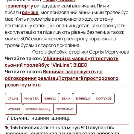
транспорту
вигадували самі вінничани. Як ми
писали
раніше
, модернізований вінницький тролейбус
має п’ять кілометрів автономного ходу, систему
вентиляції у салоні, інноваційні деталі, які спрощують
експлуатацію та підвищують рівень безпеки, а також
майже 30% економії електроенергії у порівнянні з
тролейбусами старого покоління.
Фото з фейсбук-сторінки Сергія Моргунова
Читайте також:
У Вінниці на маршруті тестують
сьомий тролейбус “VinLine”. ВІДЕО
Читайте також:
Вінничан запрошують до
обговорення реалізації стратегії просторового
розвитку міста
VINLINE
VINNYTSIA
ВІННИЦІ
ВЕЖА
ВИННИЦА
МОРГУНОВ
НОВИНИ
НОВИНИ ВІННИЦІ
ТРОЛЕЙБУС
ОСТАННІ НОВИНИ ВІННИЦІ
156 бойових зіткнень та мінус 910 окупантів:
зведення Генштабу та дані щодо втрат ворога за