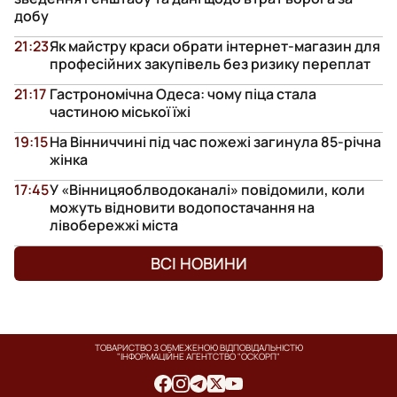
добу
21:23
Як майстру краси обрати інтернет-магазин для
професійних закупівель без ризику переплат
21:17
Гастрономічна Одеса: чому піца стала
частиною міської їжі
19:15
На Вінниччині під час пожежі загинула 85-річна
жінка
17:45
У «Вінницяоблводоканалі» повідомили, коли
можуть відновити водопостачання на
лівобережжі міста
ВСІ НОВИНИ
ТОВАРИСТВО З ОБМЕЖЕНОЮ ВІДПОВІДАЛЬНІСТЮ
"ІНФОРМАЦІЙНЕ АГЕНТСТВО "ОСКОРП"