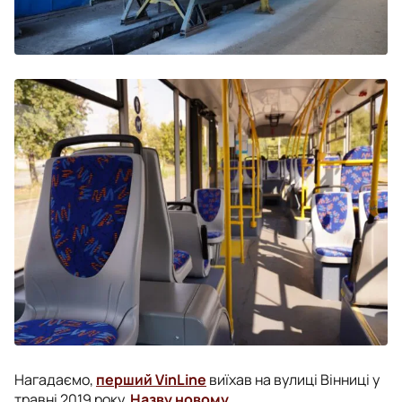
Нагадаємо,
перший VinLine
виїхав на вулиці Вінниці у
травні 2019 року.
Назву новому