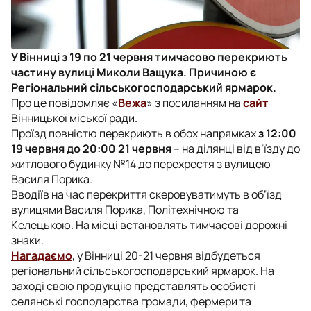
У Вінниці з 19 по 21 червня тимчасово перекриють
частину вулиці Миколи Ващука. Причиною є
Регіональний сільськогосподарський ярмарок.
Про це повідомляє «
Вежа
» з посиланням на
сайт
Вінницької міської ради.
Проїзд повністю перекриють в обох напрямках
з 12:00
19 червня до 20:00 21 червня
– на ділянці від в’їзду до
житлового будинку №14 до перехрестя з вулицею
Василя Порика.
Вводіїв на час перекриття скеровуватимуть в об’їзд
вулицями Василя Порика, Політехнічною та
Келецькою. На місці встановлять тимчасові дорожні
знаки.
Нагадаємо
, у Вінниці 20-21 червня відбудеться
регіональний сільськогосподарський ярмарок. На
заході свою продукцію представлять особисті
селянські господарства громади, фермери та