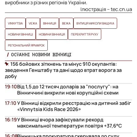
виробники з різних регіонів України.
Ілюстрація – tec.cn.ua
VINNYTSIA
VЕЖА
ВІННИЦЯ
ВЕЖА
ВУЛИЦЯ МИКОЛИ ВАЩУКА
НОВИНИ ВІННИЦІ
НОВИНИ ВІННИЦЯ
ПЕРЕКРИТТЯ РУХУ
РЕГІОНАЛЬНИЙ ЯРМАРОК
ОСТАННІ НОВИНИ ВІННИЦІ
156 бойових зіткнень та мінус 910 окупантів:
зведення Генштабу та дані щодо втрат ворога за
добу
19:10
Від 1,5 до 12 тисяч доларів за "послугу": на
Вінниччині викрили нові корупційні схеми
17:10
У Вінниці відкрили реєстрацію на дитячий забіг
«Vinnytsia Kids Race 2026»
16:19
У Вінниці вчора зафіксували рекорд
максимальної температури повітря +37,6°С
16:08
Вінницька прокуратура скерувала до суду