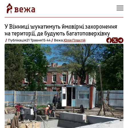
У Вінниці шукатимуть ймовірні захоронення
на території, де будують багатоповерхівку
Публікація
21 Травня
15:44
Вежа,
Юлія Плахтій