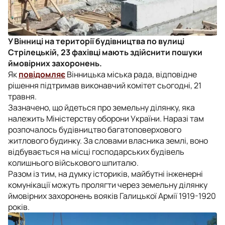
У Вінниці на території будівництва по вулиці
Стрілецькій, 23 фахівці мають здійснити пошуки
ймовірних захоронень.
Як
повідомляє
Вінницька міська рада, відповідне
рішення підтримав виконавчий комітет сьогодні, 21
травня.
Зазначено, що йдеться про земельну ділянку, яка
належить Міністерству оборони України. Наразі там
розпочалось будівництво багатоповерхового
житлового будинку. За словами власника землі, воно
відбувається на місці господарських будівель
колишнього військового шпиталю.
Разом із тим, на думку істориків, майбутні інженерні
комунікації можуть пролягти через земельну ділянку
ймовірних захоронень вояків Галицької Армії 1919-1920
років.