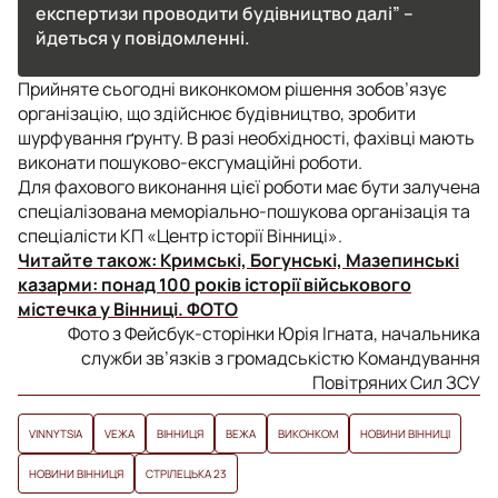
експертизи проводити будівництво далі” –
йдеться у повідомленні.
Прийняте сьогодні виконкомом рішення зобов’язує
організацію, що здійснює будівництво, зробити
шурфування ґрунту. В разі необхідності, фахівці мають
виконати пошуково-ексгумаційні роботи.
Для фахового виконання цієї роботи має бути залучена
спеціалізована меморіально-пошукова організація та
спеціалісти КП «Центр історії Вінниці».
Читайте також:
Кримські, Богунські, Мазепинські
казарми: понад 100 років історії військового
містечка у Вінниці. ФОТО
Фото з Фейсбук-сторінки Юрія Ігната, начальника
служби зв’язків з громадськістю Командування
Повітряних Сил ЗСУ
VINNYTSIA
VЕЖА
ВІННИЦЯ
ВЕЖА
ВИКОНКОМ
НОВИНИ ВІННИЦІ
НОВИНИ ВІННИЦЯ
СТРІЛЕЦЬКА 23