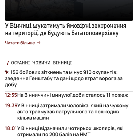
У Вінниці шукатимуть ймовірні захоронення
на території, де будують багатоповерхівку
Читати більше
ОСТАННІ НОВИНИ ВІННИЦІ
156 бойових зіткнень та мінус 910 окупантів:
зведення Генштабу та дані щодо втрат ворога за
добу
12:35
На Вінниччині минулої доби сталось 11 пожеж
19:39
У Вінниці затримали чоловіка, який на чужому
авто травмував патрульного та пошкодив
кілька машин
18:01
У Вінниці відзначили чотирьох школярів, які
отримали по 200 балів на НМТ