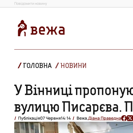
Повідомити новину
ГОЛОВНА
НОВИНИ
У Вінниці пропону
вулицю Писарєва. 
Публікація
07 Червня
14:14
Вежа,
Діана Праведна