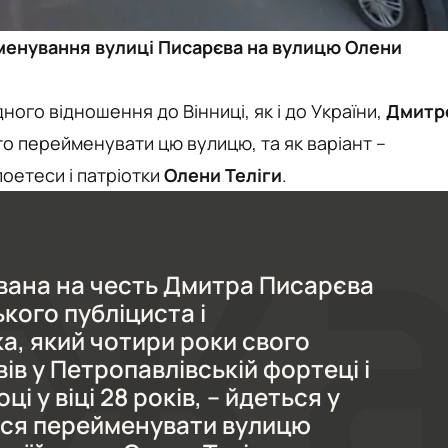
йменування вулиці Писарєва на вулицю Олени
дного відношення до Вінниці, як і до України,
Дмитр
то перейменувати цю вулицю, та як варіант –
поетеси і патріотки
Олени Теліги
.
вана на честь Дмитра Писарєва
кого публіциста і
а, який чотири роки свого
ів у Петропавлівській фортеці і
ці у віці 28 років, – йдеться у
ться перейменувати вулицю