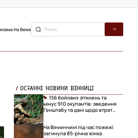
клама На Вежа
ОСТАННІ НОВИНИ ВІННИЦІ
156 бойових зіткнень та
мінус 910 окупантів: зведення
Генштабу та дані щодо втрат
ворога за добу
На Вінниччині під час пожежі
загинула 85-річна жінка