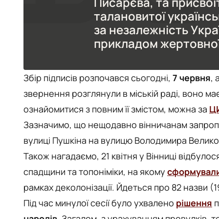
Писарєва, та присвоїт
талановитої українськ
за незалежність Укра
прикладом жертовної 
Збір підписів розпочався сьогодні,
7 червня
,
звернення розглянули в міській раді, воно м
ознайомитися з повним її змістом, можна за
Ц
Зазначимо, що нещодавно вінничанам запроп
вулиці Пушкіна на вулицю Володимира Велико
Також нагадаємо, 21 квітня у Вінниці відбулося
спадщини та топоніміки, на якому
сформували
рамках деколонізації. Йдеться про 82 назви (19
Під час минулої сесії було ухвалено
рішення
п
народів
. Загалом, з урахуванням провулків, 