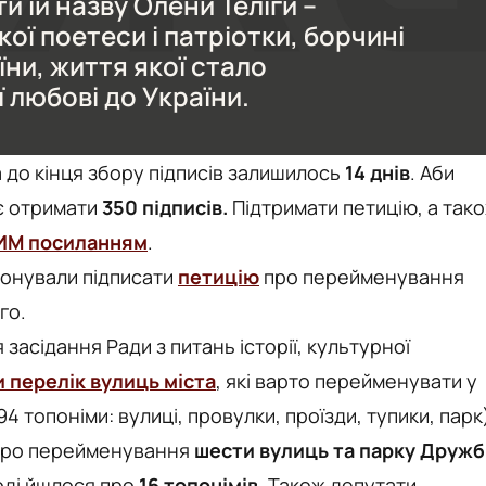
и їй назву Олени Теліги –
ої поетеси і патріотки, борчині
їни, життя якої стало
любові до України.
 а до кінця збору підписів залишилось
14 днів
. Аби
ає отримати
350 підписів.
Підтримати петицію, а так
ИМ посиланням
.
онували підписати
петицію
про перейменування
го.
 засідання Ради з питань історії, культурної
 перелік вулиць міста
, які варто перейменувати у
4 топоніми: вулиці, провулки, проїзди, тупики, парк
ро перейменування
шести вулиць та парку Дружб
тоді йшлося про
16 топонімів
. Також депутати