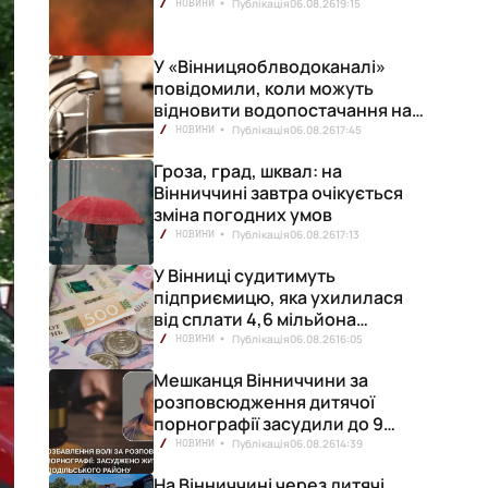
Публікація
06.08.26
19:15
НОВИНИ
У «Вінницяоблводоканалі»
повідомили, коли можуть
відновити водопостачання на
лівобережжі міста
Публікація
06.08.26
17:45
НОВИНИ
Гроза, град, шквал: на
Вінниччині завтра очікується
зміна погодних умов
Публікація
06.08.26
17:13
НОВИНИ
У Вінниці судитимуть
підприємицю, яка ухилилася
від сплати 4,6 мільйона
гривень податків
Публікація
06.08.26
16:05
НОВИНИ
Мешканця Вінниччини за
розповсюдження дитячої
порнографії засудили до 9
років позбавлення волі
Публікація
06.08.26
14:39
НОВИНИ
На Вінниччині через дитячі