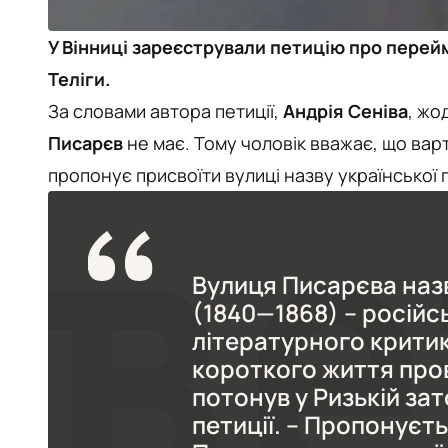
У Вінниці зареєстрували петицію про пере
Теліги.
За словами автора петиції,
Андрія Сеніва
, жо
Писарєв
не має. Тому чоловік вважає, що вар
пропонує присвоїти вулиці назву української 
Вулиця Писарєва наз
(1840—1868) – російсь
літературного критик
короткого життя пров
потонув у Ризькій зато
петиції. – Пропонує