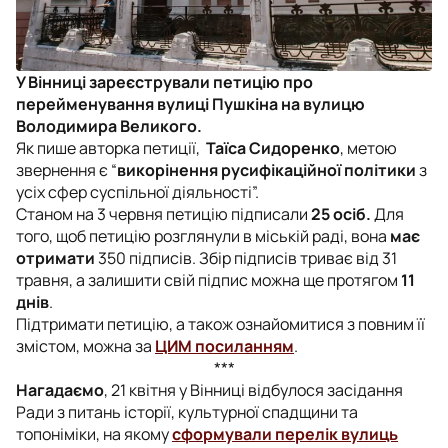
У Вінниці зареєстрували петицію про
перейменування вулиці Пушкіна на вулицю
Володимира Великого.
Як пише авторка петиції,
Таїса Сидоренко
, метою
звернення є “
викорінення русифікаційної політики
з
усіх сфер суспільної діяльності”.
Станом на 3 червня петицію підписали
25 осіб.
Для
того, щоб петицію розглянули в міській раді, вона
має
отримати
350 підписів. Збір підписів триває від 31
травня, а залишити свій підпис можна ще протягом
11
днів
.
Підтримати петицію, а також ознайомитися з повним її
змістом, можна за
ЦИМ посиланням
.
***
Нагадаємо
, 21 квітня у Вінниці відбулося засідання
Ради з питань історії, культурної спадщини та
топоніміки, на якому
сформували перелік вулиць