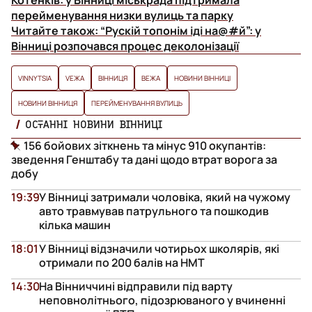
перейменування низки вулиць та парку
Читайте також:
“Рускій топонім іді на@#й”: у
Вінниці розпочався процес деколонізації
VINNYTSIA
VЕЖА
ВІННИЦЯ
ВЕЖА
НОВИНИ ВІННИЦІ
НОВИНИ ВІННИЦЯ
ПЕРЕЙМЕНУВАННЯ ВУЛИЦЬ
ОСТАННІ НОВИНИ ВІННИЦІ
156 бойових зіткнень та мінус 910 окупантів:
зведення Генштабу та дані щодо втрат ворога за
добу
19:39
У Вінниці затримали чоловіка, який на чужому
авто травмував патрульного та пошкодив
кілька машин
18:01
У Вінниці відзначили чотирьох школярів, які
отримали по 200 балів на НМТ
14:30
На Вінниччині відправили під варту
неповнолітнього, підозрюваного у вчиненні