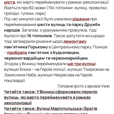
міста
, які варто перейменувати у рамках деколонізації.
Йдеться про 82 назви (194 топоніми: вулиці, провулки,
проїзди, тупики, парк).
Під час минулої сесії було ухвалено
рішення
про
перейменування
шести вулиць та парку Дружби
народів
. Загалом, з урахуванням провулків, тоді
йшлося про
16 топонімів
. Також депутати міськради
тоді затвердили рішення щодо
демонтажу
пам’ятника Горькому
в Центральному парку. Пізніше
–
прибрали
пам’ятник з будьонівцем,
червоногвардійцем та червоноармійцем
.
Згодом у Вінниці перейменували
ще три вулиці
:
вулицю Блока – на Героїв поліції; вулицю Тімірязєва на
Захисників Неба; вулицю Некрасова на Героїв
Нацгвардії.
Головне фото з архівів Vежі
Читайте також:
У Вінниці сформували перелік
вулиць, які варто перейменувати в рамках
деколонізації
Читайте також:
Вулиці Маріупольська і Братів
Котенків: у Вінниці міськрада підтримала