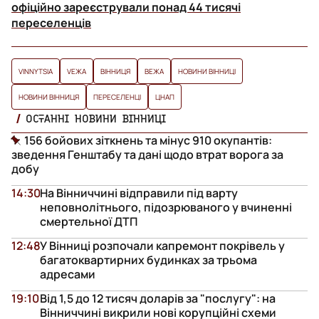
офіційно зареєстрували понад 44 тисячі
переселенців
VINNYTSIA
VЕЖА
ВІННИЦЯ
ВЕЖА
НОВИНИ ВІННИЦІ
НОВИНИ ВІННИЦЯ
ПЕРЕСЕЛЕНЦІ
ЦНАП
ОСТАННІ НОВИНИ ВІННИЦІ
156 бойових зіткнень та мінус 910 окупантів:
зведення Генштабу та дані щодо втрат ворога за
добу
14:30
На Вінниччині відправили під варту
неповнолітнього, підозрюваного у вчиненні
смертельної ДТП
12:48
У Вінниці розпочали капремонт покрівель у
багатоквартирних будинках за трьома
адресами
19:10
Від 1,5 до 12 тисяч доларів за "послугу": на
Вінниччині викрили нові корупційні схеми