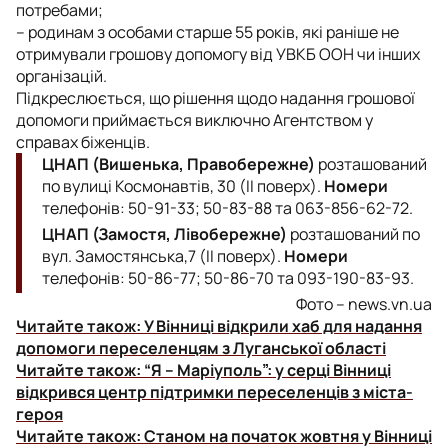
потребами;
– родинам з особами старше 55 років, які раніше не
отримували грошову допомогу від УВКБ ООН чи інших
організацій.
Підкреслюється, що рішення щодо надання грошової
допомоги приймається виключно Агентством у
справах біженців.
ЦНАП (Вишенька, Правобережне)
розташований
по вулиці Космонавтів, 30 (II поверх).
Номери
телефонів: 50-91-33; 50-83-88 та 063-856-62-72.
ЦНАП (Замостя, Лівобережне)
розташований по
вул. Замостянська,7 (II поверх).
Номери
телефонів: 50-86-77; 50-86-70 та 093-190-83-93.
Фото – news.vn.ua
Читайте також:
У Вінниці відкрили хаб для надання
допомоги переселенцям з Луганської області
Читайте також:
“Я – Маріуполь”: у серці Вінниці
відкрився центр підтримки переселенців з міста-
героя
Читайте також:
Станом на початок жовтня у Вінниці