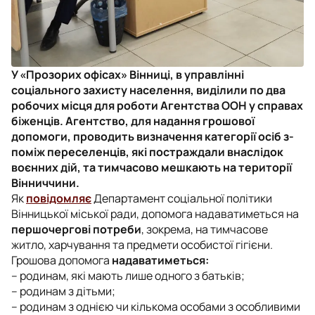
У «Прозорих офісах» Вінниці, в управлінні
соціального захисту населення, виділили по два
робочих місця для роботи Агентства ООН у справах
біженців. Агентство, для надання грошової
допомоги, проводить визначення категорії осіб з-
поміж переселенців, які постраждали внаслідок
воєнних дій, та тимчасово мешкають на території
Вінниччини.
Як
повідомляє
Департамент соціальної політики
Вінницької міської ради, допомога надаватиметься на
першочергові потреби
, зокрема, на тимчасове
житло, харчування та предмети особистої гігієни.
Грошова допомога
надаватиметься:
– родинам, які мають лише одного з батьків;
– родинам з дітьми;
– родинам з однією чи кількома особами з особливими