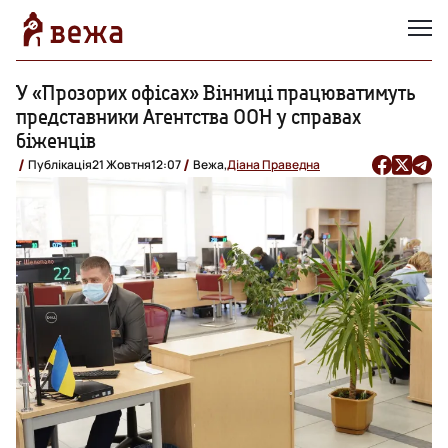
У «Прозорих офісах» Вінниці працюватимуть
представники Агентства ООН у справах
біженців
Публікація
21 Жовтня
12:07
Вежа,
Діана Праведна