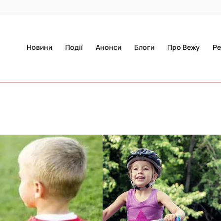
Новини
Події
Анонси
Блоги
Про Вежу
Ре