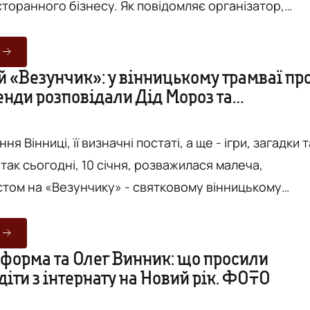
ізнесу. Як повідомляє організатор,
 є темпи розвитку туристичної галузі міста та
лькості туристів. Відтак метою курсів є в першу
ня, необхідні для комфортного спілкування з
й «Везунчик»: у вінницькому трамваї пр
енди розповідали Дід Мороз та
остями. На заняттях учні поетапно вивчатимуть
ка. ФОТО
ов’язана з...
ня Вінниці, її визначні постаті, а ще - ігри, загадки т
- так сьогодні, 10 січня, розважилася малеча,
стом на «Везунчику» - святковому вінницькому
у
лубів за місцем проживання. Загалом сьогодні
 заїзди на Везунчику, тобто загалом 96 діток
 форма та Олег Винник: що просили
діти з інтернату на Новий рік. ФОТО
ивість послухати про цікаві історичні факти та
..