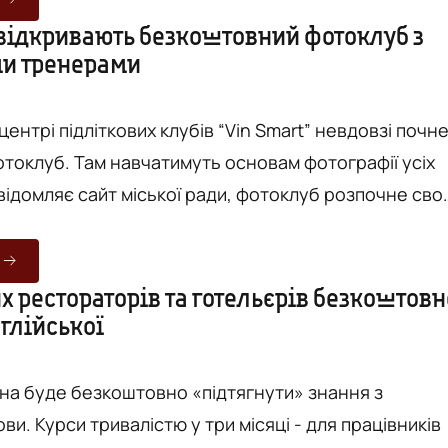
ись в Нідерландах, - розповідають організатори.
 відкривають безкоштовний фотоклуб з
и тренерами
і волонтерка програми EVS (Europian Voluntary ...
 центрі підліткових клубів “Vin Smart” невдовзі почн
токлуб. Там навчатимуть основам фотографії усіх
втра, 9 лютого. Це буде тестове заняття, яке
агодити роботи клубу. В майбутньому навчання
ся регулярно, кожної п’ятниці о 17:00. Робочі мови
 рестораторів та готельєрів безкоштовн
глійської
їнська та англійська. Під час занять розповідатимут
жна буде безкоштовно «підтягнути» знання з
ови. Курси тривалістю у три місяці - для працівників