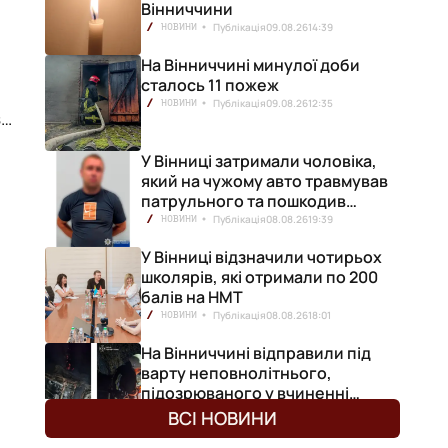
Вінниччини
Публікація
09.08.26
14:39
НОВИНИ
На Вінниччині минулої доби
а
сталось 11 пожеж
Публікація
09.08.26
12:35
НОВИНИ
за
У Вінниці затримали чоловіка,
.
який на чужому авто травмував
патрульного та пошкодив
кілька машин
Публікація
08.08.26
19:39
НОВИНИ
У Вінниці відзначили чотирьох
школярів, які отримали по 200
балів на НМТ
Публікація
08.08.26
18:01
НОВИНИ
На Вінниччині відправили під
варту неповнолітнього,
підозрюваного у вчиненні
и,
смертельної ДТП
Публікація
08.08.26
14:30
НОВИНИ
ВСІ НОВИНИ
и