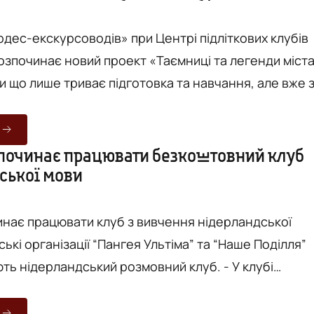
дес-екскурсоводів» при Центрі підліткових клубів
розпочинає новий проект «Таємниці та легенди міст
и що лише триває підготовка та навчання, але вже 
нуться «таємничі» екскурсії. Вчора, 13 березня,
ше теоретичне заняття з нового проекту у музеї ім
кого. Таким чином вихованці змогли більше
 починає працювати безкоштовний клуб
ської мови
 роботу працівників музею, а також отримати нові
чинає працювати клуб з вивчення нідерландської
 нідерландський розмовний клуб. - У клубі
ої мови ми ознайомимось з багатьма різними темам
льтурні знання та навички мови, щоб ви точно знал