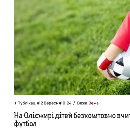
Публікація
12 Вересня
10:24
Вежа,
Вежа
На Олієжирі дітей безкоштовно вчит
футбол