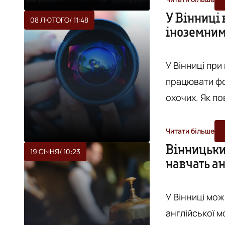
як не загубит
У Вінниці
08 ЛЮТОГО
/ 11:48
іноземним
Навчатиме мов
У Вінниці при
працювати фо
охочих. Як повідомляє сайт міської ради, фотоклуб розпочне свою
роботу вже за
допоможе нал
Читати більше
відбуватиметь
Вінницьких
19 СІЧНЯ
/ 10:23
навчать ан
занять - укра
п...
У Вінниці мо
англійської м