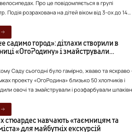
ро це повідомляється в групі
р. Подія розрахована на дітей віком від 3-ох до 14
уться змагання 15 вересня. - Мета заходу:
дітей любов до спорту та активного відпочинку
ками. Це чудова можливість учасникам випробувати
е садимо город»: дітлахи створили в
нниці «ОгоРодину» і змайстрували
идкість та вправність, знайти нових друзів, отримат
 ФОТО
...
ому Саду сьогодні було гамірно, жваво та яскраво 
мках проекту «ОгоРодина» близько 50 хлопчиків і
дили овочі та змайстрували і розфарбували шпаківн
та без, вміло та з допомогою викладачок і батьків,
но весело, сьогодні висаджували город маленькі
тру підліткових клубів за місцем проживання «Vin
х стюардес навчають «таємницям та
іста» для майбутніх екскурсій
Smart» в рамках традиційного проекту «ОгоРодина». Ць...