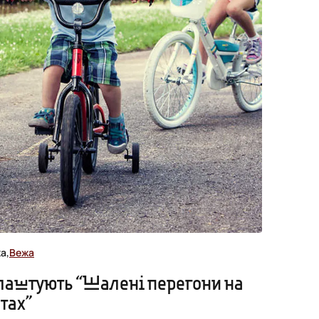
а,
Вежа
влаштують “Шалені перегони на
тах”