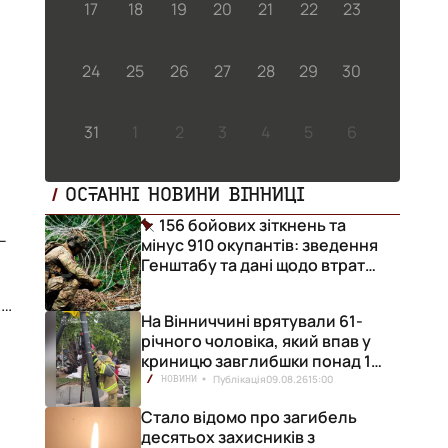
17
18
19
20
21
22
23
24
25
26
27
28
29
30
31
1
2
3
4
5
6
и
ОСТАННІ НОВИНИ ВІННИЦІ
156 бойових зіткнень та
–
мінус 910 окупантів: зведення
Генштабу та дані щодо втрат
ворога за добу
і.
На Вінниччині врятували 61-
річного чоловіка, який впав у
криницю завглибшки понад 15
метрів
Публікація
09.08.26
15:00
НОВИНИ
Стало відомо про загибель
десятьох захисників з