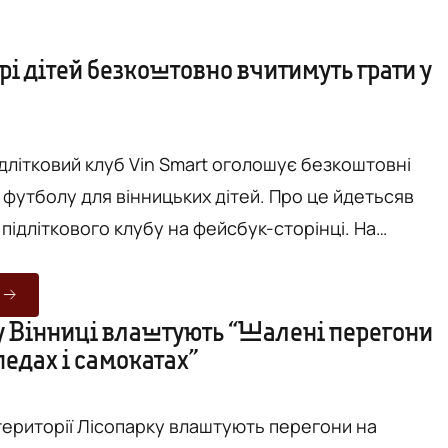
і дітей безкоштовно вчитимуть грати у
ідлітковий клуб Vin Smart оголошує безкоштовні
олу для вінницьких дітей. Про це йдетьсяв
підліткового клубу на фейсбук-сторінці. На
а базі «футбольного клубу» запрошуються усі
12 років. Самі тренування будуть
на оновленому стадіону мікрорайону ОЖК (Олієжи
 у Вінниці влаштують “Шалені перегони
едах і самокатах”
іля Молокозаводу. Автори ідеї кажуть, що
ідбуватимут...
 території Лісопарку влаштують перегони на