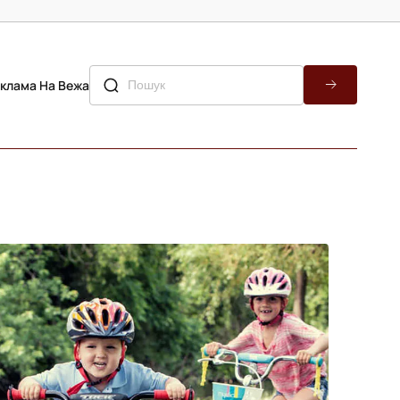
клама На Вежа