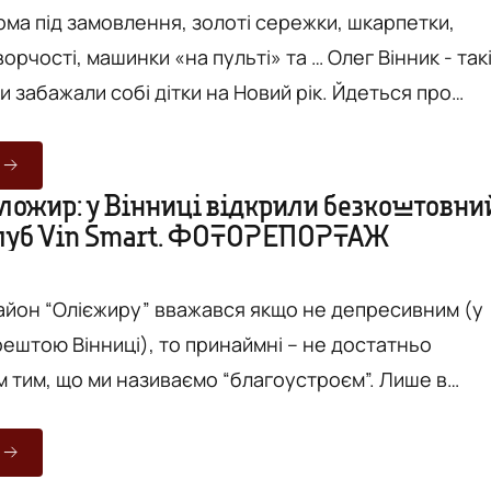
рма під замовлення, золоті сережки, шкарпетки,
орчості, машинки «на пульті» та … Олег Вінник - так
 забажали собі дітки на Новий рік. Йдеться про
й дитині посмішку», в рамках якої вінничани стали
ідами Морозами та Святими Миколаями. Ще на
ня представники «Центру підліткових клубів «Vin
ложир: у Вінниці відкрили безкоштовни
клуб Vin Smart. ФОТОРЕПОРТАЖ
или до Староприлуцької школи-інтернату. Там
пис...
йон “Олієжиру” вважався якщо не депресивним (у
рештою Вінниці), то принаймні – не достатньо
им, що ми називаємо “благоустроєм”. Лише в
 район починає “вилюднюватися”: з'являються нові
остори, облашовуються озера, і наразі справа – за
ладами. Сьогодні тут, за адресою вул. Волошкова, 8