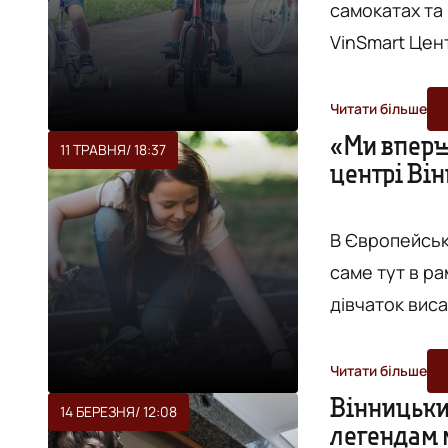
самокатах та велосипедах. П
VinSmart Цент
років. Відбуватим
пробудити у 
Читати більше
разом з бать
«Ми вперш
11 ТРАВНЯ
/ 18:37
центрі Ві
свої сили, шв
шпаківні.
яскраві враже
В Європейськ
саме тут в ра
дівчаток виса
У рукавичках 
але однознач
Читати більше
вихованці Цен
Вінницьки
14 БЕРЕЗНЯ
/ 12:08
легендам м