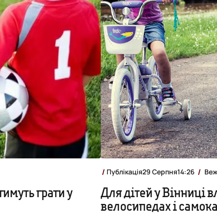
Публікація
29 Серпня
14:26
Веж
имуть грати у
Для дітей у Вінниці 
велосипедах і самока