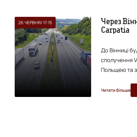
Через Він
26 ЧЕРВНЯ
/ 17:15
Carpatia
До Вінниці б
сполучення Vi
Польщею та з
наголосив гол
зустрічі з М
Читати більше
Кухцінським,
Зустріч відб
відбувся у м.