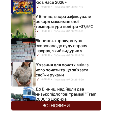
Kids Race 2026»
Публікація
07.08.26
17:10
НОВИНИ
У Вінниці вчора зафіксували
рекорд максимальної
температури повітря +37,6°С
Публікація
07.08.26
16:19
НОВИНИ
Вінницька прокуратура
скерувала до суду справу
шахрая, який видурив у
вінничанки 154 тисячі гривень
Публікація
07.08.26
16:08
НОВИНИ
В'язання для початківців: з
чого почати та що зв'язати
своїми руками
Публікація
07.08.26
15:29
НОВИНИ
До Вінниці надійшли два
низькопідлогові трамваї "Tram
2000" з Цюриха
Публікація
07.08.26
15:25
НОВИНИ
ВСІ НОВИНИ