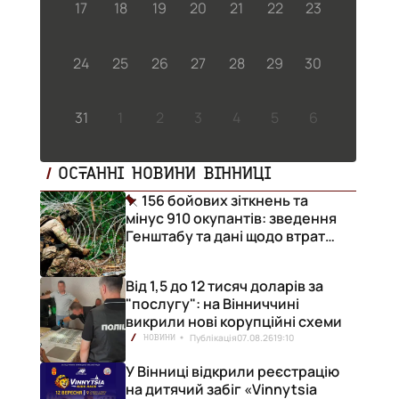
17
18
19
20
21
22
23
24
25
26
27
28
29
30
31
1
2
3
4
5
6
ОСТАННІ НОВИНИ ВІННИЦІ
156 бойових зіткнень та
мінус 910 окупантів: зведення
Генштабу та дані щодо втрат
ворога за добу
Від 1,5 до 12 тисяч доларів за
"послугу": на Вінниччині
викрили нові корупційні схеми
Публікація
07.08.26
19:10
НОВИНИ
У Вінниці відкрили реєстрацію
на дитячий забіг «Vinnytsia