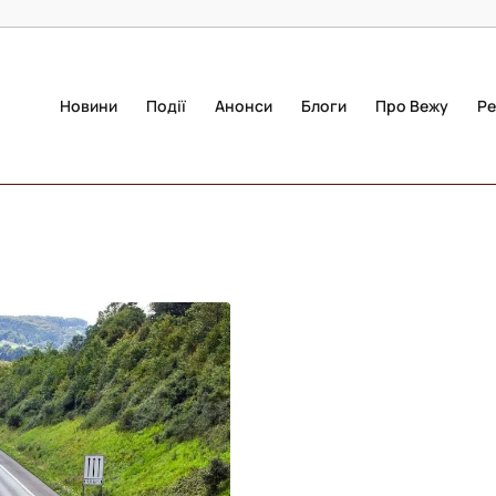
Новини
Події
Анонси
Блоги
Про Вежу
Ре