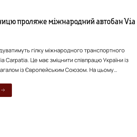
ницю проляже міжнародний автобан Via
удуватимуть гілку міжнародного транспортного
a Carpatia. Це має зміцнити співпрацю України із
агалом із Європейським Союзом. На цьому
ова Верховної Ради України Андрій Парубій під час
аршалком Сейму Польської Республіки Мареком
 повідомляє прес-служба Верховної Ради України.
улася у рамках форуму місцевого розвитку, що
Трускавець Львівсь...