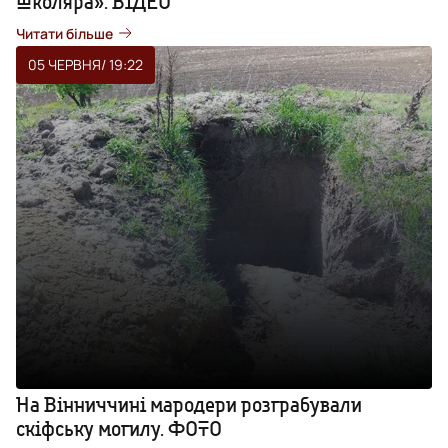
школяра». ВІДЕО
Читати більше
05 ЧЕРВНЯ
/ 19:22
На Вінниччині мародери розграбували
скіфську могилу. ФОТО