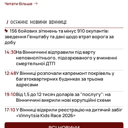
Читати більше
ОСТАННІ НОВИНИ ВІННИЦІ
156 бойових зіткнень та мінус 910 окупантів:
зведення Генштабу та дані щодо втрат ворога за
добу
14:30
На Вінниччині відправили під варту
неповнолітнього, підозрюваного у вчиненні
смертельної ДТП
12:48
У Вінниці розпочали капремонт покрівель у
багатоквартирних будинках за трьома
адресами
19:10
Від 1,5 до 12 тисяч доларів за "послугу": на
Вінниччині викрили нові корупційні схеми
17:10
У Вінниці відкрили реєстрацію на дитячий забіг
«Vinnytsia Kids Race 2026»
ВСІ НОВИНИ