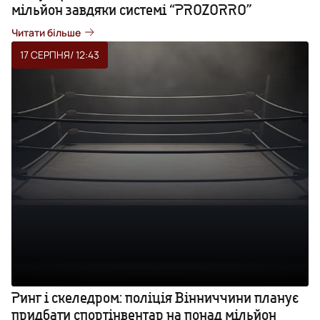
мільйон завдяки системі “PROZORRO”
Читати більше
17 СЕРПНЯ
/ 12:43
Ринг і скеледром: поліція Вінниччини планує
придбати спортінвентар на понад мільйон