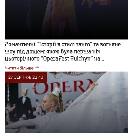
Романтичні “Історії в стилі танго” та вогняне
шоу під дощем: якою була перша ніч
цьогорічного “OperaFest Tulchyn” на
Вінниччині. ФОТОРЕПОРТАЖ
Читати більше
27 СЕРПНЯ
/ 22:40