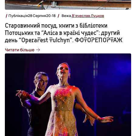
Публікація
28 Серпня
20:18
Вежа,
В'ячеслав Луцков
Старовинний посуд, книги з бібліотеки
Потоцьких та “Аліса в країні чудес”: другий
день “OperaFest Tulchyn”. ФОТОРЕПОРТАЖ
Читати більше