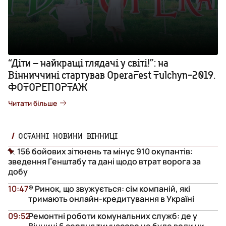
“Діти – найкращі глядачі у світі!”: на
Вінниччині стартував OperaFest Tulchyn-2019.
ФОТОРЕПОРТАЖ
Читати більше
ОСТАННІ НОВИНИ ВІННИЦІ
156 бойових зіткнень та мінус 910 окупантів:
зведення Генштабу та дані щодо втрат ворога за
добу
10:47
® Ринок, що звужується: сім компаній, які
тримають онлайн-кредитування в Україні
09:52
Ремонтні роботи комунальних служб: де у
Вінниці 6 серпня тимчасово не буде води чи