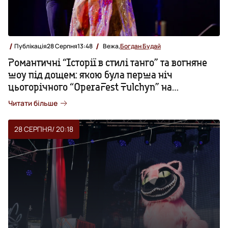
Публікація
28 Серпня
13:48
Вежа,
Богдан Будай
Романтичні “Історії в стилі танго” та вогняне
шоу під дощем: якою була перша ніч
цьогорічного “OperaFest Tulchyn” на
Вінниччині. ФОТОРЕПОРТАЖ
Читати більше
28 СЕРПНЯ
/ 20:18