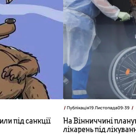
Публікація
19 Листопада
09:39
или під санкції
На Вінниччині плану
лікарень під лікуван