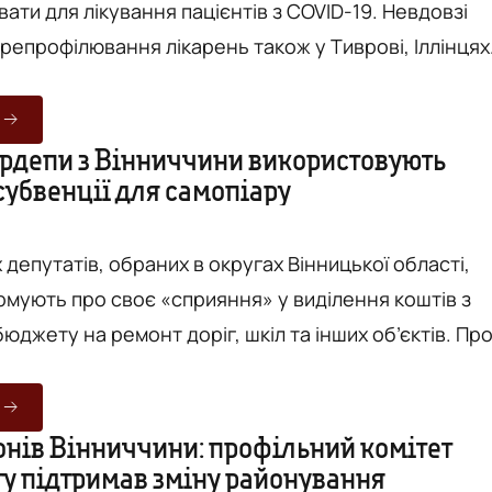
ти для лікування пацієнтів з COVID-19. Невдовзі
репрофілювання лікарень також у Тиврові, Іллінцях
мляє народна депутатка від
ариса Білозір. За словами парламентарки, таке
 ухвалене реагуючи на звернення до прем’єр-
рдепи з Вінниччини використовують
субвенції для самопіару
їни під час Години запитань до уряду. Відтак з
профілюва...
депутатів, обраних в округах Вінницької області,
рмують про своє «сприяння» у виділення коштів з
джету на ремонт доріг, шкіл та інших об’єктів. Про
у на державних коштах повідомляє Громадянська
 з посиланням на публікації нардепів у Facebook у
онів Вінниччини: профільний комітет
у підтримав зміну районування
, Ларису Білозір, Геннадія Вацака та Миколу Кучера