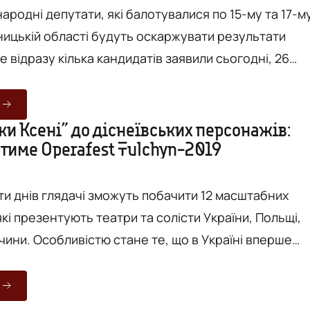
ародні депутати, які балотувалися по 15-му та 17-м
нницькій області будуть оскаржувати результати
е відразу кілька кандидатів заявили сьогодні, 26
прес-конференції у Вінницькому прес-клубі. Так, із
ду про підкуп виборців в окрузі №15 вже звернувся
рдепи від "Слуги народу" Віталій Пращук. Так само
ки Ксені” до діснеївських персонажів:
тиме Operafest Tulchyn-2019
рерахунку голосів на виборчих дільницях в окрузі.
ти днів глядачі зможуть побачити 12 масштабних
кі презентують театри та солісти України, Польщі,
чини. Особливістю стане те, що в Україні вперше
льська Королівська опера. Крім всесвітньовідомих
пер, глядачі побачать оперту у стилі «українського
не хорове шоу та багато інших новинок. Operafest