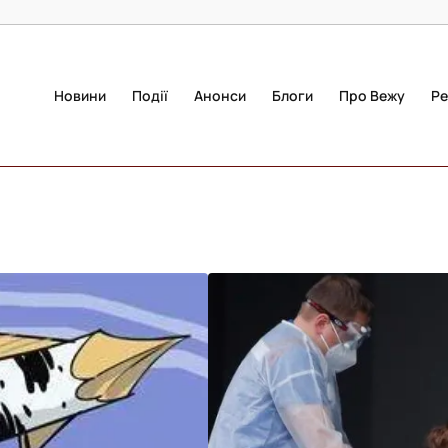
Новини
Події
Анонси
Блоги
Про Вежу
Ре