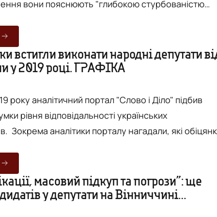
шення вони пояснюють "глибокою стурбованістю
переліком із 10 опорних лікарень в області". Про ц
рінці у Фейсбук повідомила народна депутатка
а Білозір. Також вона зазначила, що спільну з
ки встигли виконати народні депутати ві
и у 2019 році. ГРАФІКА
у озвучила сьогодні, 24 лютого, на нараді головни
...
19 року аналітичний портал "Слово і Діло" підбив
умки рівня відповідальності українських
кі обіцянки
ти перед виборами, скільки таких обіцянок було, як
 обранці вже встигли виконати, а які досі
гляду на цю інформацію був
ації, масовий підкуп та погрози”: ще
дидатів у депутати на Вінниччині
оміжний рейтинг відповідальності за результатами
тимуть результати виборів. ФОТО
у. Ми ж...