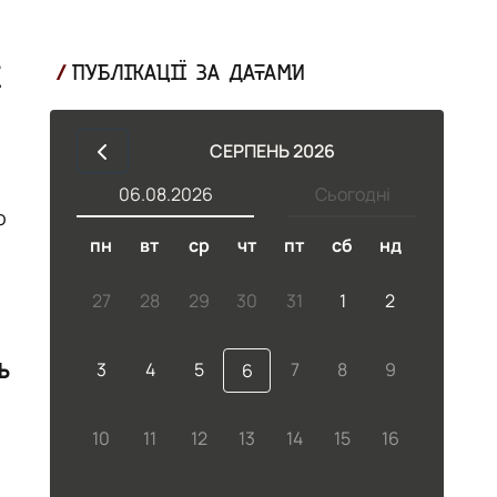
ї
ПУБЛІКАЦІЇ ЗА ДАТАМИ
СЕРПЕНЬ 2026
06.08.2026
Сьогодні
о
пн
вт
ср
чт
пт
сб
нд
му
27
28
29
30
31
1
2
ь
3
4
5
7
8
9
6
10
11
12
13
14
15
16