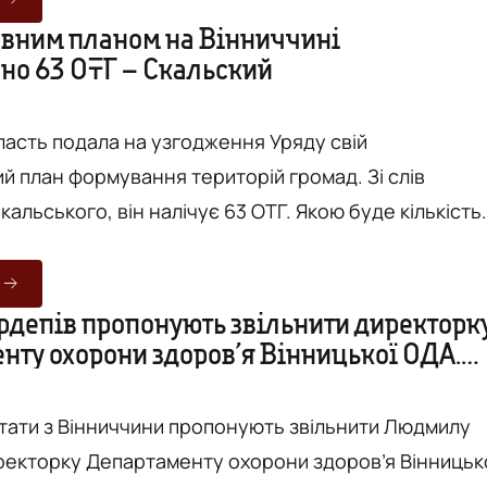
ипня загалом проголосували 248 народних обранці
вним планом на Вінниччині
но 63 ОТГ – Скальский
трималися - 17, а не голосували - 27 (всього 387).
...
ласть подала на узгодження Уряду свій
й план формування територій громад. Зі слів
альського, він налічує 63 ОТГ. Якою буде кількість
 відомо, але їхня кількість, орієнтовно, не буде
 п'яти. Про це голова Вінницької ОДА повідомив
ерезня, під час пресбрифінгу за участю Івана Лукері
ардепів пропонують звільнити директорк
нту охорони здоров’я Вінницької ОДА.
єр-міністра України з питань децентралізації. Адж
у Ві...
тати з Вінниччини пропонують звільнити Людмилу
ректорку Департаменту охорони здоров’я Вінницьк