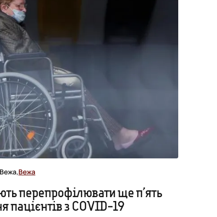
Вежа,
Вежа
ють перепрофілювати ще п’ять
ня пацієнтів з COVID-19