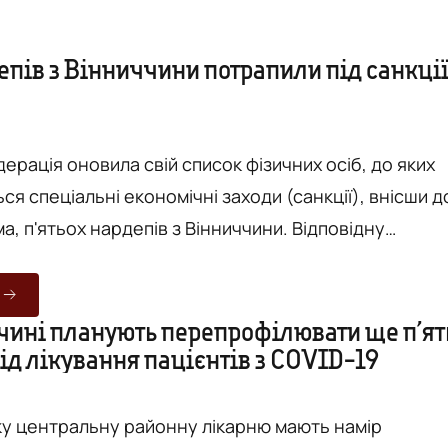
епів з Вінниччини потрапили під санкці
ерація оновила свій список фізичних осіб, до яких
я спеціальні економічні заходи (санкції), внісши д
п'ятьох нардепів з Вінниччини. Відповідну
яду Російської Федерації опублікували на офіційно
Ф. Санкції передбачають наступні
ономічні заходи щодо фізичних осіб, а також щодо
чині планують перепрофілювати ще п’ят
ід лікування пацієнтів з COVID-19
контрольованих ними організацій: - блокування (заморожуван...
у центральну районну лікарню мають намір