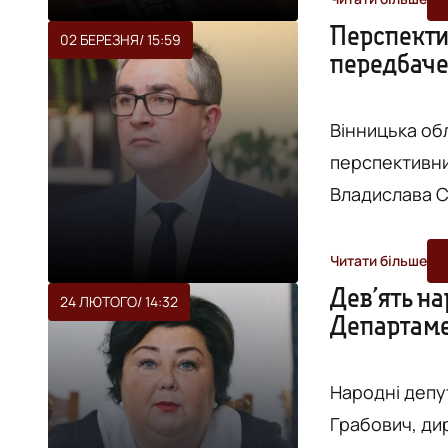
№2285-д 14 л
Перспекти
02 БЕРЕЗНЯ
/ 15:59
передбаче
проти - 95, у
Законопроект 
Вінницька об
перспективни
Владислава Ск
районів ще не
перевищувати
Читати більше
сьогодні, 2 б
Дев’ять н
24 ЛЮТОГО
/ 14:32
Департаме
радника Прем’
ВІДЕО
саме сьогодні 
Народні депу
Грабович, ди