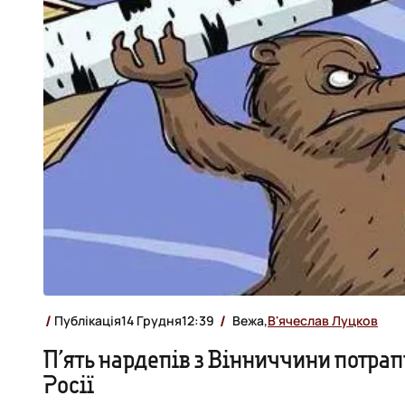
Публікація
14 Грудня
12:39
Вежа,
В'ячеслав Луцков
П’ять нардепів з Вінниччини потрап
Росії