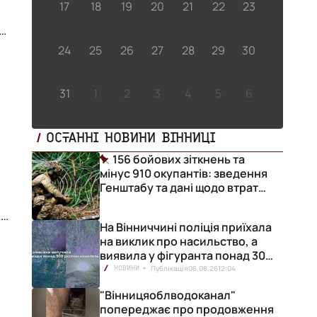
17
18
19
20
21
22
23
,
24
25
26
27
28
29
30
31
1
2
3
4
5
6
ОСТАННІ НОВИНИ ВІННИЦІ
156 бойових зіткнень та
мінус 910 окупантів: зведення
Генштабу та дані щодо втрат
ворога за добу
На Вінниччині поліція приїхала
на виклик про насильство, а
виявила у фігуранта понад 300
конопель
Публікація
06.08.26
12:04
НОВИНИ
"Вінницяоблводоканал"
.
попереджає про продовження