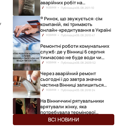
аварійних робіт на
водопровідній станції
Публікація
06.08.26
11:10
НОВИНИ
® Ринок, що звужується: сім
У
компаній, які тримають
онлайн-кредитування в Україні
Публікація
06.08.26
10:47
НОВИНИ
Ремонтні роботи комунальних
служб: де у Вінниці 6 серпня
тимчасово не буде води чи
світла
Публікація
06.08.26
09:52
НОВИНИ
Через аварійний ремонт
сьогодні і до завтра значна
частина Вінниці залишиться
без води
Публікація
05.08.26
18:24
НОВИНИ
На Вінниччині рятувальники
врятували жінку, яка
потребувала термінової
медичної допомоги
Публікація
05.08.26
18:08
НОВИНИ
ВСІ НОВИНИ
т