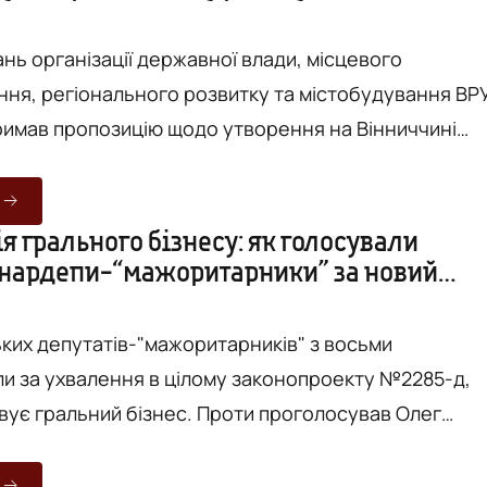
ань організації державної влади, місцевого
ня, регіонального розвитку та містобудування ВР
тримав пропозицію щодо утворення на Вінниччині
Комітету
останови №3650 та повідомила на своїй фейсбук-
путатка Лариса Білозір. Згідно з висновком,
я грального бізнесу: як голосували
 нардепи-“мажоритарники” за новий
ється внести зміни до проекту Постанови №3650
я ...
ьких депутатів-"мажоритарників" з восьми
и за ухвалення в цілому законопроекту №2285-д,
овує гральний бізнес. Проти проголосував Олег
ро Юрчишин "утримався" від голосування. Про це
ся на сайті Верховної Ради України. За законопроек