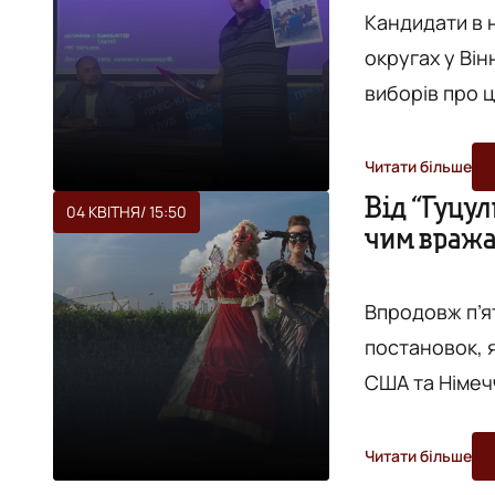
Кандидати в н
округах у Ві
виборів про ц
липня під час 
заявою до су
Читати більше
кандидат в на
Від “Гуцул
04 КВІТНЯ
/ 15:50
чим вража
вимагатиме пе
Впродовж п’я
постановок, я
США та Німеч
виступить По
мюзиклів та о
Читати більше
танго», унікаль