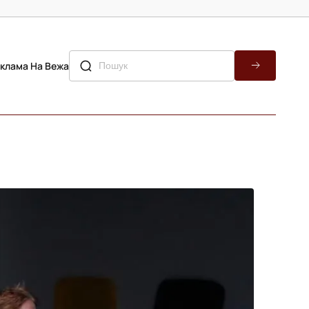
клама На Вежа