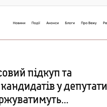
Новини
Події
Анонси
Блоги
Про Вежу
Ре
совий підкуп та
 кандидатів у депутат
аржуватимуть