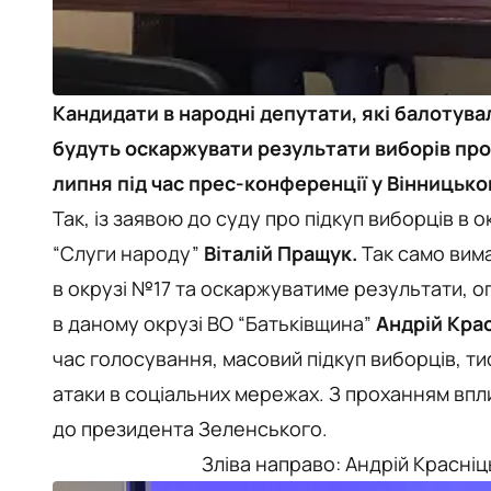
Кандидати в народні депутати, які балотувал
будуть оскаржувати результати виборів про 
липня під час прес-конференції у Вінницько
Так, із заявою до суду про підкуп виборців в
“Слуги народу”
Віталій Пращук.
Так само вима
в окрузі №17 та оскаржуватиме результати, 
в даному окрузі ВО “Батьківщина”
Андрій Кра
час голосування, масовий підкуп виборців, тис
атаки в соціальних мережах. З проханням впли
до президента Зеленського.
Зліва направо: Андрій Красніц