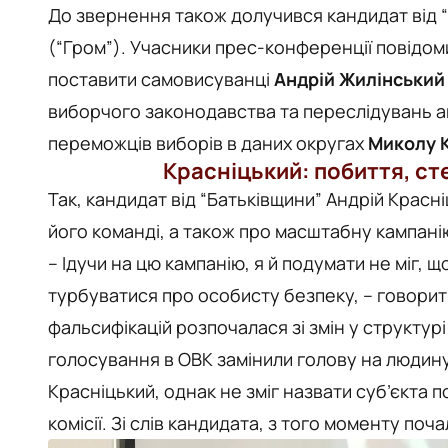
До звернення також долучився кандидат від 
(“Гром”). Учасники прес-конференції повідоми
поставити самовисуванці
Андрій Жилінський
виборчого законодавства та переслідувань а
переможців виборів в даних округах
Миколу 
Красніцький: побиття, ст
Так, кандидат від “Батьківщини” Андрій Красн
його команді, а також про масштабну кампані
– Ідучи на цю кампанію, я й подумати не міг, 
турбуватися про особисту безпеку, – говорить
фальсифікацій розпочалася зі змін у структурі
голосування в ОВК замінили голову на людину
Красніцький, однак не зміг назвати суб’єкта 
комісії. Зі слів кандидата, з того моменту поча