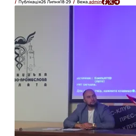
результати виборів
Публікація
26 Липня
18:29
Вежа,
admin