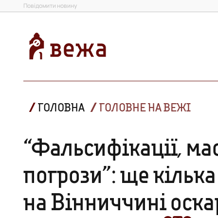
Повідомити новину
ГОЛОВНА
ГОЛОВНЕ НА ВЕЖІ
“Фальсифікації, ма
погрози”: ще кілька
на Вінниччині оск