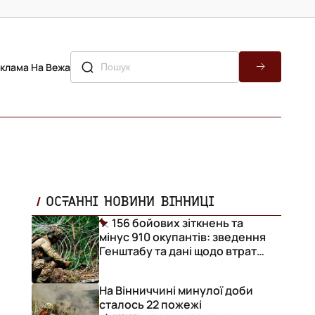
клама На Вежа
ОСТАННІ НОВИНИ ВІННИЦІ
156 бойових зіткнень та
мінус 910 окупантів: зведення
и
Генштабу та дані щодо втрат
ворога за добу
На Вінниччині минулої доби
сталось 22 пожежі