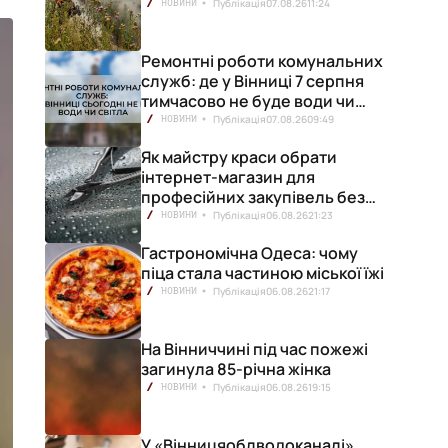
Публікація
07.08.26
11:24
НОВИНИ
Ремонтні роботи комунальних
служб: де у Вінниці 7 серпня
тимчасово не буде води чи
світла
Публікація
07.08.26
09:49
НОВИНИ
Як майстру краси обрати
інтернет-магазин для
професійних закупівель без
ризику переплат
Публікація
06.08.26
21:23
НОВИНИ
Гастрономічна Одеса: чому
піца стала частиною міської їжі
Публікація
06.08.26
21:17
НОВИНИ
На Вінниччині під час пожежі
загинула 85-річна жінка
Публікація
06.08.26
19:15
НОВИНИ
У «Вінницяоблводоканалі»