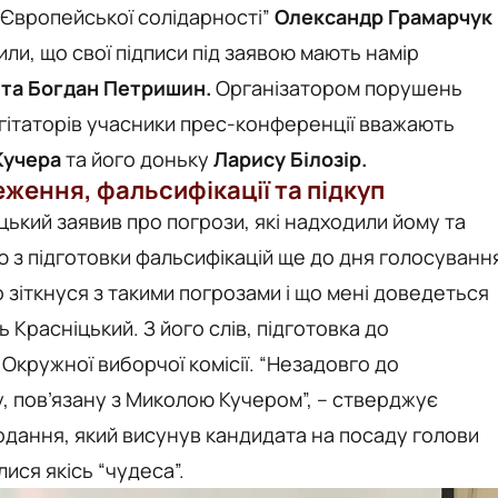
“Європейської солідарності”
Олександр Грамарчук
ли, що свої підписи під заявою мають намір
 та Богдан Петришин.
Організатором порушень
гітаторів учасники прес-конференції вважають
Кучера
та його доньку
Ларису Білозір.
еження, фальсифікації та підкуп
іцький заявив про погрози, які надходили йому та
ю з підготовки фальсифікацій ще до дня голосуванн
що зіткнуся з такими погрозами і що мені доведеться
 Красніцький. З його слів, підготовка до
 Окружної виборчої комісії. “Незадовго до
, пов’язану з Миколою Кучером”, – стверджує
подання, який висунув кандидата на посаду голови
лися якісь “чудеса”.