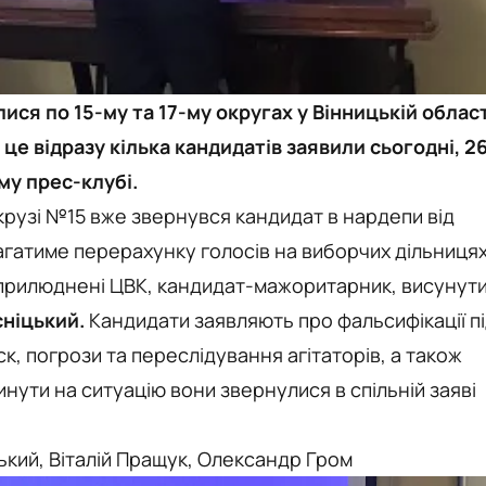
ися по 15-му та 17-му округах у Вінницькій област
це відразу кілька кандидатів заявили сьогодні, 2
му прес-клубі.
 окрузі №15 вже звернувся кандидат в нардепи від
гатиме перерахунку голосів на виборчих дільниця
оприлюднені ЦВК, кандидат-мажоритарник, висунут
сніцький.
Кандидати заявляють про фальсифікації п
к, погрози та переслідування агітаторів, а також
нути на ситуацію вони звернулися в спільній заяві
ький, Віталій Пращук, Олександр Гром