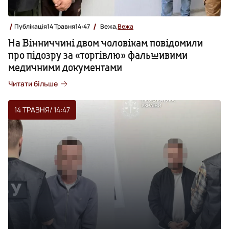
Публікація
14 Травня
14:47
Вежа,
Вежа
На Вінниччині двом чоловікам повідомили
про підозру за «торгівлю» фальшивими
медичними документами
Читати більше
14 ТРАВНЯ
/ 14:47