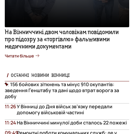
На Вінниччині двом чоловікам повідомили
про підозру за «торгівлю» фальшивими
медичними документами
Читати більше
ОСТАННІ НОВИНИ ВІННИЦІ
156 бойових зіткнень та мінус 910 окупантів:
зведення Генштабу та дані щодо втрат ворога за
добу
11:26
У Вінниці до Дня військ зв’язку передали
допомогу військовій частині
11:24
На Вінниччині минулої доби сталось 22 пожежі
09:49
Ремонтні роботи комунальних служб: де у