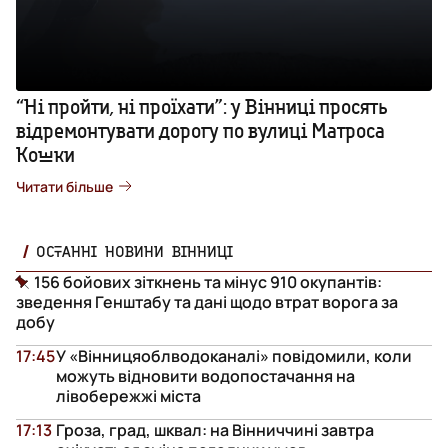
“Ні пройти, ні проїхати”: у Вінниці просять
відремонтувати дорогу по вулиці Матроса
Кошки
Читати більше
ОСТАННІ НОВИНИ ВІННИЦІ
156 бойових зіткнень та мінус 910 окупантів:
зведення Генштабу та дані щодо втрат ворога за
добу
17:45
У «Вінницяоблводоканалі» повідомили, коли
можуть відновити водопостачання на
лівобережжі міста
17:13
Гроза, град, шквал: на Вінниччині завтра