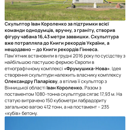
Скульптор Іван Короленко за підтримки всієї
команди однодумців, вручну, з граніту, створив
фігуру чабана 16,43 метри заввишки. Скульптура
вже потрапляла до Книги рекордів України, а
нещодавно — до Книги рекордів Гіннеса.
Пам’ятник встановили в грудні 2016 року по сусідству з
найбільшою пастушою фермою Європи в
етнографічному комплексі
«Фрумушика-Нова»
. Ідея
створення скульптури належить власнику комплексу
Олександру Паларієву
, а втілив її скульптор з
Вінницької області
Іван Короленко.
Разом з
постаментом 1080-тонна скульптура сягає 17,93 м. На
статую витрачено 150 кубометри лабрадориту
загальною вагою 412 тонн, а на постамент – 235
«кубів» бетону.