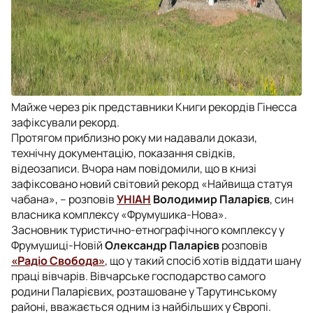
Майже через рік представники Книги рекордів Гінесса
зафіксували рекорд.
Протягом приблизно року ми надавали докази,
технічну документацію, показання свідків,
відеозаписи. Вчора нам повідомили, що в книзі
зафіксовано новий світовий рекорд «Найвища статуя
чабана», – розповів
УНІАН
Володимир Паларієв
, син
власника комплексу «Фрумушика-Нова».
Засновник туристично-етнографічного комплексу у
Фрумушиці-Новій
Олександр Паларієв
розповів
«Радіо Свобода»
, що у такий спосіб хотів віддати шану
праці вівчарів. Вівчарське господарство самого
родини Паларієвих, розташоване у Тарутинському
районі, вважається одним із найбільших у Європі.