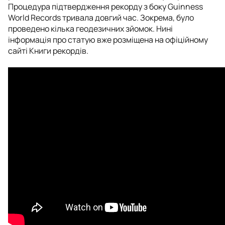
Процедура підтвердження рекорду з боку Guinness
World Records тривала довгий час. Зокрема, було
проведено кілька геодезичних зйомок. Нині
інформація про статую вже розміщена на офіційному
сайті Книги рекордів.