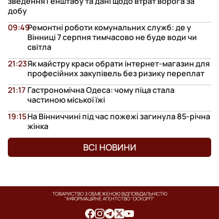
зведення Генштабу та дані щодо втрат ворога за
добу
09:49
Ремонтні роботи комунальних служб: де у
Вінниці 7 серпня тимчасово не буде води чи
світла
21:23
Як майстру краси обрати інтернет-магазин для
професійних закупівель без ризику переплат
21:17
Гастрономічна Одеса: чому піца стала
частиною міської їжі
19:15
На Вінниччині під час пожежі загинула 85-річна
жінка
ВСІ НОВИНИ
ТОВАРИСТВО З ОБМЕЖЕНОЮ ВІДПОВІДАЛЬНІСТЮ
"ІНФОРМАЦІЙНЕ АГЕНТСТВО "ОСКОРП"