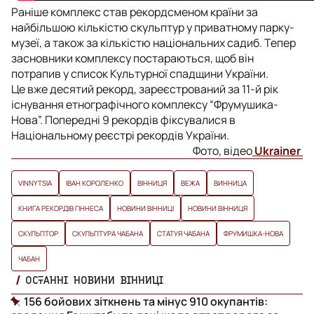
Раніше комплекс став рекордсменом країни за
найбільшою кількістю скульптур у приватному парку-
музеї, а також за кількістю національних садиб. Тепер
засновники комплексу постараються, щоб він
потрапив у список Культурної спадщини України.
Це вже десятий рекорд, зареєстрований за 11-й рік
існування етнографічного комплексу “Фрумушика-
Нова”. Попередні 9 рекордів фіксувалися в
Національному реєстрі рекордів України.
Фото, відео
Ukrainer
VINNYTSIA
ІВАН КОРОЛЕНКО
ВІННИЦЯ
ВЕЖА
ВИННИЦА
КНИГА РЕКОРДІВ ГІННЕСА
НОВИНИ ВІННИЦІ
НОВИНИ ВІННИЦЯ
СКУЛЬПТОР
СКУЛЬПТУРА ЧАБАНА
СТАТУЯ ЧАБАНА
ФРУМИШКА-НОВА
ЧАБАН
ОСТАННІ НОВИНИ ВІННИЦІ
156 бойових зіткнень та мінус 910 окупантів: