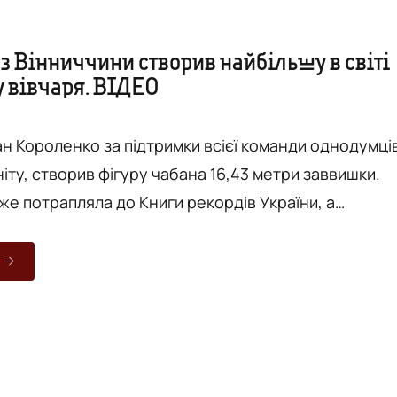
з Вінниччини створив найбільшу в світі
у вівчаря. ВІДЕО
ан Короленко за підтримки всієї команди однодумців
ніту, створив фігуру чабана 16,43 метри заввишки.
же потрапляла до Книги рекордів України, а
и рекордів Гіннеса. Пам'ятник встановили в
року по сусідству з найбільшою пастушою фермою
ографічному комплексі «Фрумушика-Нова». Ідея
ульптури належить власнику комплексу Олександр
іл...