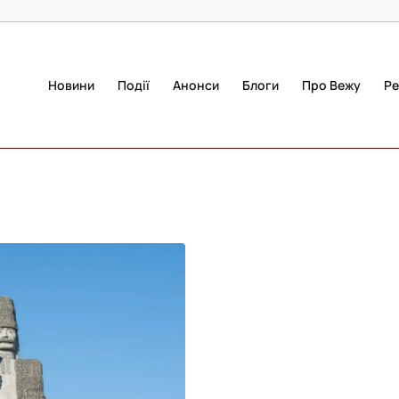
Новини
Події
Анонси
Блоги
Про Вежу
Ре