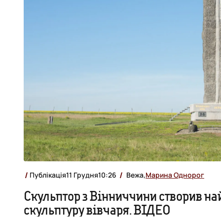
Публікація
11 Грудня
10:26
Вежа,
Марина Однорог
Скульптор з Вінниччини створив най
скульптуру вівчаря. ВІДЕО