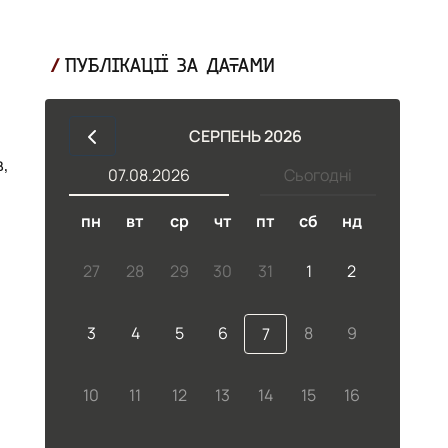
ПУБЛІКАЦІЇ ЗА ДАТАМИ
СЕРПЕНЬ 2026
,
07.08.2026
Сьогодні
пн
вт
ср
чт
пт
сб
нд
27
28
29
30
31
1
2
3
4
5
6
8
9
7
у
10
11
12
13
14
15
16