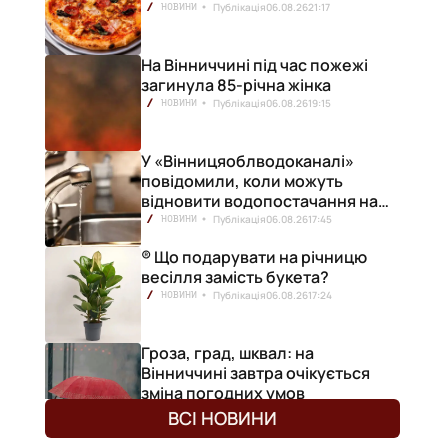
Публікація
06.08.26
21:17
НОВИНИ
На Вінниччині під час пожежі
загинула 85-річна жінка
Публікація
06.08.26
19:15
НОВИНИ
У «Вінницяоблводоканалі»
повідомили, коли можуть
відновити водопостачання на
лівобережжі міста
Публікація
06.08.26
17:45
НОВИНИ
® Що подарувати на річницю
весілля замість букета?
Публікація
06.08.26
17:24
НОВИНИ
Гроза, град, шквал: на
Вінниччині завтра очікується
зміна погодних умов
Публікація
06.08.26
17:13
НОВИНИ
ВСІ НОВИНИ