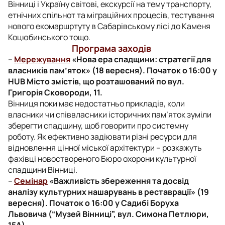
Вінниці і Україну світові, екскурсії на тему транспорту,
етнічних спільнот та міграційних процесів, тестування
нового екомаршртуту в Сабарівському лісі до Каменя
Коцюбинського тощо.
Програма заходів
–
Мережування
«Нова ера спадщини: стратегії для
власників пам’яток» (18 вересня). Початок о 16:00 у
HUB Місто змістів, що розташований по вул.
Григорія Сковороди, 11.
Вінниця поки має недостатньо прикладів, коли
власники чи співвласники історичних пам’яток зуміли
зберегти спадщину, щоб говорити про системну
роботу. Як ефективно задіювати різні ресурси для
відновлення цінної міської архітектури – розкажуть
фахівці новоствореного Бюро охорони культурної
спадщини Вінниці.
–
Семінар
«Важливість збереження та досвід
аналізу культурних нашарувань в реставрації» (19
вересня). Початок о 16:00 у Садибі Боруха
Львовича (“Музей Вінниці”, вул. Симона Петлюри,
15А).