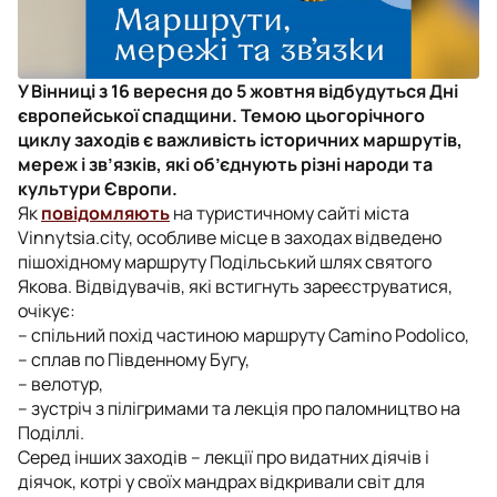
У Вінниці з 16 вересня до 5 жовтня відбудуться Дні
європейської спадщини. Темою цьогорічного
циклу заходів є важливість історичних маршрутів,
мереж і зв’язків, які об’єднують різні народи та
культури Європи.
Як
повідомляють
на туристичному сайті міста
Vinnytsia.city, особливе місце в заходах відведено
пішохідному маршруту Подільський шлях святого
Якова. Відвідувачів, які встигнуть зареєструватися,
очікує:
– спільний похід частиною маршруту Camino Podolico,
– сплав по Південному Бугу,
– велотур,
– зустріч з пілігримами та лекція про паломництво на
Поділлі.
Серед інших заходів – лекції про видатних діячів і
діячок, котрі у своїх мандрах відкривали світ для