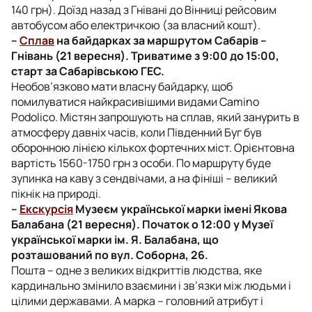
140 грн). Доїзд назад з Гнівані до Вінниці рейсовим
автобусом або електричкою (за власний кошт).
–
Сплав
на байдарках за маршрутом Сабарів –
Гнівань (21 вересня). Триватиме з 9:00 до 15:00,
старт за Сабарівською ГЕС.
Необов’язково мати власну байдарку, щоб
помилуватися найкрасивішими видами Camino
Podolico. Містян запрошують на сплав, який занурить в
атмосферу давніх часів, коли Південний Буг був
оборонною лінією кількох фортечних міст. Орієнтовна
вартість 1560-1750 грн з особи. По маршруту буде
зупинка на каву з сендвічами, а на фініші – великий
пікнік на природі.
–
Екскурсія
Музеєм української марки імені Якова
Балабана (21 вересня). Початок о 12:00 у Музеї
української марки ім. Я. Балабана, що
розташований по вул. Соборна, 26.
Пошта – одне з великих відкриттів людства, яке
кардинально змінило взаємини і зв’язки між людьми і
цілими державами. А марка – головний атрибут і