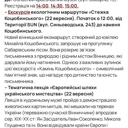
Реєстрація на
14:00
,
14:30,
15:00.
–
Екскурсія
екологічним маршрутом «Стежка
Коцюбинського» (22 вересня). Початок о 12:00, від
Території SUN (вул. Синьоводська, 243) до каменя
Коцюбинського.
Новий вінницький екомаршрут, створений до ювілею
Михайла Коцюбинського, запрошує на прогулянку
Сабарівським лісом. Вона розкриє зв’язок
письменника з природою і рідним містом Вінницею, які
дарували йому натхнення. Однією з важливих зупинок
цієї екскурсії є «Камінь Коцюбинського» – символічний
пам’ятний знак, що нагадує про дитинство та юність
письменника.
– Тематична лекція «Європейські шляхи
українського мистецтва» (22 вересня)
Лекція в художньому музеї пройде з демонстрацією
живописних картин митців, які мешкали на теренах
України (переважно сучасної Вінниччини) впродовж
сер. ХІХ-ХХ ст: Ян Засідатель/Іван Соколенко, Микола
Глущенко та ін. Вони відвідували країни Європи і