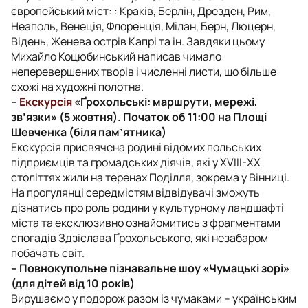
європейський міст: : Краків, Берлін, Дрезден, Рим,
Неаполь, Венеція, Флоренція, Мілан, Берн, Люцерн,
Відень, Женева острів Капрі та ін. Завдяки цьому
Михайло Коцюбинський написав чимало
неперевершених творів і численні листи, що більше
схожі на художні полотна.
–
Екскурсія
«Ґрохольські: маршрути, мережі,
зв’язки» (5 жовтня). Початок об 11:00 на Площі
Шевченка (біля пам’ятника)
Екскурсія присвячена родині відомих польських
підприємців та громадських діячів, які у XVIII-XX
століттях жили на теренах Поділля, зокрема у Вінниці.
На прогулянці середмістям відвідувачі зможуть
дізнатись про роль родини у культурному ландшафті
міста та ексклюзивно ознайомитись з фрагментами
спогадів Здзіслава Ґрохольського, які незабаром
побачать світ.
– Повнокупольне пізнавальне шоу «Чумацькі зорі»
(для дітей від 10 років)
Вирушаємо у подорож разом із чумаками – українським