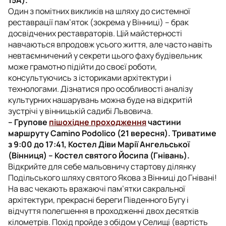
Один з помітних викликів на шляху до системної
реставрації пам’яток (зокрема у Вінниці) – брак
досвідчених реставраторів. Цій майстерності
навчаються впродовж усього життя, але часто навіть
невтаємничений у секрети цього фаху будівельник
може грамотно підійти до своєї роботи,
консультуючись з істориками архітектури і
технологами. Дізнатися про особливості аналізу
культурних нашарувань можна буде на відкритій
зустрічі у вінницькій садибі Львовича.
– Групове
пішохідне проходження
частини
маршруту Camino Podolico (21 вересня). Триватиме
з 9:00 до 17:41, Костел Діви Марії Ангельської
(Вінниця) – Костел святого Йосипа (Гнівань).
Відкрийте для себе мальовничу стартову ділянку
Подільського шляху святого Якова з Вінниці до Гнівані!
На вас чекають вражаючі пам’ятки сакральної
архітектури, прекрасні береги Південного Бугу і
відчуття полегшення в проходженні двох десятків
кілометрів. Похід пройде з обідом у Селищі (вартість