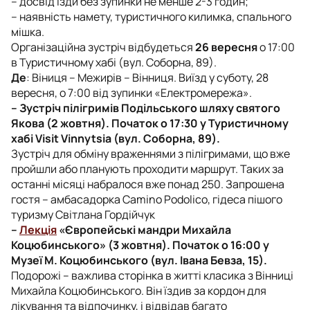
– досвід їзди без зупинки не менше 2-3 годин;
– наявність намету, туристичного килимка, спального
мішка.
Організаційна зустріч відбудеться
26 вересня
о 17:00
в Туристичному хабі (вул. Соборна, 89).
Де
: Віниця – Межирів – Вінниця. Виїзд у суботу, 28
вересня, о 7:00 від зупинки «Електромережа».
– Зустріч пілігримів Подільського шляху святого
Якова (2 жовтня). Початок о 17:30 у Туристичному
хабі Visit Vinnytsia (вул. Соборна, 89).
Зустріч для обміну враженнями з пілігримами, що вже
пройшли або планують проходити маршрут. Таких за
останні місяці набралося вже понад 250. Запрошена
гостя – амбасадорка Camino Podolico, гідеса пішого
туризму Світлана Гордійчук
–
Лекція
«Європейські мандри Михайла
Коцюбинського» (3 жовтня). Початок о 16:00 у
Музеї М. Коцюбинського (вул. Івана Бевза, 15).
Подорожі – важлива сторінка в житті класика з Вінниці
Михайла Коцюбинського. Він їздив за кордон для
лікування та відпочинку, і відвідав багато