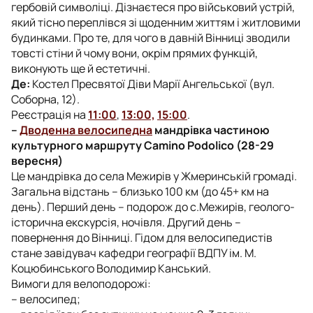
гербовій символіці. Дізнаєтеся про військовий устрій,
який тісно переплівся зі щоденним життям і житловими
будинками. Про те, для чого в давній Вінниці зводили
товсті стіни й чому вони, окрім прямих функцій,
виконують ще й естетичні.
Де:
Костел Пресвятої Діви Марії Ангельської (вул.
Соборна, 12).
Реєстрація на
11:00
,
13:00,
15:00
.
–
Дводенна велосипедна
мандрівка частиною
культурного маршруту Camino Podolico (28-29
вересня)
Це мандрівка до села Межирів у Жмеринській громаді.
Загальна відстань – близько 100 км (до 45+ км на
день). Перший день – подорож до с.Межирів, геолого-
історична екскурсія, ночівля. Другий день –
повернення до Вінниці. Гідом для велосипедистів
стане завідувач кафедри географії ВДПУ ім. М.
Коцюбинського Володимир Канський.
Вимоги для велоподорожі:
– велосипед;