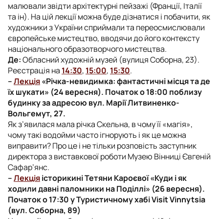
малювали звідти архітектурні пейзажі (Франції, Італії
та ін). На цій лекції можна буде дізнатися і побачити, як
художники з України сприймали та переосмислювали
європейське мистецтво, вводячи до його контексту
національного образотворчого мистецтва.
Де:
Обласний художній музей (вулиця Соборна, 23).
Реєстрація на
14:30
,
15:00
,
15:30
.
–
Лекція
«Річка-невидимка: фантастичні місця та де
їх шукати» (24 вересня). Початок о 18:00 поблизу
будинку за адресою вул. Марії Литвиненко-
Вольгемут, 27.
Як з’явилася мала річка Скельна, в чому її «магія»,
чому такі водойми часто ігнорують і як це можна
виправити? Про це і не тільки розповість заступник
директора з виставкової роботи Музею Вінниці Євгеній
Сафар’янс.
–
Лекція
історикині Тетяни Кароєвої «Куди і як
ходили давні паломники на Поділлі» (26 вересня).
Початок о 17:30 у Туристичному хабі Visit Vinnytsia
(вул. Соборна, 89)