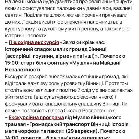
На лекції можна буде дізнатися про релігійні маршрути,
якими користувалися паломники у давні часи, важливі
святині Поділля та шляхи, якими прочани прямували
до них. Лекція висвітлює значення паломництва в
культурному та духовному житті регіону, а також його
історичні аспекти.
–
Пішохідна екскурсія
«Зв’язки крізь час:
історичний спадок малих громад Вінниці
(ассирійці, грузини, вірмени та інші)». Початок о
15:00, старт біля фонтану «Мушля» на Майдані
Незалежності.
Екскурсія розкриє внесок малих етнічних громад, які
відіграли важливу роль у розвитку Вінниці. Протягом
століть вони залишили помітний слід у різних аспектах
життя міста (від культурного до економічного) і
формували багатонаціональну спадщину Вінниці. Як
саме – розповість гідеса Оксана Роздорожнюк.
–
Екскурсійна програма
від Музею вінницького
трамвая «Громадський транспорт Вінниці: історія,
метаморфози та пакси» (29 вересня). Початок о
14:00, початок – біля пам’ятника першому