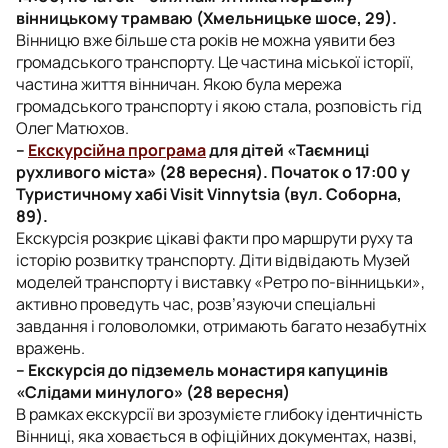
вінницькому трамваю (Хмельницьке шосе, 29).
Вінницю вже більше ста років не можна уявити без
громадського транспорту. Це частина міської історії,
частина життя вінничан. Якою була мережа
громадського транспорту і якою стала, розповість гід
Олег Матюхов.
–
Екскурсійна програма
для дітей «Таємниці
рухливого міста» (28 вересня). Початок о 17:00 у
Туристичному хабі Visit Vinnytsia (вул. Соборна,
89).
Екскурсія розкриє цікаві факти про маршрути руху та
історію розвитку транспорту. Діти відвідають Музей
моделей транспорту і виставку «Ретро по-вінницьки»,
активно проведуть час, розв’язуючи спеціальні
завдання і головоломки, отримають багато незабутніх
вражень.
– Екскурсія до підземель монастиря капуцинів
«Слідами минулого» (28 вересня)
В рамках екскурсії ви зрозумієте глибоку ідентичність
Вінниці, яка ховається в офіційних документах, назві,