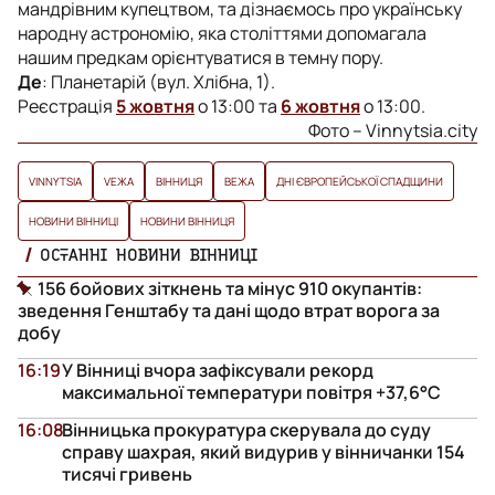
мандрівним купецтвом, та дізнаємось про українську
народну астрономію, яка століттями допомагала
нашим предкам орієнтуватися в темну пору.
Де
: Планетарій (вул. Хлібна, 1).
Реєстрація
5 жовтня
о 13:00 та
6 жовтня
о 13:00.
Фото – Vinnytsia.city
VINNYTSIA
VЕЖА
ВІННИЦЯ
ВЕЖА
ДНІ ЄВРОПЕЙСЬКОЇ СПАДЩИНИ
НОВИНИ ВІННИЦІ
НОВИНИ ВІННИЦЯ
ОСТАННІ НОВИНИ ВІННИЦІ
156 бойових зіткнень та мінус 910 окупантів:
зведення Генштабу та дані щодо втрат ворога за
добу
16:19
У Вінниці вчора зафіксували рекорд
максимальної температури повітря +37,6°С
16:08
Вінницька прокуратура скерувала до суду
справу шахрая, який видурив у вінничанки 154
тисячі гривень