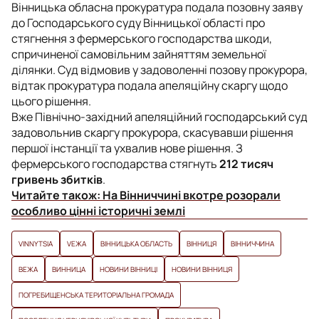
Вінницька обласна прокуратура подала позовну заяву
до Господарського суду Вінницької області про
стягнення з фермерського господарства шкоди,
спричиненої самовільним зайняттям земельної
ділянки. Суд відмовив у задоволенні позову прокурора,
відтак прокуратура подала апеляційну скаргу щодо
цього рішення.
Вже Північно-західний апеляційний господарський суд
задовольнив скаргу прокурора, скасувавши рішення
першої інстанції та ухвалив нове рішення. З
фермерського господарства стягнуть
212 тисяч
гривень збитків
.
Читайте також:
На Вінниччині вкотре розорали
особливо цінні історичні землі
VINNYTSIA
VЕЖА
ВІННИЦЬКА ОБЛАСТЬ
ВІННИЦЯ
ВІННИЧЧИНА
ВЕЖА
ВИННИЦА
НОВИНИ ВІННИЦІ
НОВИНИ ВІННИЦЯ
ПОГРЕБИЩЕНСЬКА ТЕРИТОРІАЛЬНА ГРОМАДА