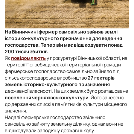
На Вінниччині фермер самовільно зайняв землі
історико-культурного призначення для ведення
господарства. Тепер він має відшкодувати понад
200 тисяч збитків.
Як
повідомляють
у прокуратурі Вінницької області, на
території Погребищенської територіальної громади
фермерське господарство самовільно зайняло під
сільськогосподарське виробництво
27 гектарів
земель історико-культурного призначення
державної власності. На цих землях було розташоване
поселення черняхівської культури
. Його занесено
до державних списків пам’ятників культури місцевого
значення.
Надалі фермерське господарство звільнило
самовільно зайняту земельну ділянку, однак вони не
відшкодували заподіяну державі шкоду.