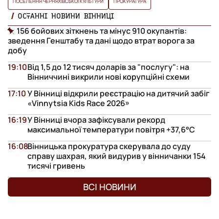
ПОСЕЛЕННЯ ЧЕРНЯХІВСЬКОЇ КУЛЬТУРИ
ПРОКУРАТУРА
ОСТАННІ НОВИНИ ВІННИЦІ
156 бойових зіткнень та мінус 910 окупантів:
зведення Генштабу та дані щодо втрат ворога за
добу
19:10
Від 1,5 до 12 тисяч доларів за "послугу": на
Вінниччині викрили нові корупційні схеми
17:10
У Вінниці відкрили реєстрацію на дитячий забіг
«Vinnytsia Kids Race 2026»
16:19
У Вінниці вчора зафіксували рекорд
максимальної температури повітря +37,6°С
16:08
Вінницька прокуратура скерувала до суду
справу шахрая, який видурив у вінничанки 154
тисячі гривень
ВСІ НОВИНИ