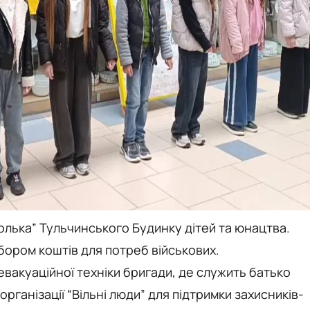
олька” Тульчинського Будинку дітей та юнацтва.
бором коштів для потреб військових.
евакуаційної техніки бригади, де служить батько
організації “Вільні люди” для підтримки захисників-