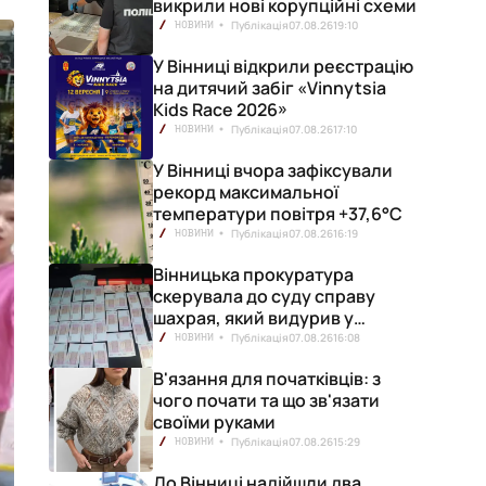
викрили нові корупційні схеми
Публікація
07.08.26
19:10
НОВИНИ
У Вінниці відкрили реєстрацію
на дитячий забіг «Vinnytsia
Kids Race 2026»
Публікація
07.08.26
17:10
НОВИНИ
У Вінниці вчора зафіксували
рекорд максимальної
температури повітря +37,6°С
Публікація
07.08.26
16:19
НОВИНИ
Вінницька прокуратура
скерувала до суду справу
шахрая, який видурив у
вінничанки 154 тисячі гривень
Публікація
07.08.26
16:08
НОВИНИ
В'язання для початківців: з
чого почати та що зв'язати
своїми руками
Публікація
07.08.26
15:29
НОВИНИ
До Вінниці надійшли два