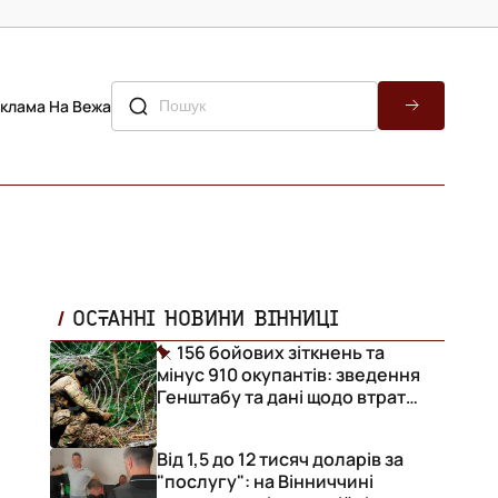
клама На Вежа
ОСТАННІ НОВИНИ ВІННИЦІ
156 бойових зіткнень та
мінус 910 окупантів: зведення
Генштабу та дані щодо втрат
ворога за добу
Від 1,5 до 12 тисяч доларів за
"послугу": на Вінниччині