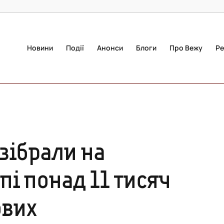
Новини
Події
Анонси
Блоги
Про Вежу
Ре
 зібрали на
пі понад 11 тисяч
ових