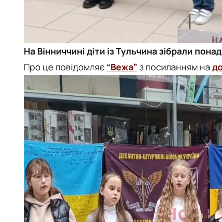
На Вінниччині діти із Тульчина зібрали понад
Про це повідомляє
“Вежа”
з посиланням на
д