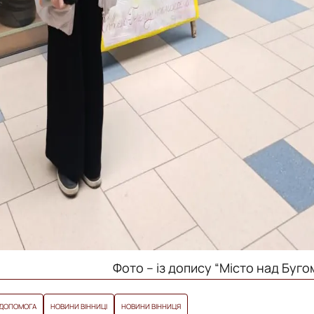
Фото – із допису “Місто над Буго
ДОПОМОГА
НОВИНИ ВІННИЦІ
НОВИНИ ВІННИЦЯ