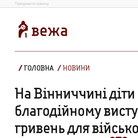
Повідомити новину
ГОЛОВНА
НОВИНИ
На Вінниччині діти
благодійному висту
гривень для військ