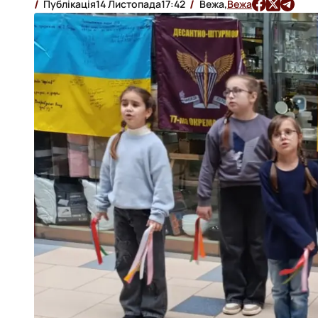
Публікація
14 Листопада
17:42
Вежа,
Вежа