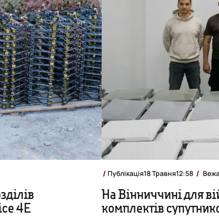
Публікація
18 Травня
12:58
Вежа
озділів
На Вінниччині для в
ice 4Е
комплектів супутнико