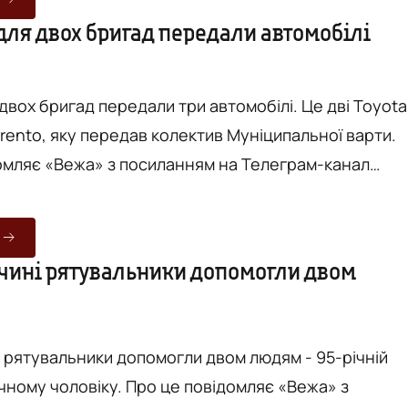
м. Ще в місті Барі 86-річна жінка
для двох бригад передали автомобілі
не виходила на зв’язок. Її знайшли на підлозі з
...
 двох бригад передали три автомобілі. Це дві Toyota
Sorento, яку передав колектив Муніципальної варти.
омляє «Вежа» з посиланням на Телеграм-канал
ія Моргунова. Йдеться про передачу
144-ї окремої механізованої та 77-ї окремої
ни для нас скарб, - каже
чині рятувальники допомогли двом
ого шта...
і рятувальники допомогли двом людям - 95-річній
іку. Про це повідомляє «Вежа» з