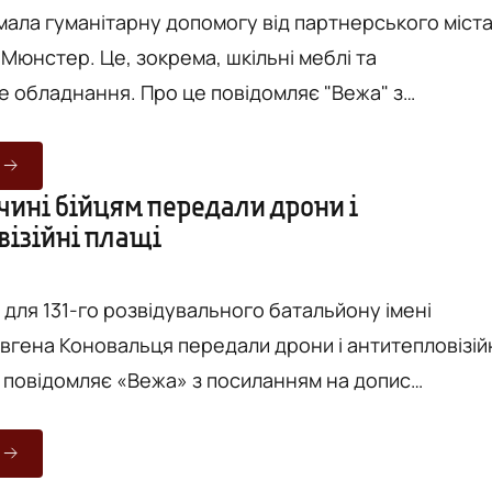
мала гуманітарну допомогу від партнерського міст
 Мюнстер. Це, зокрема, шкільні меблі та
. Про це повідомляє "Вежа" з
 допис міського голови Вінниці Сергія Моргунова. У
60 комплектів шкільних меблів, зокрема парти та
я лікарень громади — медичні ліжка та реабілітаційне
чині бійцям передали дрони і
візійні плащі
іжнаро...
 для 131-го розвідувального батальйону імені
вгена Коновальця передали дрони і антитепловізій
ицької ОВА Наталі Заболотної. Вартість
тановить понад 1,8 мільйона гривень. Необхідне
асного бюджету. Загалом передали: - 15 DJI