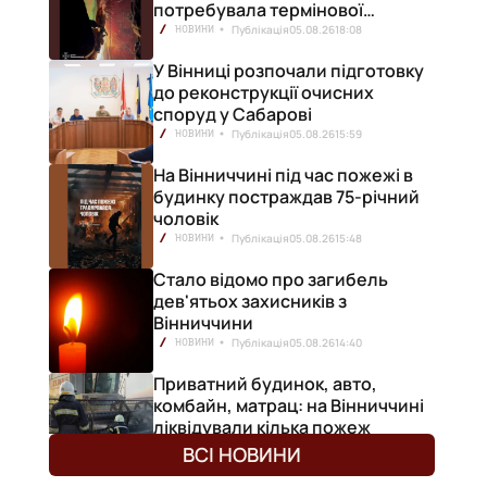
потребувала термінової
медичної допомоги
Публікація
05.08.26
18:08
НОВИНИ
У Вінниці розпочали підготовку
до реконструкції очисних
споруд у Сабарові
Публікація
05.08.26
15:59
НОВИНИ
На Вінниччині під час пожежі в
будинку постраждав 75-річний
чоловік
Публікація
05.08.26
15:48
НОВИНИ
Стало відомо про загибель
дев'ятьох захисників з
Вінниччини
Публікація
05.08.26
14:40
НОВИНИ
Приватний будинок, авто,
комбайн, матрац: на Вінниччині
ліквідували кілька пожеж
Публікація
05.08.26
12:50
НОВИНИ
ВСІ НОВИНИ
з