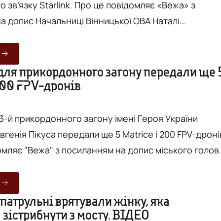
rlink. Про це повідомляє «Вежа» з
а допис Начальниці Вінницької ОВА Наталі
жуть оперативно координувати дії та ефективно
авдання. Вартість - майже 1 мільйон
 для прикордонного загону передали ще 
200 FPV-дронів
аднання придбали за підтримки БФ «ІТ ДЛЯ
 вінницького бізнесу. Фото...
 3-й прикордонного загону імені Героя України
генія Пікуса передали ще 5 Matrice і 200 FPV-дроні
омляє "Вежа" з посиланням на допис міського голов
підрозділ - з 2014
овій. Він один із тих, хто прийняв на себе перший
мо цю частину на постійній
патрульні врятували жінку, яка
зістрибнути з мосту. ВІДЕО
аємо дрони різної модифікації, автомо...