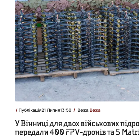
Публікація
21 Липня
13:50
Вежа,
Вежа
У Вінниці для двох військових підр
передали 400 FPV-дронів та 5 Matr