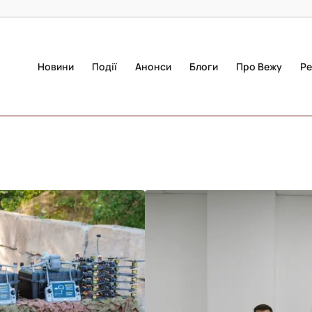
Новини
Події
Анонси
Блоги
Про Вежу
Ре