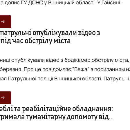
опис ГУ ДСНС у Вінницькій області. У Гайсині
о квартири через вікно другого поверху. Там 95-
пала та не могла самостійно підвестися. Її сусід
едобре та зателефонував на «101». Вони оперативн
патрульні опублікували відео з
під час обстрілу міста
помешкання, допомогли жінці та переконалися, що ї
ниці опублікували відео з бодікамер обстрілу міста,
ляє "Вежа" з посиланням на
Патрульної поліції Вінницької області. Патрульні
и на місце події. Разом з іншими службами
. Вони надавали необхідну допомогу
, спрямовували людей до укриттів та регулювали
блі та реабілітаційне обладнання:
тримала гуманітарну допомогу від
решкодного проїзду спецтехніки. Фото та відео - ...
о Мюнстера