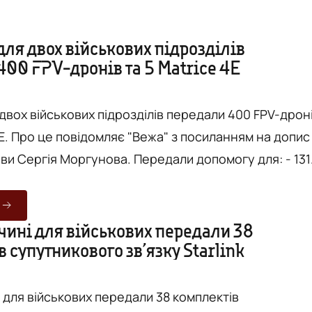
для двох військових підрозділів
400 FPV-дронів та 5 Matrice 4Е
 двох військових підрозділів передали 400 FPV-дрон
на допис
Моргунова. Передали допомогу для: - 131-
розвідувального батальйону імені полковника
льця; - 18-ї Слов'янської бригади Національної
ключових
чині для військових передали 38
 супутникового зв’язку Starlink
на фронті. Вони дозволяють зберігати життя наши..
 для військових передали 38 комплектів