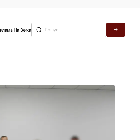
клама На Вежа