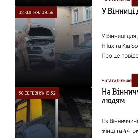
вікно та передали її медика
У Вінниці 
02 КВІТНЯ
/ 09:58
тривалий час 
підозрою на ін
У Вінниці для
Hilux та Kia 
Про це повід
міського голови Серг
допомоги для 
Читати більше
аеромобільної бригад. - Такі маши
На Віннич
30 БЕРЕЗНЯ
/ 15:32
військовий. Йдеться, що команда Міжрегіонального
людям
координаційн
На Вінниччин
жінці та 44-річному чолов