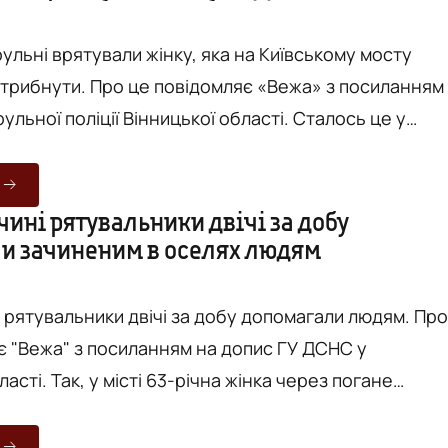
рульні врятували жінку, яка на Київському мосту
домляє «Вежа» з посиланням
ої поліції Вінницької області. Сталось це у
ері. Відповідне сповіщення отримали на лінію 102.
лини патрульні прибули на виклик. До них
колеги з інших екіпажів та військовослужбовці
ині рятувальники двічі за добу
и зачиненим в оселях людям
. Жінка стояла за огорожею й будь-
 рятувальники двічі за добу допомагали людям. Про
є "Вежа" з посиланням на допис ГУ ДСНС у
 жінка через погане
е змогла відчинити двері. Її донька вчасно
о допомогу. Рятувальники потрапили до оселі чере