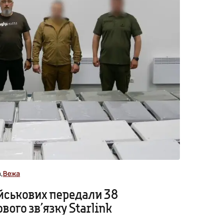
,
Вежа
ійськових передали 38
вого зв’язку Starlink