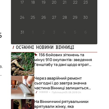
17
18
19
20
21
22
23
24
25
26
27
28
29
30
31
1
2
3
4
5
6
5
ОСТАННІ НОВИНИ ВІННИЦІ
156 бойових зіткнень та
мінус 910 окупантів: зведення
Генштабу та дані щодо втрат
в.
ворога за добу
и
Через аварійний ремонт
сьогодні і до завтра значна
частина Вінниці залишиться
без води
Публікація
05.08.26
18:24
НОВИНИ
На Вінниччині рятувальники
врятували жінку, яка