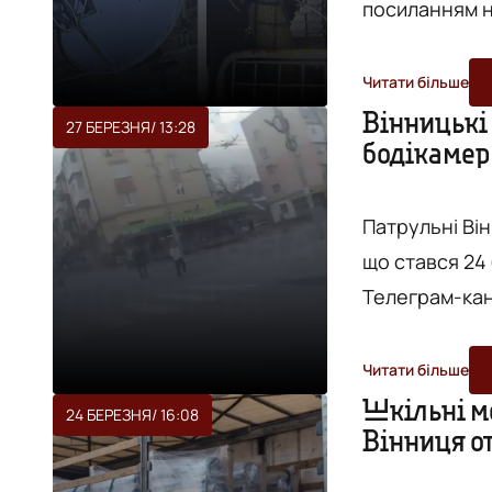
посиланням на д
потрапляли д
річна жінка в
Читати більше
запідозрив н
Вінницькі 
27 БЕРЕЗНЯ
/ 13:28
бодікамер 
дісталися до 
стан задов...
Патрульні Він
що стався 24 березня. Про це повідом
Телеграм-канал 
одразу прибул
ліквідовували наслідки атаки
Читати більше
постраждалим
Шкільні ме
24 БЕРЕЗНЯ
/ 16:08
Вінниця о
рух для безпе
німецьког