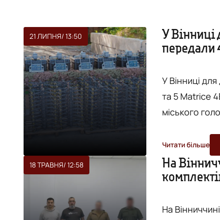
У Вінниці 
21 ЛИПНЯ
/ 13:50
передали 
У Вінниці для
та 5 Matrice 4Е. Про це повідомляє "Вежа" з посиланням 
міського голови Сергія 
го окремого 
Євгена Конова
Читати більше
гвардії України. БпЛА залишаються одним із 
На Віннич
18 ТРАВНЯ
/ 12:58
комплектів
інструментів 
На Вінниччині