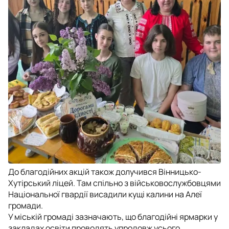
До благодійних акцій також долучився Вінницько-
Хутірський ліцей. Там спільно з військовослужбовцями
Національної гвардії висадили кущі калини на Алеї
громади.
У міській громаді зазначають, що благодійні ярмарки у
закладах освіти проводять упродовж усього