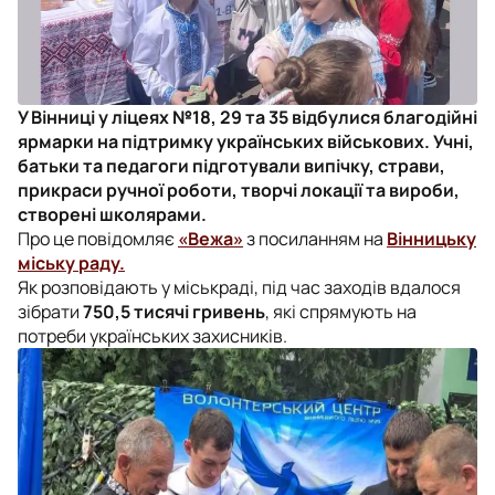
У Вінниці у ліцеях №18, 29 та 35 відбулися благодійні
ярмарки на підтримку українських військових. Учні,
батьки та педагоги підготували випічку, страви,
прикраси ручної роботи, творчі локації та вироби,
створені школярами.
Про це повідомляє
«Вежа»
з посиланням на
Вінницьку
міську раду.
Як розповідають у міськраді, під час заходів вдалося
зібрати
750,5 тисячі гривень
, які спрямують на
потреби українських захисників.