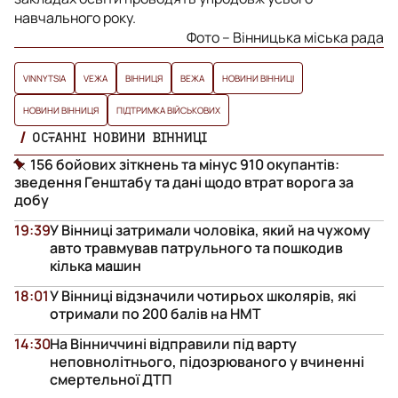
навчального року.
Фото – Вінницька міська рада
VINNYTSIA
VЕЖА
ВІННИЦЯ
ВЕЖА
НОВИНИ ВІННИЦІ
НОВИНИ ВІННИЦЯ
ПІДТРИМКА ВІЙСЬКОВИХ
ОСТАННІ НОВИНИ ВІННИЦІ
156 бойових зіткнень та мінус 910 окупантів:
зведення Генштабу та дані щодо втрат ворога за
добу
19:39
У Вінниці затримали чоловіка, який на чужому
авто травмував патрульного та пошкодив
кілька машин
18:01
У Вінниці відзначили чотирьох школярів, які
отримали по 200 балів на НМТ
14:30
На Вінниччині відправили під варту
неповнолітнього, підозрюваного у вчиненні
смертельної ДТП