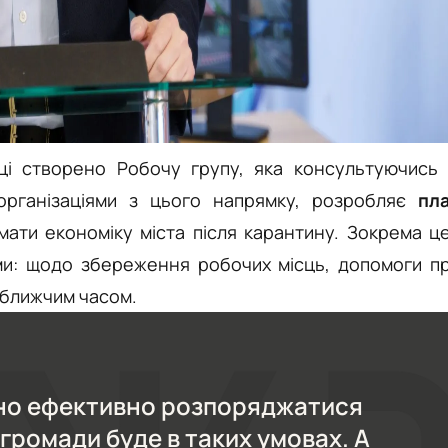
ці створено Робочу групу, яка консультуючись 
організаціями з цього напрямку, розробляє
пла
мати економіку міста після карантину. Зокрема ц
ами: щодо збереження робочих місць, допомоги п
йближчим часом.
но ефективно розпоряджатися
 громади буде в таких умовах. А