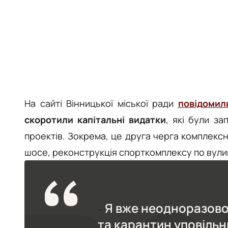
На сайті Вінницької міської ради
повідомил
скоротили капітальні видатки
, які були з
проектів. Зокрема, це друга черга комплекс
шосе, реконструкція спорткомплексу по вулиці
Я вже неодноразово
–
та карантин уповільни