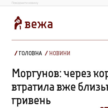
Повідомити новину
ГОЛОВНА
НОВИНИ
Моргунов: через ко
втратила вже близь
гривень