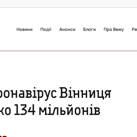
Новини
Події
Анонси
Блоги
Про Вежу
Ре
ронавірус Вінниця
ко 134 мільйонів