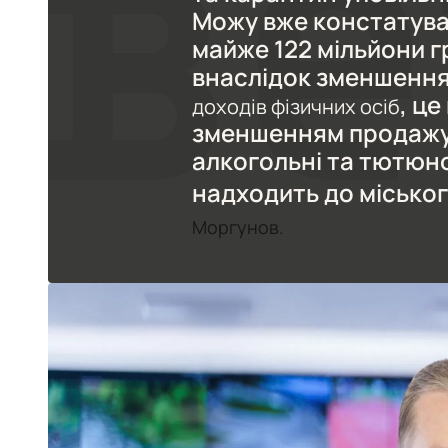
Можу вже констатуват
майже 122 мільйони г
внаслідок зменшенн
, це
доходів фізичних осіб
зменшенням продажу 
алкогольні та тютюн
надходить до місько
Моргунов.