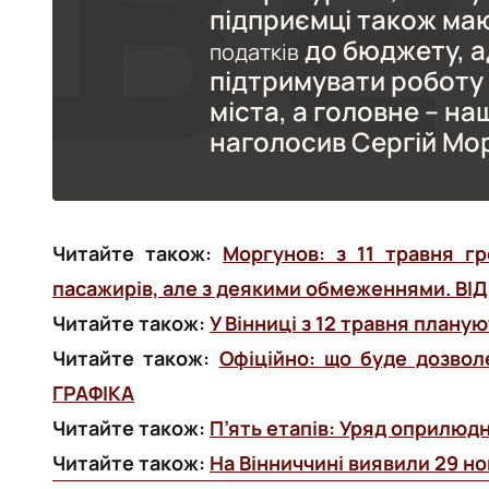
підприємці також ма
до бюджету, а
податків
підтримувати роботу
міста, а головне – наш
наголосив Сергій Мо
Читайте також:
Моргунов: з 11 травня г
пасажирів, але з деякими обмеженнями. ВІ
Читайте також:
У Вінниці з 12 травня планую
Читайте також:
Офіційно: що буде дозвол
ГРАФІКА
Читайте також:
П’ять етапів: Уряд оприлюдн
Читайте також:
На Вінниччині виявили 29 но