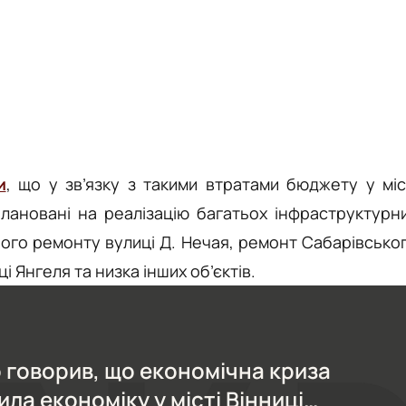
и
, що у зв’язку з такими втратами бюджету у міс
аплановані на реалізацію багатьох інфраструктурн
ного ремонту вулиці Д. Нечая, ремонт Сабарівсько
 Янгеля та низка інших об’єктів.
 говорив, що економічна криза
ла економіку у місті Вінниці…