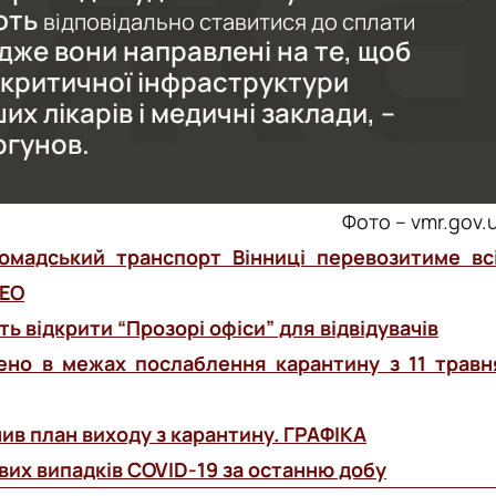
ють
відповідально ставитися до сплати
дже вони направлені на те, щоб
 критичної інфраструктури
их лікарів і медичні заклади, –
ргунов.
Фото – vmr.gov.
ромадський транспорт Вінниці перевозитиме вс
ДЕО
ть відкрити “Прозорі офіси” для відвідувачів
ено в межах послаблення карантину з 11 травн
ив план виходу з карантину. ГРАФІКА
вих випадків COVID-19 за останню добу