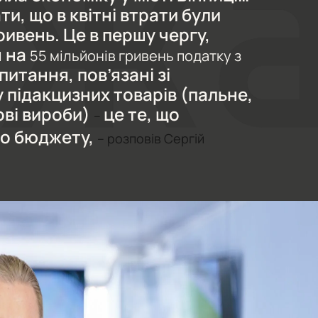
и, що в квітні втрати були
ривень. Це в першу чергу,
я на
55 мільйонів гривень податку з
 питання, пов’язані зі
підакцизних товарів (пальне,
ові вироби)
це те, що
–
го бюджету,
– розповів Сергій