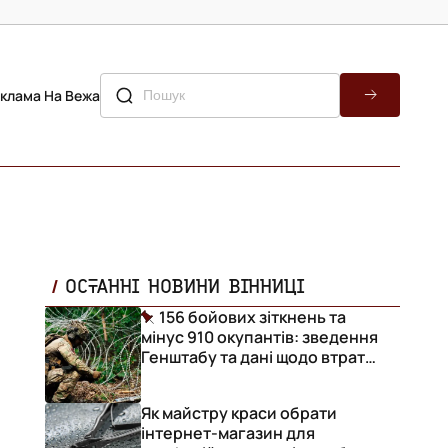
клама На Вежа
ОСТАННІ НОВИНИ ВІННИЦІ
156 бойових зіткнень та
мінус 910 окупантів: зведення
Генштабу та дані щодо втрат
ворога за добу
Як майстру краси обрати
інтернет-магазин для