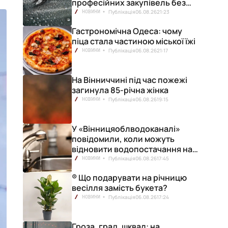
професійних закупівель без
ризику переплат
Публікація
06.08.26
21:23
НОВИНИ
Гастрономічна Одеса: чому
піца стала частиною міської їжі
Публікація
06.08.26
21:17
НОВИНИ
На Вінниччині під час пожежі
загинула 85-річна жінка
Публікація
06.08.26
19:15
НОВИНИ
У «Вінницяоблводоканалі»
повідомили, коли можуть
відновити водопостачання на
лівобережжі міста
Публікація
06.08.26
17:45
НОВИНИ
® Що подарувати на річницю
весілля замість букета?
Публікація
06.08.26
17:24
НОВИНИ
Гроза, град, шквал: на