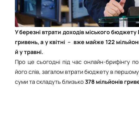
У березні втрати доходів міського бюджету В
гривень, а у квітні – вже майже 122 мільйо
й у травні.
Про це сьогодні під час онлайн-брифінгу по
його слів, загалом в
трати бюджету в першому п
суми та складуть близько
378
мільйонів грив