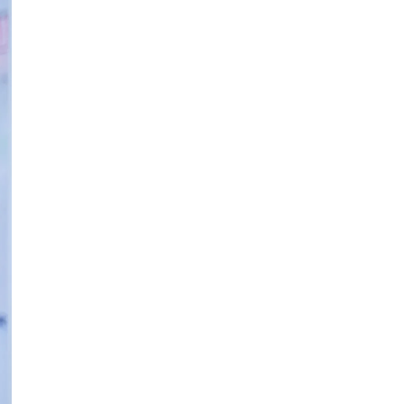
17-річного студента Артура
Фомича
Публікація
05.08.26
11:18
НОВИНИ