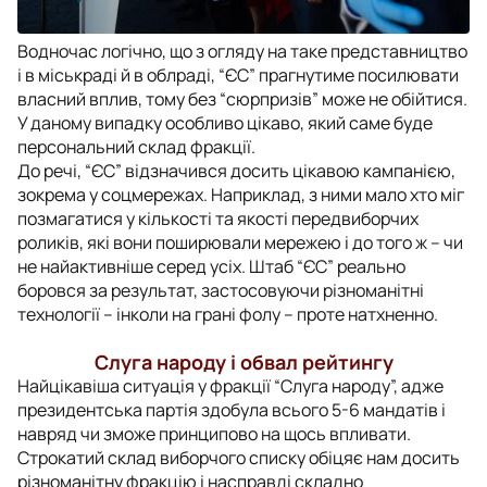
Водночас логічно, що з огляду на таке представництво
і в міськраді й в облраді, “ЄС” прагнутиме посилювати
власний вплив, тому без “сюрпризів” може не обійтися.
У даному випадку особливо цікаво, який саме буде
персональний склад фракції.
До речі, “ЄС” відзначився досить цікавою кампанією,
зокрема у соцмережах. Наприклад, з ними мало хто міг
позмагатися у кількості та якості передвиборчих
роликів, які вони поширювали мережею і до того ж – чи
не найактивніше серед усіх. Штаб “ЄС” реально
боровся за результат, застосовуючи різноманітні
технології – інколи на грані фолу – проте натхненно.
Слуга народу і обвал рейтингу
Найцікавіша ситуація у фракції “Слуга народу”, адже
президентська партія здобула всього 5-6 мандатів і
навряд чи зможе принципово на щось впливати.
Строкатий склад виборчого списку обіцяє нам досить
різноманітну фракцію і насправді складно