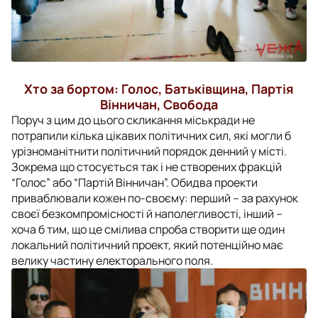
Хто за бортом: Голос, Батьківщина, Партія
Вінничан, Свобода
Поруч з цим до цього скликання міськради не
потрапили кілька цікавих політичних сил, які могли б
урізноманітнити політичний порядок денний у місті.
Зокрема що стосується так і не створених фракцій
“Голос” або “Партій Вінничан”. Обидва проекти
приваблювали кожен по-своєму: перший – за рахунок
своєї безкомпромісності й наполегливості, інший –
хоча б тим, що це смілива спроба створити ще один
локальний політичний проект, який потенційно має
велику частину електорального поля.