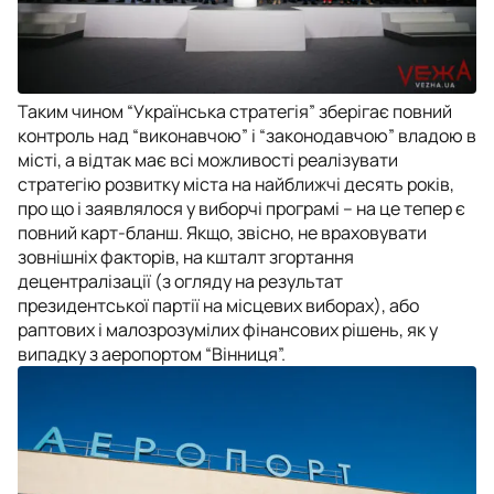
Таким чином “Українська стратегія” зберігає повний
контроль над “виконавчою” і “законодавчою” владою в
місті, а відтак має всі можливості реалізувати
стратегію розвитку міста на найближчі десять років,
про що і заявлялося у виборчі програмі – на це тепер є
повний карт-бланш. Якщо, звісно, не враховувати
зовнішніх факторів, на кшталт згортання
децентралізації (з огляду на результат
президентської партії на місцевих виборах), або
раптових і малозрозумілих фінансових рішень, як у
випадку з аеропортом “Вінниця”.