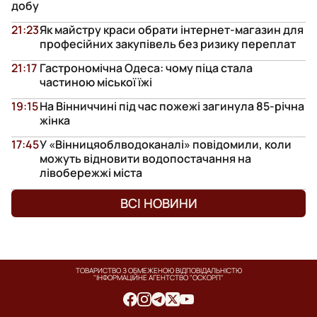
добу
21:23
Як майстру краси обрати інтернет-магазин для
професійних закупівель без ризику переплат
21:17
Гастрономічна Одеса: чому піца стала
частиною міської їжі
19:15
На Вінниччині під час пожежі загинула 85-річна
жінка
17:45
У «Вінницяоблводоканалі» повідомили, коли
можуть відновити водопостачання на
лівобережжі міста
ВСІ НОВИНИ
ТОВАРИСТВО З ОБМЕЖЕНОЮ ВІДПОВІДАЛЬНІСТЮ
"ІНФОРМАЦІЙНЕ АГЕНТСТВО "ОСКОРП"