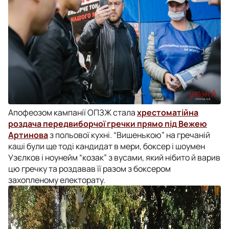
Апофеозом кампанії ОПЗЖ стала
хрестоматійна
роздача передвиборчої гречки прямо під Вежею
Артинова
з польової кухні. “Вишенькою” на гречаній
каші були ще тоді кандидат в мери, боксер і шоумен
Узєлков і ноунейм “козак” з вусами, який нібито й варив
цю гречку та роздавав її разом з боксером
захопленому електорату.