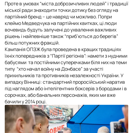
Проте в умовах “міста доброзичливих людей” і традиції
міської ради знаходити точки дотику без огляду на
партійний бренд – це навряд чи можливо. Попри
клеймо Медведчука на партійних квитках, ці люди
вочевидь будуть залучені до ухвалення важливих
рішень і найпевніше також “приб’ються до берегів”
більш потужних фракцій.
Кампанія ОПЗЖ була проведена в кращих традиціях
їхніх попередників з “Партії регіонів”: намети з нудними
бабусями та постійними суперечками біля них на теми
типу “хто начал войну на Донбасе” за участі
прихильників та противників незалежності України. У
випадку Вінниці: стандартний проросійський наратив
під наглядом або інтелігентних боксерів з бородами і в
сорочках, або банальних персонажів, яких ми вже
бачили у 2014 році.