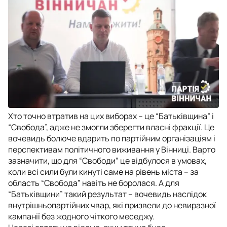
Хто точно втратив на цих виборах – це “Батьківщина” і
“Свобода”, адже не змогли зберегти власні фракції. Це
вочевидь болюче вдарить по партійним організаціям і
перспективам політичного виживання у Вінниці. Варто
зазначити, що для “Свободи” це відбулося в умовах,
коли всі сили були кинуті саме на рівень міста – за
область “Свобода” навіть не боролася. А для
“Батьківщини” такий результат – вочевидь наслідок
внутрішньопартійних чвар, які призвели до невиразної
кампанії без жодного чіткого меседжу.