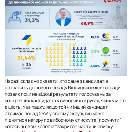
Наразі складно сказати, хто саме з кандидатів
потрапить до нового складу Вінницької міської ради,
позаяк поки не відомі результати голосувань за
конкретних кандидатів у виборчих округах, яких у місті
є шість. У випадку, якщо той чи інший кандидат
отримає понад 25% у своєму окрузі, він може
піднятися нагору по виборчому списку та “посунути”
когось зі своїх колег із “закритої” частини списку.