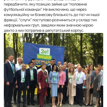
передбачити, яку позицію займе ця “половина
футбольної команди”. Не виключено, що через
комунікаційну чи бізнесову близькість до тієї чи іншої
фракції, “слуги” поступово розчиниться у складі тих
неформальних груп, завдяки яким значною мірою
дехто з них потрапив в депутатський корпус.