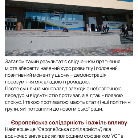
Загалом такий результат є свідченням прагнення
міста зберегти наявний курс розвитку і головний
позитивний момент у цьому – демонстрація
порозуміння між владою і громадою.
Проте суцільна моновлада завжди є небезпечною
передусім відсутністю противаг, а відтак – появою
спокус. І такою противагою мають стати інші політичні
групи, які потрапили до нової міської ради.
Європейська солідарність і важіль впливу
Найперше це “Європейська солідарність”, яка
водночас виглядає як природним союзником УСГ в