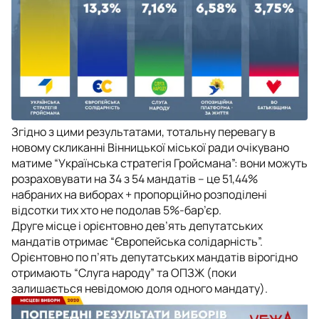
Згідно з цими результатами, тотальну перевагу в
новому скликанні Вінницької міської ради очікувано
матиме “Українська стратегія Гройсмана”: вони можуть
розраховувати на 34 з 54 мандатів – це 51,44%
набраних на виборах + пропорційно розподілені
відсотки тих хто не подолав 5%-бар’єр.
Друге місце і орієнтовно дев’ять депутатських
мандатів отримає “Європейська солідарність”.
Орієнтовно по п’ять депутатських мандатів вірогідно
отримають “Слуга народу” та ОПЗЖ (поки
залишається невідомою доля одного мандату).