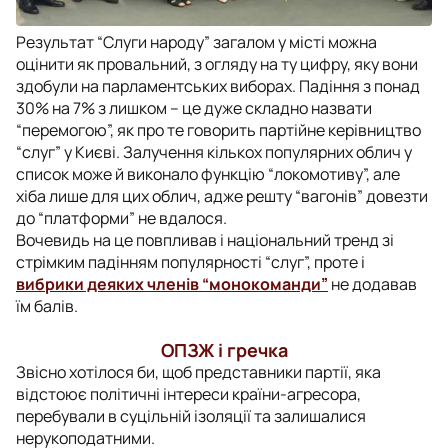
Результат “Слуги народу” загалом у місті можна
оцінити як провальний, з огляду на ту цифру, яку вони
здобули на парламентських виборах. Падіння з понад
30% на 7% з лишком – це дуже складно назвати
“перемогою”, як про те говорить партійне керівництво
“слуг” у Києві. Залучення кількох популярних облич у
список може й виконало функцію “локомотиву”, але
хіба лише для цих облич, адже решту “вагонів” довезти
до “платформи” не вдалося.
Вочевидь на це повпливав і національний тренд зі
стрімким падінням популярності “слуг”, проте і
вибрики деяких членів “монокоманди”
не додавав
їм балів.
ОПЗЖ і гречка
Звісно хотілося би, щоб представники партії, яка
відстоює політичні інтереси країни-агресора,
перебували в суцільній ізоляції та залишалися
нерукоподатними.