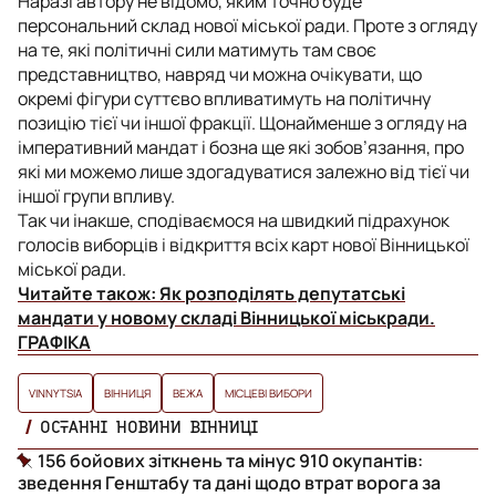
Наразі автору не відомо, яким точно буде
персональний склад нової міської ради. Проте з огляду
на те, які політичні сили матимуть там своє
представництво, навряд чи можна очікувати, що
окремі фігури суттєво впливатимуть на політичну
позицію тієї чи іншої фракції. Щонайменше з огляду на
імперативний мандат і бозна ще які зобов’язання, про
які ми можемо лише здогадуватися залежно від тієї чи
іншої групи впливу.
Так чи інакше, сподіваємося на швидкий підрахунок
голосів виборців і відкриття всіх карт нової Вінницької
міської ради.
Читайте також:
Як розподілять депутатські
мандати у новому складі Вінницької міськради.
ГРАФІКА
VINNYTSIA
ВІННИЦЯ
ВЕЖА
МІСЦЕВІ ВИБОРИ
ОСТАННІ НОВИНИ ВІННИЦІ
156 бойових зіткнень та мінус 910 окупантів:
зведення Генштабу та дані щодо втрат ворога за