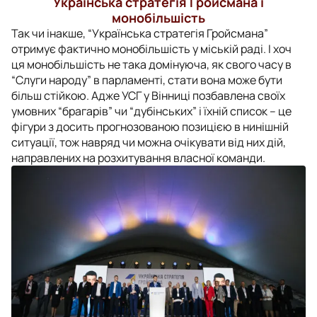
Українська стратегія Гройсмана і
монобільшість
Так чи інакше, “Українська стратегія Гройсмана”
отримує фактично монобільшість у міській раді. І хоч
ця монобільшість не така домінуюча, як свого часу в
“Слуги народу” в парламенті, стати вона може бути
більш стійкою. Адже УСГ у Вінниці позбавлена своїх
умовних “брагарів” чи “дубінських” і їхній список – це
фігури з досить прогнозованою позицією в нинішній
ситуації, тож навряд чи можна очікувати від них дій,
направлених на розхитування власної команди.