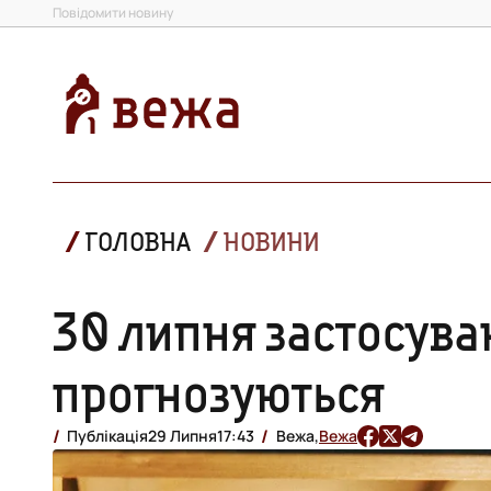
Повідомити новину
ГОЛОВНА
НОВИНИ
30 липня застосува
прогнозуються
Публікація
29 Липня
17:43
Вежа,
Вежа