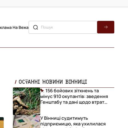
клама На Вежа
ОСТАННІ НОВИНИ ВІННИЦІ
156 бойових зіткнень та
мінус 910 окупантів: зведення
Генштабу та дані щодо втрат
ворога за добу
У Вінниці судитимуть
підприємицю, яка ухилилася