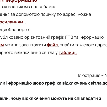
 можна кількома способами:
ючень”, за допомогою пошуку по адресі можна
осиланням
).
ицяобленерго”.
опубліковано орієнтовний графік ГПВ та інформацію
ям
можна завантажити
файл
, знайти там свою адре
вірного відключення світла у
таблиці.
Ілюстрація – 
ли інформацію щодо графіка відключень світла д
віли, чому відключення можуть не співпадати з