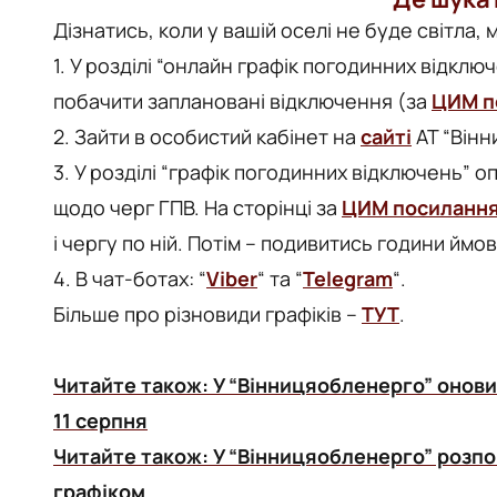
Дізнатись, коли у вашій оселі не буде світла,
1. У розділі “онлайн графік погодинних відкл
побачити заплановані відключення (за
ЦИМ п
2. Зайти в особистий кабінет на
сайті
АТ “Вінн
3. У розділі “графік погодинних відключень” 
щодо черг ГПВ. На сторінці за
ЦИМ посиланн
і чергу по ній. Потім – подивитись години ймо
4. В чат-ботах: “
Viber
“ та “
Telegram
“.
Більше про різновиди графіків –
ТУТ
.
Читайте також:
У “Вінницяобленерго” онови
11 серпня
Читайте також:
У “Вінницяобленерго” розпо
графіком