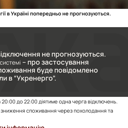
гії в Україні попередньо не прогнозуються.
відключення не прогнозуються.
– про застосування
осистемі
поживання буде повідомлено
ли в “Укренерго”.
з 20:00 до 22:00 діятиме одна черга відключень.
 зниження споживання через похолодання та
ти інформацію