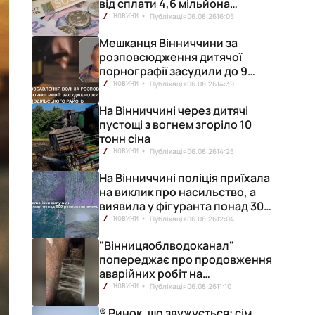
від сплати 4,6 мільйона
гривень податків
Публікація
06.08.26
16:05
НОВИНИ
Мешканця Вінниччини за
розповсюдження дитячої
порнографії засудили до 9
років позбавлення волі
Публікація
06.08.26
14:39
НОВИНИ
На Вінниччині через дитячі
пустощі з вогнем згоріло 10
тонн сіна
Публікація
06.08.26
14:25
НОВИНИ
На Вінниччині поліція приїхала
на виклик про насильство, а
виявила у фігуранта понад 300
конопель
Публікація
06.08.26
12:04
НОВИНИ
"Вінницяоблводоканал"
попереджає про продовження
аварійних робіт на
водопровідній станції
Публікація
06.08.26
11:10
НОВИНИ
® Ринок, що звужується: сім