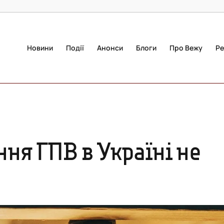
Новини
Події
Анонси
Блоги
Про Вежу
Ре
ння ГПВ в Україні не