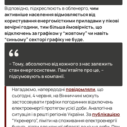
Відповідно, підкреслюють в обленерго,
чим
активніше населення відмовляється від
користування енергомісткими приладами у пікові
вечірні години, тим більша ймовірність, що
відключень за графіком у “жовтому” чи навіть
“синьому” секторі графіку не буде.
– Тому, абсолютно від кожного з нас залежить
стан енергосистеми. Пам’ятайте про це, –
підсумовують в компанії.
Нагадаємо, напередодні
повідомляли
, що
сьогодні, 4 червня, на Вінниччині можуть
застосовувати графіки погодинних відключень
електроенергії протягом усієї доби. Аналогічна
ситуація і в решті регіонів України. За
публікацією
“Укренерго”, ліміти на споживання електроенергії
будуть діяти для кожної області до кінця доби. При