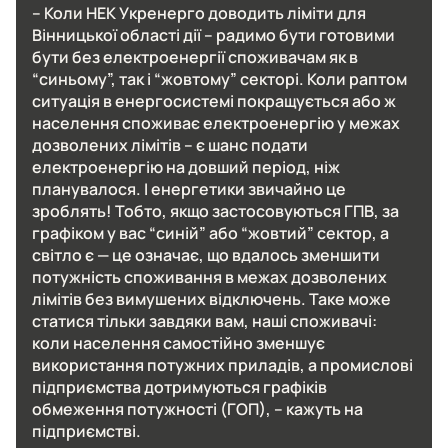
– Коли НЕК Укренерго доводить ліміти для
Вінницької області дії – радимо бути готовими
бути без електроенергії споживачам як в
“синьому”, так і “жовтому” секторі. Коли раптом
ситуація в енергосистемі покращується або ж
населення споживає електроенергію у межах
дозволених лімітів – є шанс подати
електроенергію на довший період, ніж
планувалося. І енергетики звичайно це
зроблять! Тобто, якщо застосовуються ГПВ, за
графіком у вас “синій” або “жовтий” сектор, а
світло є — це означає, що вдалось зменшити
потужність споживання в межах дозволених
лімітів без вимушених відключень. Таке може
статися тільки завдяки вам, наші споживачі:
коли населення самостійно зменшує
використання потужних приладів, а промислові
підприємства дотримуються графіків
обмеження потужності (ГОП), – кажуть на
підприємстві.