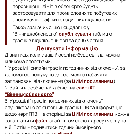
перевищенні лімітів обленерго будуть
застосовувати для промислових та побутових
споживачів графіки погодинних відключень.
Також зазначимо, що нещодавно у
“Вінницяобленерго”
опублікували
таблицю
графіків відключень світла до 16 червня.
Де шукати інформацію
Дізнатись, коли у вашій оселі не буде світла, можна
кількома способами:
1. У розділі “онлайн графік погодинних відключень”, за
допомогою пошуку по адресі можна побачити
заплановані відключення (за
ЦИМ посиланням
).
2.
Зайти в особистий кабінет на
сайті АТ
“Вінницяобленерго”
.
3. У розділі “графік погодинних відключень”
опубліковано орієнтовний графік ГПВ та інформацію
щодо черг ГПВ. На сторінці за
ЦИМ посиланням
можна
завантажити
файл
, знайти там свою адресу і чергу по
ній. Потім – подивитись години ймовірного
відключення світла у
таблиці
.