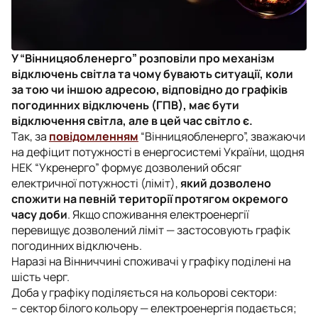
У “Вінницяобленерго” розповіли про механізм
відключень світла та чому бувають ситуації, коли
за тою чи іншою адресою, відповідно до графіків
погодинних відключень (ГПВ), має бути
відключення світла, але в цей час світло є.
Так, за
повідомленням
“Вінницяобленерго”, зважаючи
на дефіцит потужності в енергосистемі України, щодня
НЕК “Укренерго” формує дозволений обсяг
електричної потужності (ліміт),
який дозволено
спожити на певній території протягом окремого
часу доби
. Якщо споживання електроенергії
перевищує дозволений ліміт — застосовують графік
погодинних відключень.
Наразі на Вінниччині споживачі у графіку поділені на
шість черг.
Доба у графіку поділяється на кольорові сектори:
– сектор білого кольору — електроенергія подається;