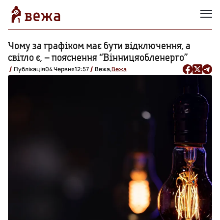
Чому за графіком має бути відключення, а
світло є, – пояснення “Вінницяобленерго”
Публікація
04 Червня
12:57
Вежа,
Вежа