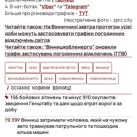
4. В чат-ботах:
“
Viber
“
та
“
Telegram
“
.
Більше про різновиди графіків –
ТУТ
.
Ілюстративне фото – zprz.city
Читайте також:
На Вінниччині завтра протягом усієї
доби можуть застосовувати графіки погодинних
відключень світла
Читайте також:
“Вінницяобленерго” оновили
графік застосувань погодинних відключень (ГПВ)
VINNYTSIA
VЕЖА
ВІДКЛЮЧЕННЯ СВІТЛА
ВІЙНА
ВІННИЦЯ
ВІННИЦЯОБЛЕНЕРГО
ВЕЖА
НОВИНИ ВІННИЦІ
НОВИНИ ВІННИЦЯ
ОСТАННІ НОВИНИ ВІННИЦІ
156 бойових зіткнень та мінус 910 окупантів:
зведення Генштабу та дані щодо втрат ворога за
добу
19:39
У Вінниці затримали чоловіка, який на чужому
авто травмував патрульного та пошкодив
кілька машин