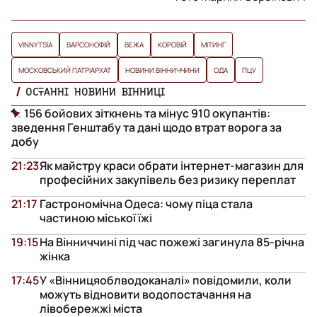
VINNYTSIA
ВАРСОНОФІЙ
ВЕЖА
КОРОВІЙ
МІТИНГ
МОСКОВСЬКИЙ ПАТРІАРХАТ
НОВИНИ ВІННИЧЧИНИ
ОДА
ПЦУ
ОСТАННІ НОВИНИ ВІННИЦІ
156 бойових зіткнень та мінус 910 окупантів:
зведення Генштабу та дані щодо втрат ворога за
добу
21:23
Як майстру краси обрати інтернет-магазин для
професійних закупівель без ризику переплат
21:17
Гастрономічна Одеса: чому піца стала
частиною міської їжі
19:15
На Вінниччині під час пожежі загинула 85-річна
жінка
17:45
У «Вінницяоблводоканалі» повідомили, коли
можуть відновити водопостачання на
лівобережжі міста