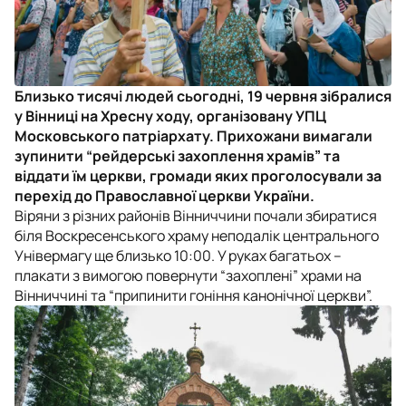
Близько тисячі людей сьогодні, 19 червня зібралися
у Вінниці на Хресну ходу, організовану УПЦ
Московського патріархату. Прихожани вимагали
зупинити “рейдерські захоплення храмів” та
віддати їм церкви, громади яких проголосували за
перехід до Православної церкви України.
Віряни з різних районів Вінниччини почали збиратися
біля Воскресенського храму неподалік центрального
Універмагу ще близько 10:00. У руках багатьох –
плакати з вимогою повернути “захоплені” храми на
Вінниччині та “припинити гоніння канонічної церкви”.