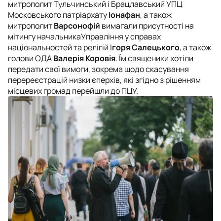
митрополит Тульчинський і Брацлавський УПЦ
Московського патріархату
Іонафан
, а також
митрополит
Варсонофій
вимагали присутності на
мітингу начальникаУправління у справах
національностей та релігій І
горя Салецького
, а також
голови ОДА
Валерія Коровія
. Їм священики хотіли
передати свої вимоги, зокрема щодо скасування
перереєстрацій низки єперхів, які згідно з рішенням
місцевих громад перейшли до ПЦУ.