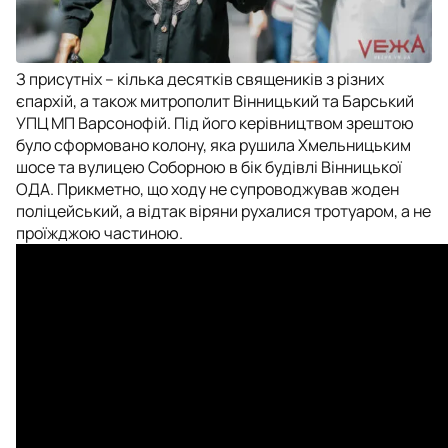
З присутніх – кілька десятків священиків з різних
єпархій, а також митрополит Вінницький та Барський
УПЦ МП Варсонофій. Під його керівництвом зрештою
було сформовано колону, яка рушила Хмельницьким
шосе та вулицею Соборною в бік будівлі Вінницької
ОДА. Прикметно, що ходу не супроводжував жоден
поліцейський, а відтак віряни рухалися тротуаром, а не
проїжджою частиною.