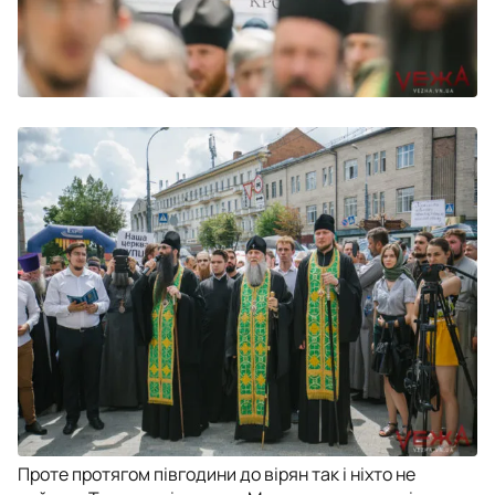
Проте протягом півгодини до вірян так і ніхто не