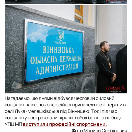
Нагадаємо, що днями відбувся черговий силовий
конфлікт навколо конфесійної приналежності церкви в
селі Лука-Мелешківська під Вінницею. Тоді під час
конфлікту постраждали віряни з обох боків, а на боці
УПЦ МП
виступили професійні спортсмени.
Фото Марини Сербінович