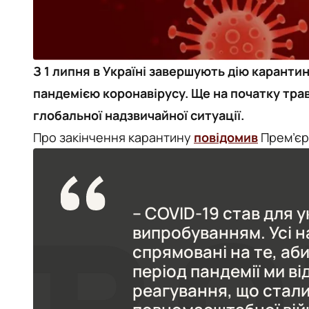
З 1 липня в Україні завершують дію карантин
пандемією коронавірусу. Ще на початку тра
глобальної надзвичайної ситуації.
Про закінчення карантину
повідомив
Прем’єр
– COVID-19 став для 
випробуванням. Усі н
спрямовані на те, аб
період пандемії ми в
реагування, що стали 