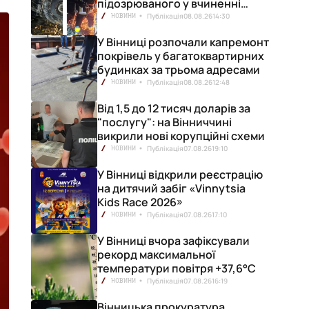
підозрюваного у вчиненні
смертельної ДТП
Публікація
08.08.26
14:30
НОВИНИ
У Вінниці розпочали капремонт
покрівель у багатоквартирних
будинках за трьома адресами
Публікація
08.08.26
12:48
НОВИНИ
Від 1,5 до 12 тисяч доларів за
"послугу": на Вінниччині
викрили нові корупційні схеми
Публікація
07.08.26
19:10
НОВИНИ
У Вінниці відкрили реєстрацію
на дитячий забіг «Vinnytsia
Kids Race 2026»
Публікація
07.08.26
17:10
НОВИНИ
У Вінниці вчора зафіксували
рекорд максимальної
температури повітря +37,6°С
Публікація
07.08.26
16:19
НОВИНИ
Вінницька прокуратура