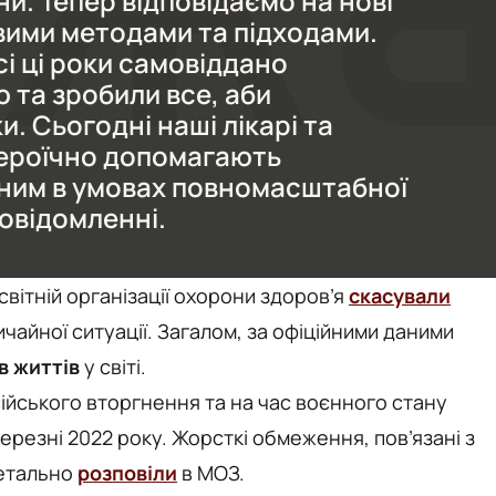
и. Тепер відповідаємо на нові
вими методами та підходами.
сі ці роки самовіддано
 та зробили все, аби
ки. Сьогодні наші лікарі та
ероїчно допомагають
ьним в умовах повномасштабної
повідомленні.
вітній організації охорони здоров’я
скасували
ичайної ситуації. Загалом, за офіційними даними
ів життів
у світі.
ійського вторгнення та на час воєнного стану
ерезні 2022 року. Жорсткі обмеження, пов’язані з
детально
розповіли
в МОЗ.