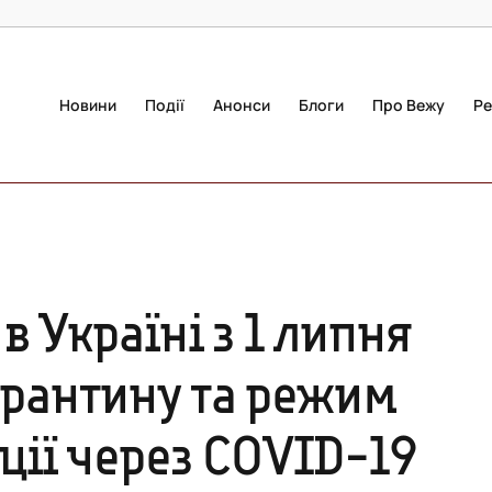
Новини
Події
Анонси
Блоги
Про Вежу
Ре
в Україні з 1 липня
арантину та режим
ції через COVID-19