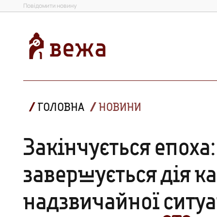
Повідомити новину
ГОЛОВНА
НОВИНИ
Закінчується епоха: 
завершується дія к
надзвичайної ситуа