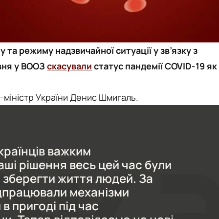
у та режиму надзвичайної ситуації у зв’язку з
вня у ВООЗ
скасували
статус пандемії COVID-19 як
-міністр України Денис Шмигаль.
українців важким
аші рішення весь цей час були
и зберегти життя людей. За
ідпрацювали механізми
в пригоді під час