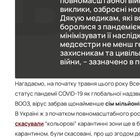
повномасштабної війн
виклики, озброєні но
Дякую медикам, які в
боролися з пандемією
мінімізувати її наслід
медсестри не менш г
захисникам та цивіл
війни, – зазначено в 
Нагадаємо, на початку травня цього року Всес
статус пандемії COVID-19 як глобальної надзв
ВООЗ, вірус забрав щонайменше
сім мільйон
В Україні ж з початком повномасштабного рос
скасували
“кольорові” карантинні зони ще в б
карантином, були скасовані, про що згодом 