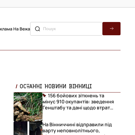
клама На Вежа
ОСТАННІ НОВИНИ ВІННИЦІ
156 бойових зіткнень та
мінус 910 окупантів: зведення
Генштабу та дані щодо втрат
ворога за добу
На Вінниччині відправили під
варту неповнолітнього,