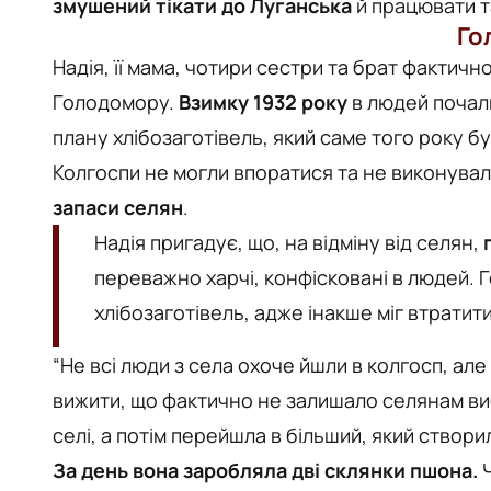
змушений тікати до Луганська
й працювати т
Го
Надія, її мама, чотири сестри та брат фактич
Голодомору.
Взимку 1932 року
в людей почал
плану хлібозаготівель, який саме того року б
Колгоспи не могли впоратися та не виконувал
запаси селян
.
Надія пригадує, що, на відміну від селян,
переважно харчі, конфісковані в людей.
хлібозаготівель, адже інакше міг втратит
“Не всі люди з села охоче йшли в колгосп, але
вижити, що фактично не залишало селянам виб
селі, а потім перейшла в більший, який створили
За день вона заробляла дві склянки пшона.
Ч