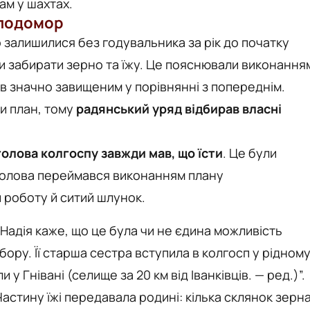
ам у шахтах.
лодомор
но залишилися без годувальника за рік до початку
и забирати зерно та їжу. Це пояснювали виконання
ув значно завищеним у порівнянні з попереднім.
и план, тому
радянський уряд відбирав власні
голова колгоспу завжди мав, що їсти
. Це були
 Голова переймався виконанням плану
и роботу й ситий шлунок.
 Надія каже, що це була чи не єдина можливість
ору. Її старша сестра вступила в колгосп у рідном
 у Гнівані (селище за 20 км від Іванківців. — ред.)”.
астину їжі передавала родині: кілька склянок зерна