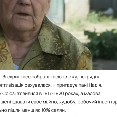
Зі скрині все забрала: всю одежу, всі рядна,
ективізація рахувалася, – пригадує пані Надія.
Союзі з’явилися в 1917-1920 роках, а масова
ушені здавати своє майно, худобу, робочий інвента
ьно пішли менш як 10% селян.