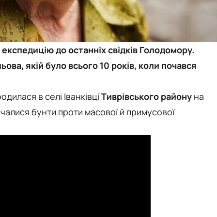
 експедицію до останніх свідків Голодомору.
ьова, якій було всього 10 років, коли почався
одилася в селі Іванківці
Тиврівського району
на
почалися бунти проти масової й примусової