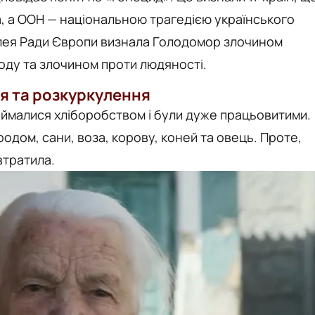
, а ООН — національною трагедією українського
лея Ради Європи визнала Голодомор злочином
ду та злочином проти людяності.
ія та розкуркулення
займалися хліборобством і були дуже працьовитими.
родом, сани, воза, корову, коней та овець. Проте,
втратила.