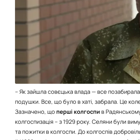
– Як зайшла совєцька влада — все позабирала. 
подушки. Все, що було в хаті, забрала. Це кол
Зазначено, що
перші колгоспи
в Радянському 
колгоспизація – з 1929 року. Селяни були вим
та пожитки в колгоспи. До колгоспів добровіл