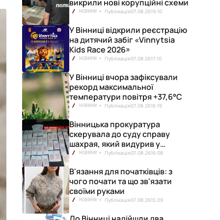
викрили нові корупційні схеми
Публікація
07.08.26
19:10
НОВИНИ
У Вінниці відкрили реєстрацію
на дитячий забіг «Vinnytsia
Kids Race 2026»
Публікація
07.08.26
17:10
НОВИНИ
У Вінниці вчора зафіксували
рекорд максимальної
температури повітря +37,6°С
Публікація
07.08.26
16:19
НОВИНИ
Вінницька прокуратура
скерувала до суду справу
шахрая, який видурив у
вінничанки 154 тисячі гривень
Публікація
07.08.26
16:08
НОВИНИ
В'язання для початківців: з
чого почати та що зв'язати
своїми руками
Публікація
07.08.26
15:29
НОВИНИ
До Вінниці надійшли два