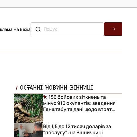
клама На Вежа
ОСТАННІ НОВИНИ ВІННИЦІ
156 бойових зіткнень та
мінус 910 окупантів: зведення
Генштабу та дані щодо втрат
ворога за добу
Від 1,5 до 12 тисяч доларів за
"послугу": на Вінниччині