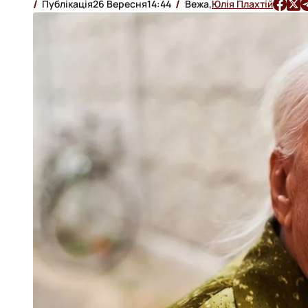
Публікація
26 Вересня
14:44
Вежа,
Юлія Плахтій