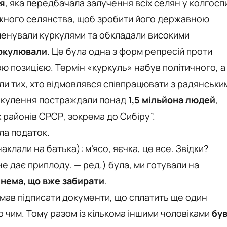
ія
, яка передбачала залучення всіх селян у колгосп
ожного селянства, щоб зробити його державною
 іменували куркулями та обкладали високими
ркулювали
. Це була одна з форм репресій проти
 позицією. Термін «куркуль» набув політичного, а
ли тих, хто відмовлявся співпрацювати з радянськи
уркулення постраждали понад
1,5 мільйона людей
,
 районів СРСР, зокрема до Сибіру”.
ила податок.
аклали на батька): м’ясо, яєчка, це все. Звідки?
не дає приплоду. — ред.) була, ми готували на
 нема, що вже забирати
.
 мав підписати документи, що сплатить ще один
ло чим. Тому разом із кількома іншими чоловіками
бу