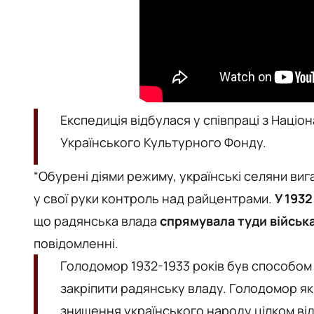
Експедиція відбулася у співпраці з Нац
Українського Культурного Фонду.
“Обурені діями режиму, українські селяни вига
у свої руки контроль над райцентрами.
У 1932
що радянська влада
спрямувала туди військ
повідомленні.
Голодомор 1932-1933 років був способом
закріпити радянську владу. Голодомор як
знищення українського народу цілком від