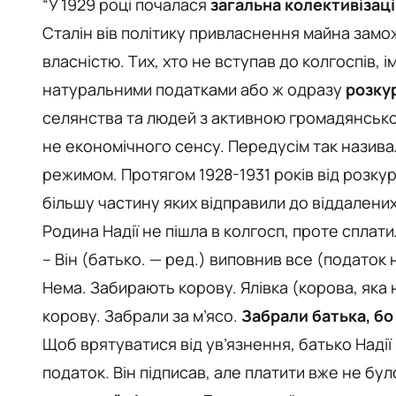
“У 1929 році почалася
загальна колективізац
Сталін вів політику привласнення майна зам
власністю. Тих, хто не вступав до колгоспів,
натуральними податками або ж одразу
розку
селянства та людей з активною громадянською
не економічного сенсу. Передусім так назива
режимом. Протягом 1928-1931 років від розк
більшу частину яких відправили до віддалених
Родина Надії не пішла в колгосп, проте сплат
– Він (батько. — ред.) виповнив все (податок н
Нема. Забирають корову. Ялівка (корова, яка 
корову. Забрали за м’ясо.
Забрали батька, бо
Щоб врятуватися від ув’язнення, батько Надії
податок. Він підписав, але платити вже не бу