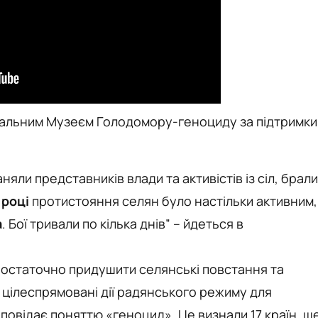
іональним Музеєм Голодомору-геноциду за підтримки
няли представників влади та активістів із сіл, брали
 році
протистояння селян було настільки активним,
а
. Бої тривали по кілька днів” – йдеться в
 остаточно придушити селянські повстання та
 цілеспрямовані дії радянського режиму для
повідає поняттю «геноцид». Це визнали 17 країн, щ