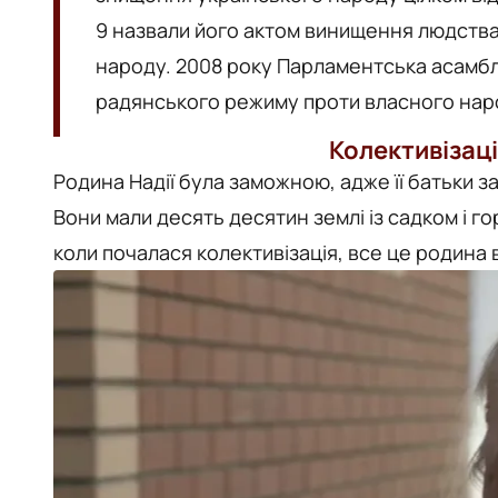
9 назвали його актом винищення людства
народу. 2008 року Парламентська асамб
радянського режиму проти власного наро
Колективізац
Родина Надії була заможною, адже її батьки 
Вони мали десять десятин землі із садком і го
коли почалася колективізація, все це родина 