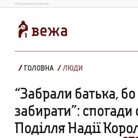
Повідомити новину
ГОЛОВНА
ЛЮДИ
“Забрали батька, бо
забирати”: спогади 
Поділля Надії Коро